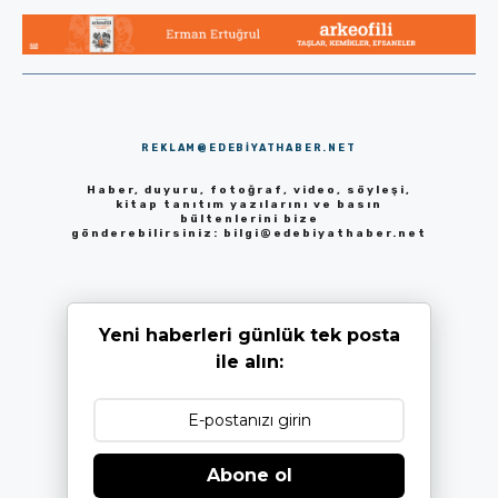
REKLAM@EDEBIYATHABER.NET
Haber, duyuru, fotoğraf, video, söyleşi,
kitap tanıtım yazılarını ve basın
bültenlerini bize
gönderebilirsiniz:
bilgi@edebiyathaber.net
Yeni haberleri günlük tek posta
ile alın:
Abone ol