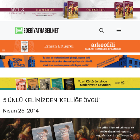
İçeriğe
atla
Menü
5 ÜNLÜ KELIMIZDEN ‘KELLIĞE ÖVGÜ’
Nisan 25, 2014