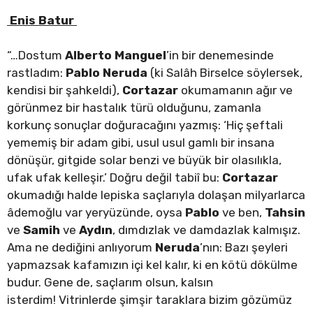
Enis Batur
“…Dostum
Alberto Manguel
’in bir denemesinde
rastladım:
Pablo Neruda
(ki Salâh Birselce söylersek,
kendisi bir şahkeldi),
Cortazar
okumamanın ağır ve
görünmez bir hastalık türü olduğunu, zamanla
korkunç sonuçlar doğuracağını yazmış: ‘Hiç şeftali
yememiş bir adam gibi, usul usul gamlı bir insana
dönüşür, gitgide solar benzi ve büyük bir olasılıkla,
ufak ufak kelleşir.’ Doğru değil tabiî bu:
Cortazar
okumadığı halde lepiska saçlarıyla dolaşan milyarlarca
âdemoğlu var yeryüzünde, oysa
Pablo
ve ben,
Tahsin
ve
Samih
ve
Aydın
, dımdızlak ve damdazlak kalmışız.
Ama ne dediğini anlıyorum
Neruda
’nın: Bazı şeyleri
yapmazsak kafamızın içi kel kalır, ki en kötü dökülme
budur. Gene de, saçlarım olsun, kalsın
isterdim! Vitrinlerde şimşir taraklara bizim gözümüz