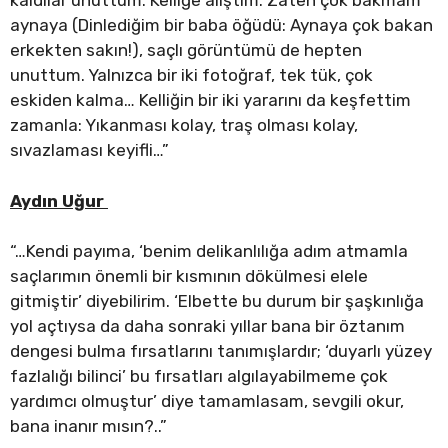
kaldılar unuttum. Kelliğe alıştım. Zaten çok bakmam
aynaya (Dinlediğim bir baba öğüdü: Aynaya çok bakan
erkekten sakın!), saçlı görüntümü de hepten
unuttum. Yalnızca bir iki fotoğraf, tek tük, çok
eskiden kalma… Kelliğin bir iki yararını da keşfettim
zamanla: Yıkanması kolay, traş olması kolay,
sıvazlaması keyifli…”
Aydın Uğur
“…Kendi payıma, ‘benim delikanlılığa adım atmamla
saçlarımın önemli bir kısmının dökülmesi elele
gitmiştir’ diyebilirim. ‘Elbette bu durum bir şaşkınlığa
yol açtıysa da daha sonraki yıllar bana bir öztanım
dengesi bulma fırsatlarını tanımışlardır; ‘duyarlı yüzey
fazlalığı bilinci’ bu fırsatları algılayabilmeme çok
yardımcı olmuştur’ diye tamamlasam, sevgili okur,
bana inanır mısın?..”