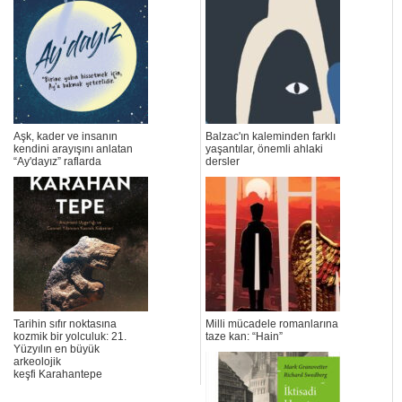
Aşk, kader ve insanın
Balzac'ın kaleminden farklı
kendini arayışını anlatan
yaşantılar, önemli ahlaki
“Ay'dayız” raflarda
dersler
Tarihin sıfır noktasına
Milli mücadele romanlarına
kozmik bir yolculuk: 21.
taze kan: “Hain”
Yüzyılın en büyük
arkeolojik
keşfi Karahantepe