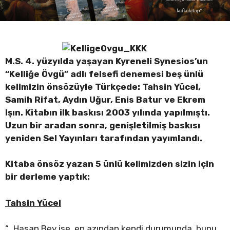
M.S. 4. yüzyılda yaşayan Kyreneli Synesios’un
“Kelliğe Övgü” adlı felsefi denemesi beş ünlü
kelimizin önsözüyle Türkçede: Tahsin Yücel,
Samih Rifat, Aydın Uğur, Enis Batur ve Ekrem
Işın. Kitabın ilk baskısı 2003 yılında yapılmıştı.
Uzun bir aradan sonra, genişletilmiş baskısı
yeniden Sel Yayınları tarafından yayımlandı.
Kitaba önsöz yazan 5 ünlü kelimizden sizin için
bir derleme yaptık:
Tahsin Yücel
“…Hasan Bey ise, en azından kendi durumunda, bunu