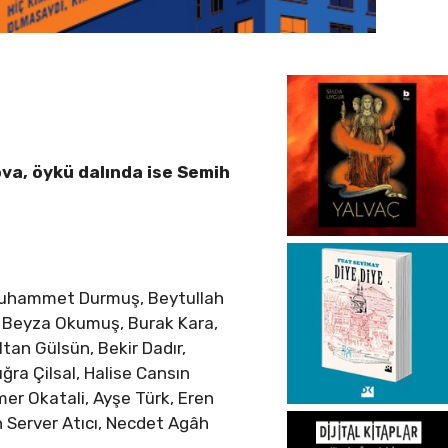
kova, öykü dalında ise Semih
 Muhammet Durmuş, Beytullah
n, Beyza Okumuş, Burak Kara,
tan Gülsün, Bekir Dadır,
ra Çilsal, Halise Cansın
er Okatali, Ayşe Türk, Eren
n Server Atıcı, Necdet Agâh