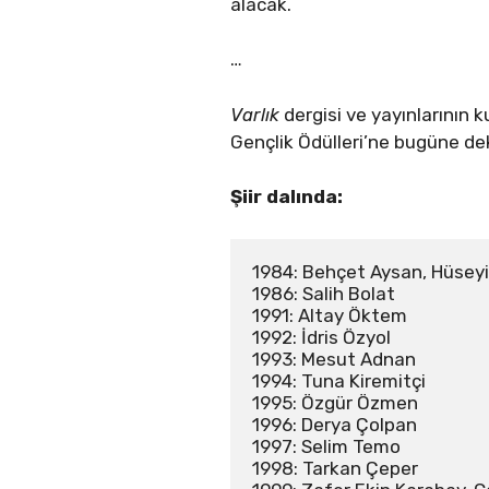
alacak.
…
Varlık
dergisi ve yayınlarının 
Gençlik Ödülleri’ne bugüne dek
Şiir dalında:
1984: Behçet Aysan, Hüseyin
1986: Salih Bolat 

1991: Altay Öktem 

1992: İdris Özyol 

1993: Mesut Adnan 

1994: Tuna Kiremitçi 

1995: Özgür Özmen 

1996: Derya Çolpan 

1997: Selim Temo 

1998: Tarkan Çeper 
