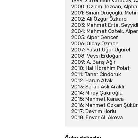
1999: Zafer Ekin Karabay, C
2000: Özlem Tezcan, Alphan
2001: Sinan Oruçoğlu, Mehm
2002: Ali Özgür Özkarcı 

2003: Mehmet Erte, Seyyid
2004: Mehmet Öztek, Alpere
2005: Alper Gencer 

2006: Olcay Özmen 

2007: Yusuf Uğur Uğurel 

2008: Veysi Erdoğan 

2009: A. Barış Ağır

2010: Halil İbrahim Polat

2011: Taner Cindoruk

2012: Harun Atak

2013: Serap Aslı Araklı

2014: Miray Çakıroğlu

2015: Mehmet Karaca

2016: Mehmet Özkan Şükür
2017: Devrim Horlu

2018: Enver Ali Akova