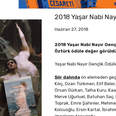
2018 Yaşar Nabi Nayı
Haziran 27, 2018
2018 Yaşar Nabi Nayır Gençli
Öztürk ödüle değer görüld
Yaşar Nabi Nayır Gençlik Ödülle
Şiir dalında
ön elemeden geçi
Kılıç, Ozan Türkmen, Elif Bele
Örsan Gürkan, Talha Kuru, Kaan
Merve Uğurluel, Batuhan Saç, 
Toprak, Emre Şahinler, Mehme
Kolcuoğlu, Ersin Kartal, İbrah
imzalarını taşıyordu.