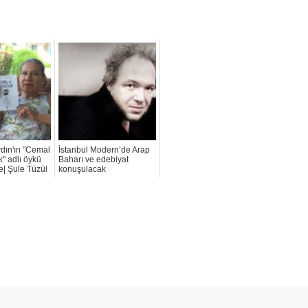
ydın'ın "Cemal
İstanbul Modern’de Arap
" adlı öykü
Baharı ve edebiyat
ne| Şule Tüzül
konuşulacak