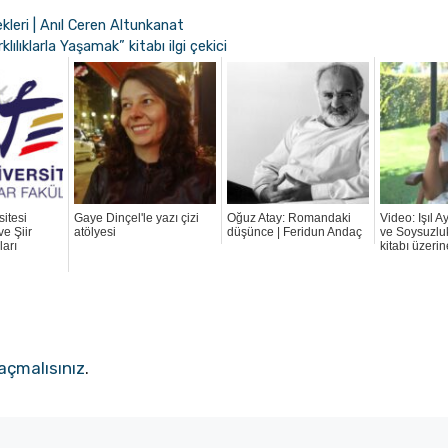
kleri | Anıl Ceren Altunkanat
lılıklarla Yaşamak” kitabı ilgi çekici
itesi
Gaye Dinçel'le yazı çizi
Oğuz Atay: Romandaki
Video: Işıl A
e Şiir
atölyesi
düşünce | Feridun Andaç
ve Soysuzluk
ları
kitabı üzeri
açmalısınız
.