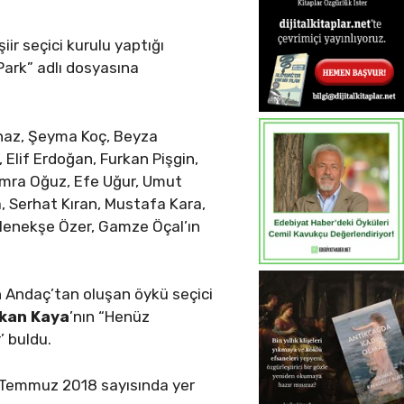
ir seçici kurulu yaptığı
 Park” adlı dosyasına
rnaz, Şeyma Koç, Beyza
Elif Erdoğan, Furkan Pişgin,
Semra Oğuz, Efe Uğur, Umut
, Serhat Kıran, Mustafa Kara,
 Menekşe Özer, Gamze Öçal’ın
n Andaç’tan oluşan öykü seçici
kan Kaya
’nın “Henüz
’ buldu.
 Temmuz 2018 sayısında yer