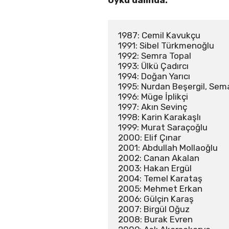
Öykü dalında:
1987: Cemil Kavukçu

1991: Sibel Türkmenoğlu 

1992: Semra Topal 

1993: Ülkü Çadırcı 

1994: Doğan Yarıcı 

1995: Nurdan Beşergil, Sem
1996: Müge İplikçi 

1997: Akın Sevinç 

1998: Karin Karakaşlı 

1999: Murat Saraçoğlu 

2000: Elif Çınar 

2001: Abdullah Mollaoğlu 

2002: Canan Akalan 

2003: Hakan Ergül 

2004: Temel Karataş 

2005: Mehmet Erkan 

2006: Gülçin Karaş 

2007: Birgül Oğuz 

2008: Burak Evren
