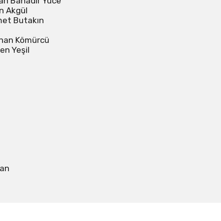
an Bahadır Yüce 

 Akgül 

et Butakın 

han Kömürcü 

n Yeşil 

an
