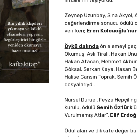
Zeynep Uzunbay, Sina Akyol, Ab
değerlendirme sonucu ödülü oy
verirken;
Eren Kolcuoğlu’nu
Öykü dalında
ön elemeyi geçe
Okumuş, Aslı Tirali, Hakan Un
Hakan Atacan, Mehmet Akburak,
Göksal, Serkan Kaya, Hasan Be
Halise Cansın Toprak, Semih Ö
dosyalarıydı.
Nursel Duruel, Feyza Hepçilin
kurulu, ödülü
Semih Öztürk
’
Vurulmamış Atlar”,
Elif Erdo
Ödül alan ve dikkate değer bul