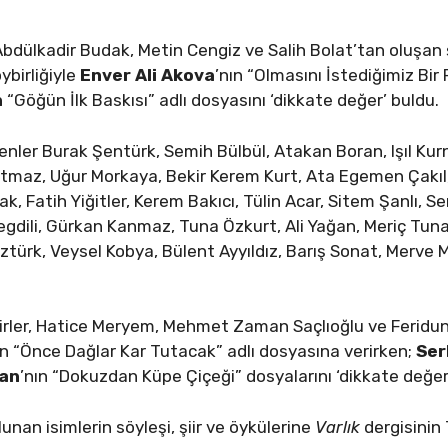
dülkadir Budak, Metin Cengiz ve Salih Bolat’tan oluşan şi
birliğiyle
Enver Ali Akova
’nın “Olmasını İstediğimiz Bir
n
“Göğün İlk Baskısı” adlı dosyasını ‘dikkate değer’ buldu.
nler Burak Şentürk, Semih Bülbül, Atakan Boran, Işıl Ku
utmaz, Uğur Morkaya, Bekir Kerem Kurt, Ata Egemen Çakıl, 
 Fatih Yiğitler, Kerem Bakıcı, Tülin Acar, Sitem Şanlı, 
gdili, Gürkan Kanmaz, Tuna Özkurt, Ali Yağan, Meriç Tuna
ztürk, Veysel Kobya, Bülent Ayyıldız, Barış Sonat, Merve
girler, Hatice Meryem, Mehmet Zaman Saçlıoğlu ve Feridu
ün “Önce Dağlar Kar Tutacak” adlı dosyasına verirken;
Ser
ğan
’nın “Dokuzdan Küpe Çiçeği” dosyalarını ‘dikkate değer
unan isimlerin söyleşi, şiir ve öykülerine
Varlık
dergisinin