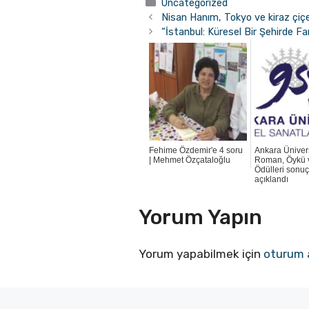
Kategoriler
Uncategorized
Nisan Hanım, Tokyo ve kiraz çiçe
“İstanbul: Küresel Bir Şehirde Fark
Fehime Özdemir'e 4 soru
Ankara Ünivers
| Mehmet Özçataloğlu
Roman, Öykü v
Ödülleri sonuç
açıklandı
Yorum Yapın
Yorum yapabilmek için
oturum 