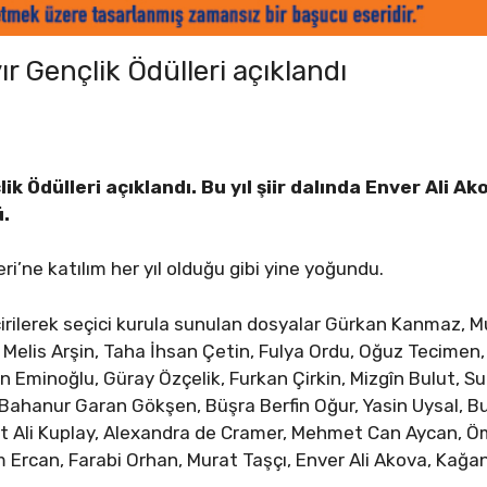
r Gençlik Ödülleri açıklandı
k Ödülleri açıklandı. Bu yıl şiir dalında Enver Ali A
ü.
ri’ne katılım her yıl olduğu gibi yine yoğundu.
rilerek seçici kurula sunulan dosyalar Gürkan Kanmaz,
r, Melis Arşin, Taha İhsan Çetin, Fulya Ordu, Oğuz Tecime
 Eminoğlu, Güray Özçelik, Furkan Çirkin, Mizgîn Bulut, Sul
Bahanur Garan Gökşen, Büşra Berfin Oğur, Yasin Uysal, Buğ
t Ali Kuplay, Alexandra de Cramer, Mehmet Can Aycan, Öm
im Ercan, Farabi Orhan, Murat Taşçı, Enver Ali Akova, Kağa