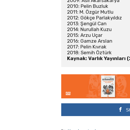
2009: Aslı Akarsakarya

2010: Pelin Buzluk

2011: M. Özgür Mutlu

2012: Gökçe Parlakyıldız

2013: Şengül Can

2014: Nurullah Kuzu

2015: Arzu Uçar

2016: Gamze Arslan

2017: Pelin Kıvrak

Kaynak: Varlık Yayınları 
S