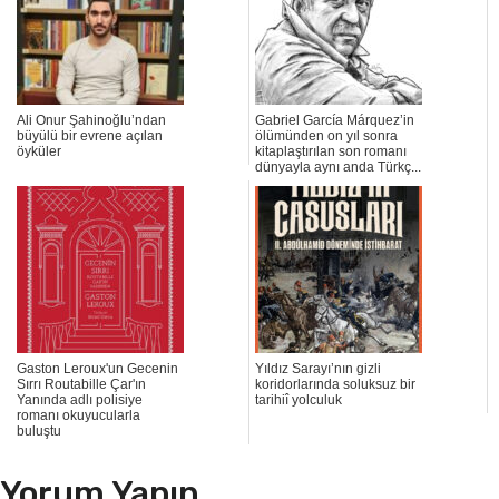
Ali Onur Şahinoğlu’ndan
Gabriel García Márquez’in
büyülü bir evrene açılan
ölümünden on yıl sonra
öyküler
kitaplaştırılan son romanı
dünyayla aynı anda Türkç...
Gaston Leroux'un Gecenin
Yıldız Sarayı’nın gizli
Sırrı Routabille Çar'ın
koridorlarında soluksuz bir
Yanında adlı polisiye
tarihiî yolculuk
romanı okuyucularla
buluştu
Yorum Yapın