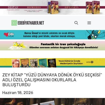
İçeriğe
atla
Menü
ZEY KITAP “YÜZÜ DÜNYAYA DÖNÜK ÖYKÜ SEÇKISI”
ADLI ÖZEL ÇALIŞMASINI OKURLARLA
BULUŞTURDU
Haziran 18, 2026