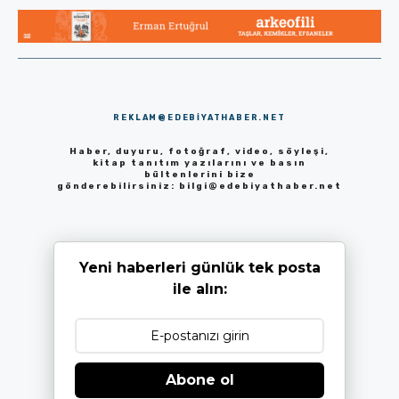
REKLAM@EDEBIYATHABER.NET
Haber, duyuru, fotoğraf, video, söyleşi,
kitap tanıtım yazılarını ve basın
bültenlerini bize
gönderebilirsiniz:
bilgi@edebiyathaber.net
Yeni haberleri günlük tek posta
ile alın:
Abone ol