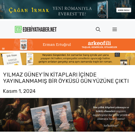
İçeriğe
atla
Menü
YILMAZ GÜNEY’IN KITAPLARI IÇINDE
YAYINLANMAMIŞ BIR ÖYKÜSÜ GÜN YÜZÜNE ÇIKTI
Kasım 1, 2024