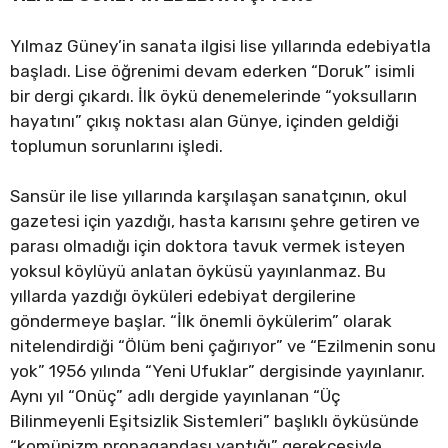
Yıl­maz Gü­ney’in sanata ilgisi lise yıl­la­rın­da ede­bi­yat­la
baş­ladı. Lise öğrenimi devam ederken “Doruk” isimli
bir dergi çıkardı. İlk öykü denemelerinde “yoksulların
hayatını” çıkış noktası alan Günye, içinden geldiği
toplumun sorunlarını işledi.
Sansür ile lise yıllarında karşılaşan sanatçının, okul
gazetesi için yazdığı, hasta karısını şehre getiren ve
parası olmadığı için doktora tavuk vermek isteyen
yoksul köylüyü anlatan öyküsü yayınlanmaz. Bu
yıllarda yazdığı öyküleri edebiyat dergilerine
göndermeye başlar. “İlk önemli öykülerim” olarak
nitelendirdiği “Ölüm beni çağırıyor” ve “Ezilmenin sonu
yok” 1956 yılında “Yeni Ufuklar” dergisinde yayınlanır.
Aynı yıl “Onüç” adlı dergide yayınlanan “Üç
Bilinmeyenli Eşitsizlik Sistemleri” başlıklı öyküsünde
“komünizm propagandası yaptığı” gerekçesiyle