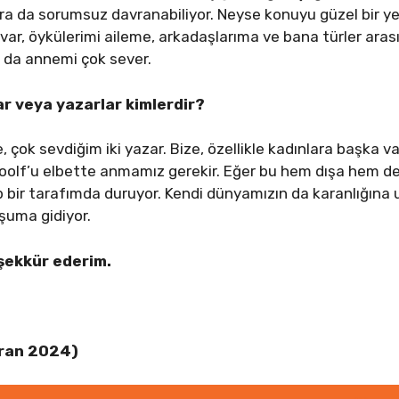
 da sorumsuz davranabiliyor. Neyse konuyu güzel bir y
 var, öykülerimi aileme, arkadaşlarıma ve bana türler ara
 da annemi çok sever.
ar veya yazarlar kimlerdir?
 çok sevdiğim iki yazar. Bize, özellikle kadınlara başka va
Woolf’u elbette anmamız gerekir. Eğer bu hem dışa hem de 
p bir tarafımda duruyor. Kendi dünyamızın da karanlığına 
şuma gidiyor.
eşekkür ederim.
iran 2024)