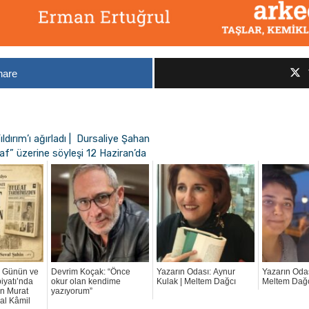
hare
dırım’ı ağırladı | Dursaliye Şahan
af” üzerine söyleşi 12 Haziran’da
e Günün ve
Devrim Koçak: “Önce
Yazarın Odası: Aynur
Yazarın Odas
iyatı’nda
okur olan kendime
Kulak | Meltem Dağcı
Meltem Dağ
n Murat
yazıyorum”
al Kâmil