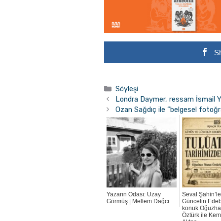
S
Kategoriler
Söyleşi
Londra Daymer, ressam İsmail Yıl
Ozan Sağdıç ile “belgesel fotoğr
Yazarın Odası: Uzay
Seval Şahin’l
Görmüş | Meltem Dağcı
Güncelin Edeb
konuk Oğuzha
Öztürk ile Kem