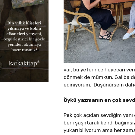
var, bu yeterince heyecan ver
dönmek de mümkün. Galiba den
ediniyorum. Düşünürsem daha 
Öykü yazmanın en çok sevdi
Pek çok açıdan sevdiğim yanı o
beni şaşırtarak kendi bağımsı
yukarı biliyorum ama her zama