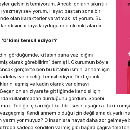
yler gelsin istemiyorum. Ancak, onların sıkıntılı
nı yazmayı seviyorum. Hayat baştan sona bir
nde olan karakterler yaratmak istiyorum. Bu
 kendisini ortaya koyduğu önemli noktalardır.
‘O’ kimi temsil ediyor?
dını gördüğümde, kitabın bana yazıldığını
iş olarak görebilirim,’ demişti. Okurumun böyle
Ancak gerçekte ben bu kitabın ismini annem için
deleyi ve inceliği temsil ediyor. Dört çocuk
klarını aşmış ve kadın olarak var olmayı
 Geçen onları ziyarete gittiğimde kendisi için
kenarda kullanılmadan durduğunu gördüm. Sebebi
tmaz. Terliğin çıkardığı tıkır tıkır sesin aşağı kattaki ko
vazgeçmiş. Kendi annem olduğu için değil ama duyarlı insa
in yazmıyor muyuz? O insanlara hayat daha zor gelmeye 
etroda sadece kendileri varmış gibi bağıra çağıra telefon