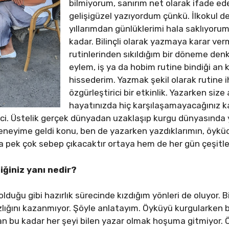
bilmiyorum, sanırım net olarak ifade e
gelişigüzel yazıyordum çünkü. İlkokul de
yıllarımdan günlüklerimi hala saklıyorum,
kadar. Bilinçli olarak yazmaya karar v
rutinlerinden sıkıldığım bir döneme denk
eylem, iş ya da hobim rutine bindiği an
hissederim. Yazmak şekil olarak rutine i
özgürleştirici bir etkinlik. Yazarken si
hayatınızda hiç karşılaşamayacağınız k
ici. Üstelik gerçek dünyadan uzaklaşıp kurgu dünyasında y
eyime geldi konu, ben de yazarken yazdıklarımın, öyküde
pek çok sebep çıkacaktır ortaya hem de her gün çeşitle
ğiniz yanı nedir?
lduğu gibi hazırlık sürecinde kızdığım yönleri de oluyor. B
zlığını kazanmıyor. Şöyle anlatayım. Öyküyü kurgularken 
n bu kadar her şeyi bilen yazar olmak hoşuma gitmiyor. 