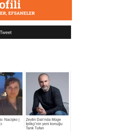
Tweet
ı: Nacişko |
Zeytin Dalı’nda Müge
cı
İplikçi’nin yeni konuğu
Tarık Tufan