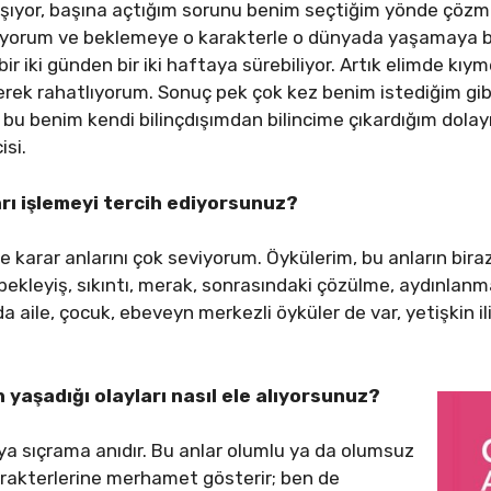
 aşıyor, başına açtığım sorunu benim seçtiğim yönde çöz
iyorum ve beklemeye o karakterle o dünyada yaşamaya b
ir iki günden bir iki haftaya sürebiliyor. Artık elimde kıym
lerek rahatlıyorum. Sonuç pek çok kez benim istediğim gi
ki bu benim kendi bilinçdışımdan bilincime çıkardığım dola
isi.
rı işlemeyi tercih ediyorsunuz?
karar anlarını çok seviyorum. Öykülerim, bu anların bir
bekleyiş, sıkıntı, merak, sonrasındaki çözülme, aydınlanm
da aile, çocuk, ebeveyn merkezli öyküler de var, yetişkin i
 yaşadığı olayları nasıl ele alıyorsunuz?
eya sıçrama anıdır. Bu anlar olumlu ya da olumsuz
 karakterlerine merhamet gösterir; ben de