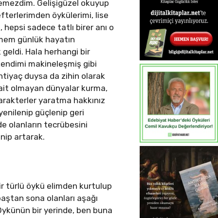
demezdim. Gelişigüzel okuyup
fterlerimden öykülerimi, lise
 hepsi sadece tatlı birer anı o
ermem günlük hayatın
 geldi. Hala herhangi bir
 kendimi makineleşmiş gibi
htiyaç duysa da zihin olarak
ze ait olmayan dünyalar kurma,
arakterler yaratma hakkınız
enilenip güçlenip geri
 olanların tecrübesini
nip artarak.
ir türlü öykü elimden kurtulup
baştan sona olanları aşağı
Öykünün bir yerinde, ben buna