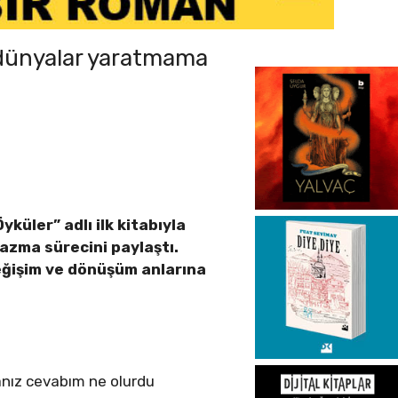
i dünyalar yaratmama
küler” adlı ilk kitabıyla
yazma sürecini paylaştı.
eğişim ve dönüşüm anlarına
nız cevabım ne olurdu