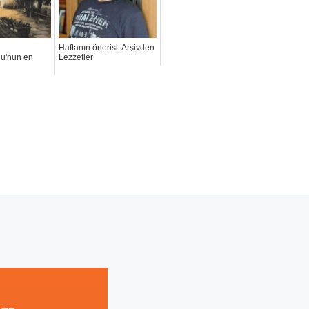
Haftanın önerisi: Arşivden
ğu'nun en
Lezzetler