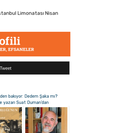
 İstanbul Limonatası Nisan
Tweet
inden bakıyor: Dedem Şaka mı?
siye yazarı Suat Duman’dan