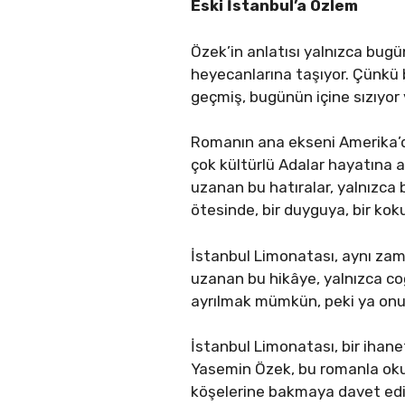
Eski İstanbul’a Özlem
Özek’in anlatısı yalnızca bug
heyecanlarına taşıyor. Çünkü b
geçmiş, bugünün içine sızıyor
Romanın ana ekseni Amerika’da i
çok kültürlü Adalar hayatına a
uzanan bu hatıralar, yalnızca 
ötesinde, bir duyguya, bir kok
İstanbul Limonatası, aynı zama
uzanan bu hikâye, yalnızca coğ
ayrılmak mümkün, peki ya on
İstanbul Limonatası, bir ihane
Yasemin Özek, bu romanla okuru
köşelerine bakmaya davet ediyo