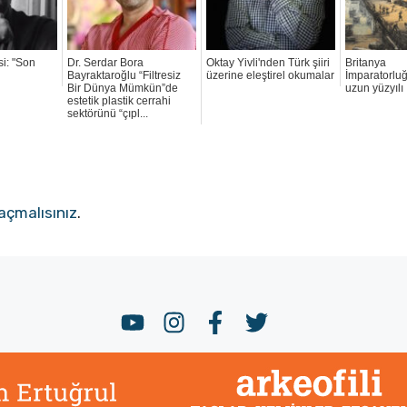
si: "Son
Dr. Serdar Bora
Oktay Yivli'nden Türk şiiri
Britanya
Bayraktaroğlu “Filtresiz
üzerine eleştirel okumalar
İmparatorlu
Bir Dünya Mümkün”de
uzun yüzyılı
estetik plastik cerrahi
sektörünü “çıpl...
açmalısınız
.