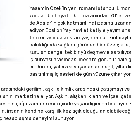
Yasemin Özek’in yeni romanı İstanbul Limon
kurulan bir hayatın kırılma anından 70’ler ve 
de Adalar’ın çok katmanlı hafızasına uzanan 
ediyor. Epsilon Yayınevi etiketiyle yayımlan
tam ortasında ansızın yaşanan bir kırılmayla
bakıldığında sağlam görünen bir düzen; aile, a
kurulan denge, tek bir yüzleşmeyle sarsılıy
iç dünyası arasındaki mesafe görünür hâle ge
bir durum, yalnızca yaşananları değil, yıllard
bastırılmış iç sesleri de gün yüzüne çıkarıyor
arasındaki gerilimi, aşk ile kimlik arasındaki çatışmayı ve
anını merkezine alıyor. Aşkın, alışkanlıkların ve içsel çatı
mesinin çoğu zaman kendi içinde yaşandığını hatırlatıyo
ın, insanın kendine karşı ilk kez açık olduğu an olabileceğ
 iç hesaplaşma deneyimi sunuyor.