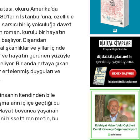
atası, okuru Amerika’da
80’lerin İstanbul’una, özellikle
sarsıcı bir iç yolculuğa davet
an roman, kurulu bir hayatın
 başlıyor. Dışarıdan
lışkanlıklar ve yıllar içinde
or ve hayatın görünen yüzüyle
liyor. Bir anda ortaya çıkan
ır ertelenmiş duyguları ve
.
 insanın kendinden bile
şmaların iç içe geçtiği bu
r. Hayat boyunca yaşanan
ini hissettiren metin, bu