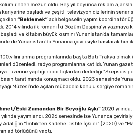
ölümü’nden mezun oldu. Beş yıl boyunca reklam ajanslar
 kariyerine başladı ve çeşitli televizyon dizilerinin senaris
 çekilen
“Beklemek”
adlı belgeselin yapım koordinatörlüğ
ldı. 2014 yılında ilk romanı İki Gözüm Despina’yı yazmaya 
başladı ve kitabın büyük kısmını Yunanistan’da tamamla
inde de Yunanistan’da Yunanca çevirisiyle basılarak her ik
0.yılını anma programlarında başta Batı Trakya olmak ü
ünleri düzenledi, radyo programlarına katıldı. Yunan gaze
biyat üzerine yaptığı röportajlardan derlediği “Skepseis p
bın basın tanıtımında konuşmacı oldu. 2023 senesinde Yuna
ytinyağı Müzesi’nde açılan mübadele konulu sergiye romanın
Mehmet/Eski Zamandan Bir Beyoğlu Aşkı”
2020 yılında
yılında yayımlandı. 2026 senesinde ise Yunanca çevirisiy
ay Adalığ’ın “İmbikten Kadehe Distile İçkiler” (2020) ve “
nın editörlüğünü yaptı.