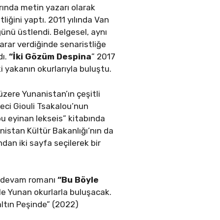
ında metin yazarı olarak
tliğini yaptı. 2011 yılında Van
ünü üstlendi. Belgesel, aynı
karar verdiğinde senaristliğe
dı.
“İki Gözüm Despina
” 2017
i yakanın okurlarıyla buluştu.
zere Yunanistan’ın çeşitli
teci Giouli Tsakalou’nun
ou eyinan lekseis” kitabında
nistan Kültür Bakanlığı’nın da
dan iki sayfa seçilerek bir
, devam romanı
“Bu Böyle
le Yunan okurlarla buluşacak.
Maltın Peşinde” (2022)