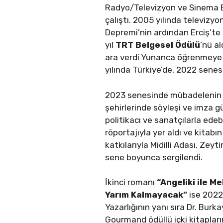
Radyo/Televizyon ve Sinema B
çalıştı. 2005 yılında televizyon
Depremi’nin ardından Erciş’te
yıl
TRT Belgesel Ödülü
’nü a
ara verdi Yunanca öğrenmeye 
yılında Türkiye’de, 2022 senes
2023 senesinde mübadelenin 10
şehirlerinde söyleşi ve imza g
politikacı ve sanatçılarla ede
röportajıyla yer aldı ve kita
katkılarıyla Midilli Adası, Ze
sene boyunca sergilendi.
İkinci romanı
“Angeliki ile 
Yarım Kalmayacak”
ise 2022 
Yazarlığının yanı sıra Dr. Burk
Gourmand ödüllü içki kitapları