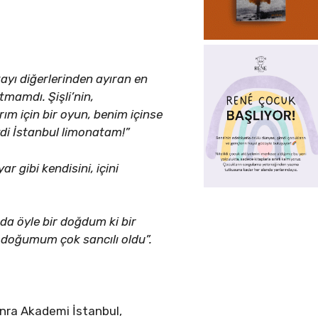
yı diğerlerinden ayıran en
mamdı. Şişli’nin,
ım için bir oyun, benim içinse
ydi İstanbul limonatam!”
r gibi kendisini, içini
da öyle bir doğdum ki bir
 doğumum çok sancılı oldu”.
onra Akademi İstanbul,