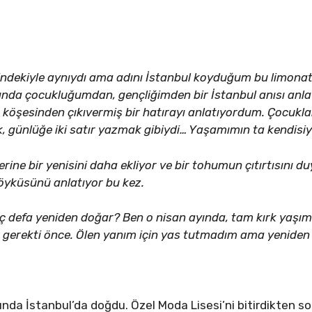
ndekiyle aynıydı ama adını İstanbul koyduğum bu limonata
sında çocukluğumdan, gençliğimden bir İstanbul anısı anlat
köşesinden çıkıvermiş bir hatırayı anlatıyordum. Çocuklar
mek, günlüğe iki satır yazmak gibiydi… Yaşamımın ta kendisi
rine bir yenisini daha ekliyor ve bir tohumun çıtırtısını duya
yküsünü anlatıyor bu kez.
ç defa yeniden doğar? Ben o nisan ayında, tam kırk yaşım
 gerekti önce. Ölen yanım için yas tutmadım ama yeniden
ında İstanbul’da doğdu. Özel Moda Lisesi’ni bitirdikten s