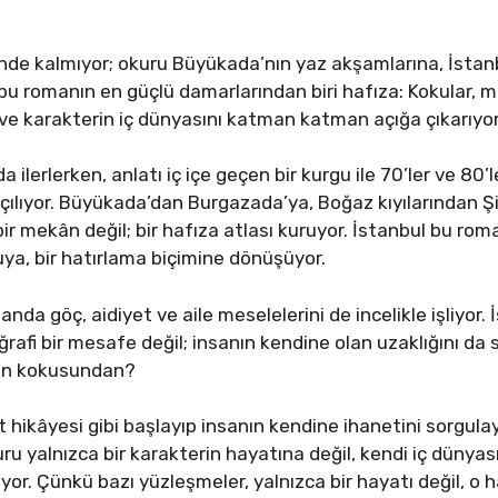
ünde kalmıyor; okuru Büyükada’nın yaz akşamlarına, İstanb
u romanın en güçlü damarlarından biri hafıza: Kokular, müz
 ve karakterin iç dünyasını katman katman açığa çıkarıyor
lerlerken, anlatı iç içe geçen bir kurgu ile 70’ler ve 80’l
çılıyor. Büyükada’dan Burgazada’ya, Boğaz kıyılarından Şi
bir mekân değil; bir hafıza atlası kuruyor. İstanbul bu rom
uya, bir hatırlama biçimine dönüşüyor.
nda göç, aidiyet ve aile meselelerini de incelikle işliyor.
rafi bir mesafe değil; insanın kendine olan uzaklığını da 
un kokusundan?
t hikâyesi gibi başlayıp insanın kendine ihanetini sorgul
 yalnızca bir karakterin hayatına değil, kendi iç dünyasın
r. Çünkü bazı yüzleşmeler, yalnızca bir hayatı değil, o h