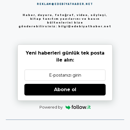
REKLAM@EDEBIYATHABER.NET
Haber, duyuru, fotoğraf, video, söyleşi,
kitap tanıtım yazılarını ve basın
bültenlerini bize
gönderebilirsiniz:
bilgi@edebiyathaber.net
Yeni haberleri günlük tek posta
ile alın:
Abone ol
Powered by