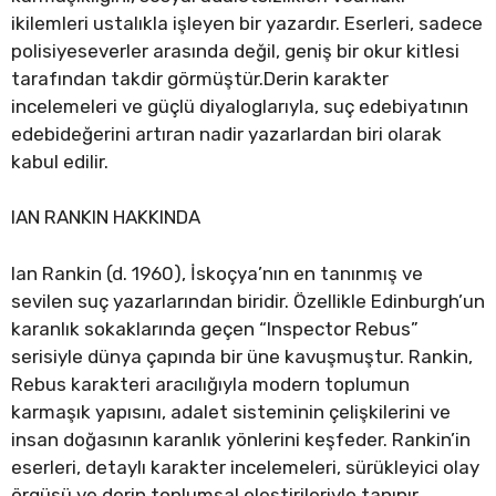
ikilemleri ustalıkla işleyen bir yazardır. Eserleri, sadece
polisiyeseverler arasında değil, geniş bir okur kitlesi
tarafından takdir görmüştür.Derin karakter
incelemeleri ve güçlü diyaloglarıyla, suç edebiyatının
edebideğerini artıran nadir yazarlardan biri olarak
kabul edilir.
IAN RANKIN HAKKINDA
Ian Rankin (d. 1960), İskoçya’nın en tanınmış ve
sevilen suç ya­zarlarından biridir. Özellikle Edinburgh’un
karanlık sokaklarında geçen “Inspector Rebus”
serisiyle dünya çapında bir üne kavuş­muştur. Rankin,
Rebus karakteri aracılığıyla modern toplumun
karmaşık yapısını, adalet sisteminin çelişkilerini ve
insan doğasının karanlık yönlerini keşfeder. Rankin’in
eserleri, detaylı karakter incelemeleri, sürükleyici olay
örgüsü ve derin toplumsal eleştiri­leriyle tanınır.