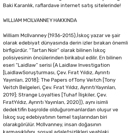
Baki Karanlık, raflardave internet satış sitelerinde!
WILLIAM MCILVANNEY HAKKINDA
William McIlvanney (1936-2015),İskoç yazar ve şair
olarak ede­biyat dünyasında derin izler bırakan önemli
birfigürdür. “Tartan Noir” olarak bilinen İskoç
polisiyesinin öncülerinden birikabul edilir. En bilinen
eseri “Laidlaw” serisi (A Laidlaw Investigati­on
[LaidlawSoruşturması, Çev. Fırat Yıldız, Ayrıntı
Yayınları, 2018]; The Papers ofTony Veitch [Tony
Veitch Belgeleri, Çev. Fırat Yıldız, AyrıntıYayınları,
2019]; Strange Loyalties [Tuhaf İlişkiler, Çev.
FıratYıldız, Ayrıntı Yayınları, 2020]), aynı isimli
dedektifin başrolde olduğuromanlardan oluşur ve
İskoç suç edebiyatının temel taşlarından biri
olarakgörülür. McIlvanney, insan doğasının
karmaşıklığını, sosyal adaletsizlikleri veahlaki