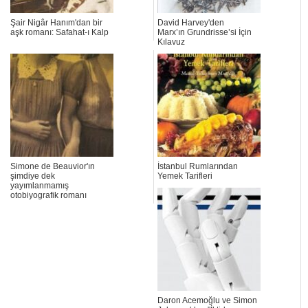
Şair Nigâr Hanım'dan bir
David Harvey'den
aşk romanı: Safahat-ı Kalp
Marx’ın Grundrisse’si İçin
Kılavuz
Simone de Beauvior'ın
İstanbul Rumlarından
şimdiye dek
Yemek Tarifleri
yayımlanmamış
otobiyografik romanı
Daron Acemoğlu ve Simon