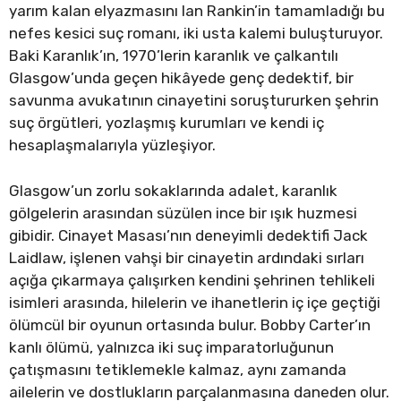
yarım kalan elyazmasını Ian Rankin’in tamamladığı bu
nefes kesici suç romanı, iki usta kalemi buluşturuyor.
Baki Karanlık’ın, 1970’lerin karanlık ve çalkantılı
Glasgow’unda geçen hikâyede genç dedektif, bir
savunma avukatının cinayetini soruştururken şehrin
suç örgütleri, yozlaşmış kurumları ve kendi iç
hesaplaşmalarıyla yüzleşiyor.
Glasgow’un zorlu sokaklarında adalet, karanlık
gölgelerin arasından süzülen ince bir ışık huzmesi
gibidir. Cinayet Masası’nın deneyimli dedektifi Jack
Laidlaw, işlenen vahşi bir cinayetin ardındaki sırları
açığa çıkarmaya çalışırken kendini şehrinen tehlikeli
isimleri arasında, hilelerin ve ihanetlerin iç içe geçtiği
ölümcül bir oyunun ortasında bulur. Bobby Carter’ın
kanlı ölümü, yalnızca iki suç imparatorluğunun
çatışmasını tetiklemekle kalmaz, aynı zamanda
ailelerin ve dostlukların parçalanmasına daneden olur.