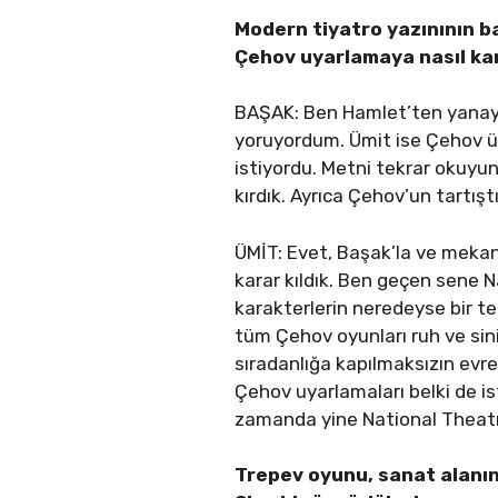
Modern tiyatro yazınının b
Çehov uyarlamaya nasıl ka
BAŞAK: Ben Hamlet’ten yanayd
yoruyordum. Ümit ise Çehov ü
istiyordu. Metni tekrar okuyu
kırdık. Ayrıca Çehov’un tartış
ÜMİT: Evet, Başak’la ve meka
karar kıldık. Ben geçen sene 
karakterlerin neredeyse bir te
tüm Çehov oyunları ruh ve sin
sıradanlığa kapılmaksızın evren
Çehov uyarlamaları belki de is
zamanda yine National Theatre
Trepev oyunu, sanat alanını