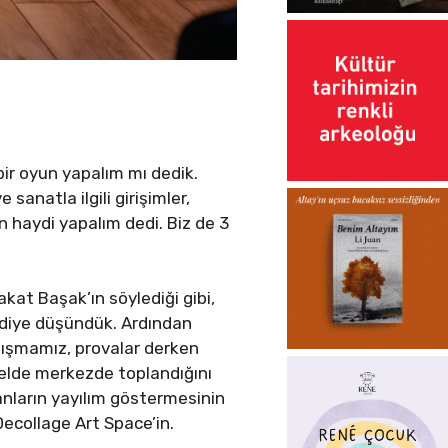
bir oyun yapalım mı dedik.
anatla ilgili girişimler,
 haydi yapalım dedi. Biz de 3
kat Başak’ın söylediği gibi,
m diye düşündük. Ardından
alışmamız, provalar derken
enelde merkezde toplandığını
anların yayılım göstermesinin
ecollage Art Space’in.