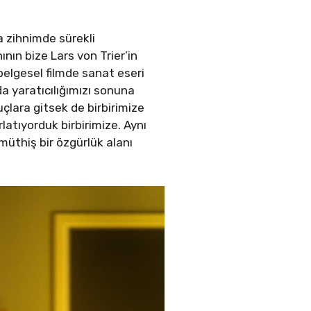
ca zihnimde sürekli
ın bize Lars von Trier’in
belgesel filmde sanat eseri
da yaratıcılığımızı sonuna
çlara gitsek de birbirimize
latıyorduk birbirimize. Aynı
 müthiş bir özgürlük alanı