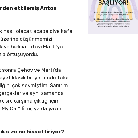
inden etkilemiş Anton
 nasıl olacak acaba diye kafa
n üzerine düşünmemizi
ve hızlıca rotayı Martı’ya
ızla örtüşüyordu.
t sonra Çehov ve Martı’da
ayet klasik bir yorumdu fakat
liğini çok sevmiştim. Sanırım
k gerçekler ve aynı zamanda
k sık karşıma çıktığı için
My Car” filmi, ya da yakın
ık size ne hissettiriyor?