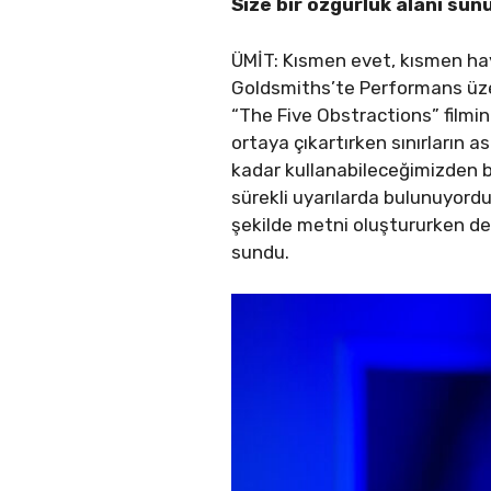
Size bir özgürlük alanı su
ÜMİT: Kısmen evet, kısmen hayır
Goldsmiths’te Performans üzer
“The Five Obstractions” filmi
ortaya çıkartırken sınırların a
kadar kullanabileceğimizden b
sürekli uyarılarda bulunuyorduk
şekilde metni oluştururken de b
sundu.