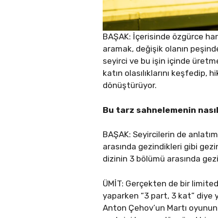
BAŞAK: İçerisinde özgürce hare
aramak, değişik olanın peşinde
seyirci ve bu işin içinde üretm
katın olasılıklarını keşfedip, 
dönüştürüyor.
Bu tarz sahnelemenin nasıl
BAŞAK: Seyircilerin de anlatıma
arasında gezindikleri gibi gezi
dizinin 3 bölümü arasında gezi
ÜMİT: Gerçekten de bir limite
yaparken “3 part, 3 kat” diye 
Anton Çehov’un Martı oyununu