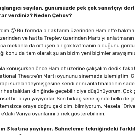
aşlangıcı sayılan, günümüzde pek çok sanatçıyı der
rar verdiniz? Neden Çehov?
ım 🙂 Bu formda bir aktarım üzerinden Hamlet’e bakmak
zerinden ve hatta Treplev üzerinden Martı’yı anlatmanı
nca mekanla da örtüşen bir çok katmanın olduğunu gördük 
tığı konu da tam olarak şu an bizim yeni biçimler arayışım
nla konuşurken önce Hamlet üzerine çalışalım dedik faka
National Theatre’ın Martı oyununu sinemada izlemiştim. G
rapi sürecindeymişçesine kendilerini anlatmalarının sade
ir hastalıkları kliniğinde geçebilir diye düşünüyorum. Ço
sel bir büyü yayıyorlar. Son birkaç sene içinde belki de ço
temsizce oraya doğru çekildim, bilmiyorum. Mesela “Drive 
’daki Vanya oyunlarını örnek gösterebilirim.
n 3 katına yayılıyor. Sahneleme tekniğindeki farklıl