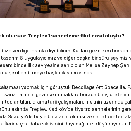
ak olursak: Treplev’i sahneleme fikri nasıl oluştu?
bize verdiği ilhamla diyebilirim. Katları gezerken burada 
asarım & uygulayıcımız ve diğer başka bir sürü şeyimiz ve s
em bir delilik seviyesine sahip olan Melisa Zeynep Şahin
zda şekillendirmeye başladık sonrasında.
çalışması yapmak için görüştük Decollage Art Space ile. Fa
bir sanat alanını gezince muhakkak burada bir iş üreteli
m toplantıları, dramaturji çalışmaları, metnin üzerinde ç
 ürünü aslında Treplev. Kadıköy’de tiyatro sahnelerinin g
ada Suadiye’de böyle bir alanın olması ve sanat üreten al
 İleride çok daha sık ismini duyacağımızı düşünüyorum D