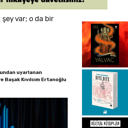
şey var; o da bir
unundan uyarlanan
 ve Başak Kıvılcım Ertanoğlu