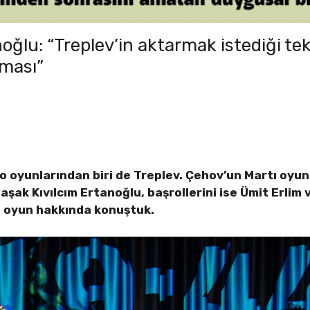
oğlu: “Treplev’in aktarmak istediği tek 
lması”
tro oyunlarından biri de Treplev. Çehov’un Martı oy
aşak Kıvılcım Ertanoğlu, başrollerini ise Ümit Erlim
le oyun hakkında konuştuk.