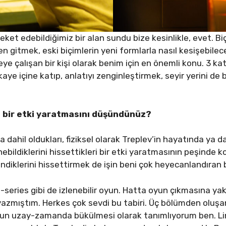
ket edebildiğimiz bir alan sundu bize kesinlikle, evet. Bi
n gitmek, eski biçimlerin yeni formlarla nasıl kesişebilec
eye çalışan bir kişi olarak benim için en önemli konu. 3 k
hikaye içine katıp, anlatıyı zenginleştirmek, seyir yerini 
 bir etki yaratmasını düşündünüz?
 dahil oldukları, fiziksel olarak Treplev’in hayatında ya d
nebildiklerini hissettikleri bir etki yaratmasının peşinde ko
ndiklerini hissettirmek de işin beni çok heyecanlandıran bi
d-series gibi de izlenebilir oyun. Hatta oyun çıkmasına 
yazmıştım. Herkes çok sevdi bu tabiri. Üç bölümden oluşan
n uzay-zamanda bükülmesi olarak tanımlıyorum ben. Line