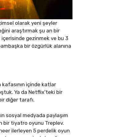
çimsel olarak yeni şeyler
eğini araştırmak şu an bir
at içerisinde gezinmek ve bu 3
de bambaşka bir özgürlük alanına
a kafasının içinde katlar
ştuk. Ya da Netflix’teki bir
r diğer tarafı.
yakın sosyal medyada paylaşım
 bir tiyatro oyunu Treplev.
er ilerleyen 5 perdelik oyun