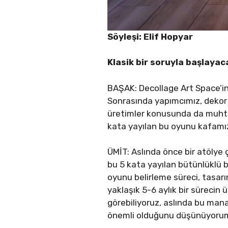
Söyleşi: Elif Hopyar
Klasik bir soruyla başlayac
BAŞAK: Decollage Art Space’in 
Sonrasında yapımcımız, dekor t
üretimler konusunda da muhteş
kata yayılan bu oyunu kafamı
ÜMİT: Aslında önce bir atölye 
bu 5 kata yayılan bütünlüklü 
oyunu belirleme süreci, tasarı
yaklaşık 5-6 aylık bir sürecin
görebiliyoruz, aslında bu man
önemli olduğunu düşünüyorum.