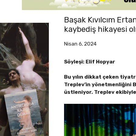
Başak Kıvılcım Ertan
kaybediş hikayesi o
Nisan 6, 2024
Söyleşi: Elif Hopyar
Bu yılın dikkat çeken tiya
Treplev’in yönetmenliğini B
üstleniyor. Treplev ekibiy