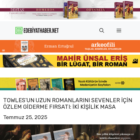
İçeriğe
atla
Menü
TOWLES’UN UZUN ROMANLARINI SEVENLER IÇIN
ÖZLEM GIDERME FIRSATI: İKI KIŞILIK MASA
Temmuz 25, 2025