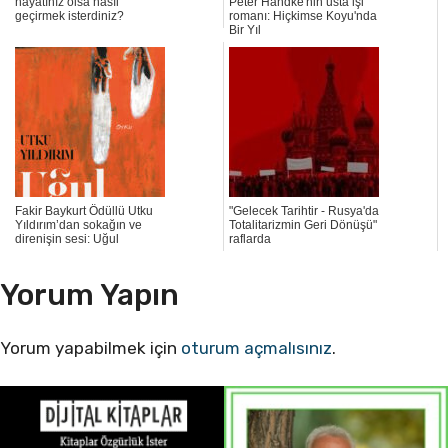
hayatınız olsa nasıl
Peter Handke'nin usta işi
geçirmek isterdiniz?
romanı: Hiçkimse Koyu'nda
Bir Yıl
Fakir Baykurt Ödüllü Utku
"Gelecek Tarihtir - Rusya'da
Yıldırım’dan sokağın ve
Totalitarizmin Geri Dönüşü"
direnişin sesi: Uğul
raflarda
Yorum Yapın
Yorum yapabilmek için
oturum açmalısınız
.