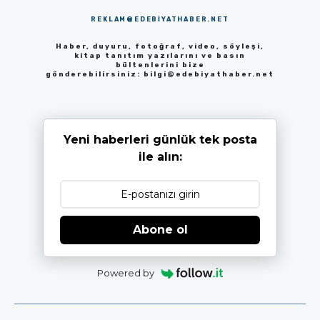
REKLAM@EDEBIYATHABER.NET
Haber, duyuru, fotoğraf, video, söyleşi,
kitap tanıtım yazılarını ve basın
bültenlerini bize
gönderebilirsiniz:
bilgi@edebiyathaber.net
Yeni haberleri günlük tek posta
ile alın:
Abone ol
Powered by