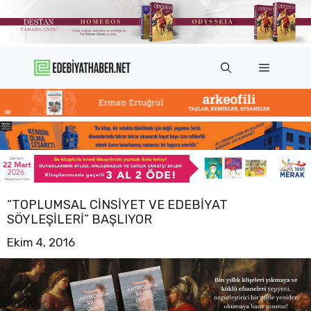
İçeriğe
atla
Menü
“TOPLUMSAL CINSIYET VE EDEBIYAT
SÖYLEŞILERI” BAŞLIYOR
Ekim 4, 2016