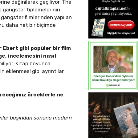
erine değinilerek geçiliyor. The
ve gangster tiplemelerinin
ın gangster filmlerinden yapılan
nu daha net bir biçimde
Ebert gibi popüler bir film
e, incelemesini nasıl
pılıyor. Kitap boyunca
in eklenmesi gibi ayrıntılar
ereceğimiz örneklerle ne
 filmler başından sonuna modern