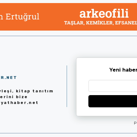
Yeni haber
ER.NET
leşi, kitap tanıtım
erini bize
iyathaber.net
P