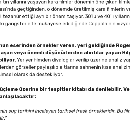
altın yıllarını yaşayan kara filmler dönemin öne çıkan filml
kası’nda geçtiğinden, o dönemde üretilmiş kara filmlerin 
tezahür ettiği ayrı bir önem taşıyor. 30’lu ve 40’lı yıllar
ki gangsterlerle mukayese edildiğinde Coppola’nın vizyo
nun eserinden örnekler veren, yeri geldiğinde Roger 
aşan veya önemli düşünürlerden alıntılar yapan Bilg
iliyor.
Yer yer filmden diyaloglar verilip üzerine analiz ya
erden görseller paylaşılıp altlarına sahnenin kısa analizin
içimsel olarak da destekliyor.
çleme üzerine bir tespitler kitabı da denilebilir. V
anlaşılacaktır:
zmin suç tarihini inceleyen tarihsel fresk örnekleridir. Bu
ir.”