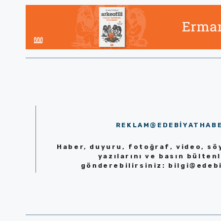
REKLAM@EDEBIYATHAB
Haber, duyuru, fotoğraf, video, söy
yazılarını ve basın bültenl
gönderebilirsiniz:
bilgi@edeb