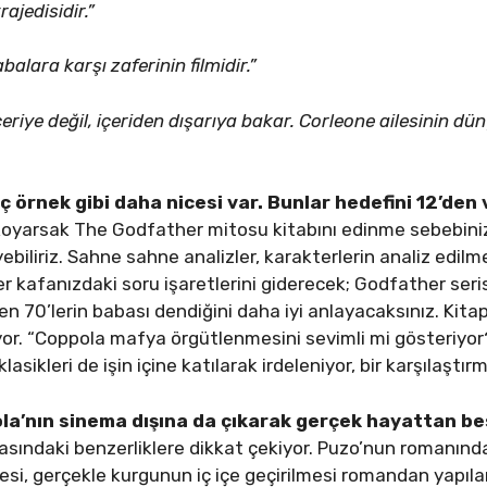
ajedisidir.”
balara karşı zaferinin filmidir.”
çeriye değil, içeriden dışarıya bakar. Corleone ailesinin dün
ç örnek gibi daha nicesi var. Bunlar hedefini 12’den
 koyarsak The Godfather mitosu kitabını edinme sebebinizi
biliriz. Sahne sahne analizler, karakterlerin analiz edilm
er kafanızdaki soru işaretlerini giderecek; Godfather ser
 70’lerin babası dendiğini daha iyi anlayacaksınız. Kit
yor. “Coppola mafya örgütlenmesini sevimli mi gösteriyo
lasikleri de işin içine katılarak irdeleniyor, bir karşılaştırm
la’nın sinema dışına da çıkarak gerçek hayattan bes
rasındaki benzerliklere dikkat çekiyor. Puzo’nun romanın
mesi, gerçekle kurgunun iç içe geçirilmesi romandan yapıla