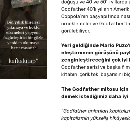
doğuşu ve 40 ve 50’li yıllarda 
Godfather 40’lı yılların Ameri
Coppola’nın başyapıtında nasıl 
örneklemeler ve Godfather’da
görülebiliyor.
Yeri geldiğinde Mario Puzo’
eleştirmenin görüşünü payl
zenginleştireceğini çok iyi b
Godfather serisi ve başka filml
kitabın içerikteki başarısını b
The Godfather mitosu için ü
demek istediğimiz daha iyi 
“Godfather anlatıları kapitali
kapitalizmin yükseliş hikâyesid