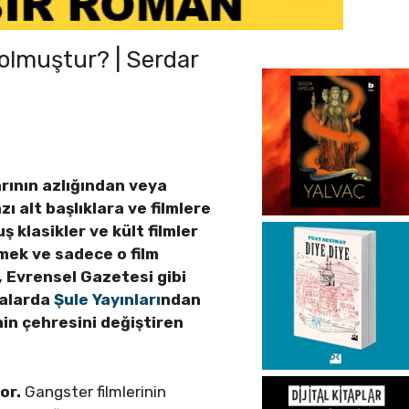
 olmuştur? | Serdar
arının azlığından veya
 alt başlıklara ve filmlere
 klasikler ve kült filmler
şmek ve sadece o film
i, Evrensel Gazetesi gibi
talarda
Şule Yayınları
ndan
nin çehresini değiştiren
or.
Gangster filmlerinin