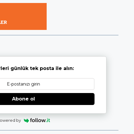
leri günlük tek posta ile alın:
Abone ol
owered by