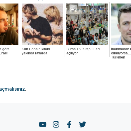
a göre
Kurt Cobain kitabı
Bursa 16. Kitap Fuarı
İnanmadan b
ralı!
yakında raflarda
açılıyor
olmuyorsa… 
Türkmen
açmalısınız
.