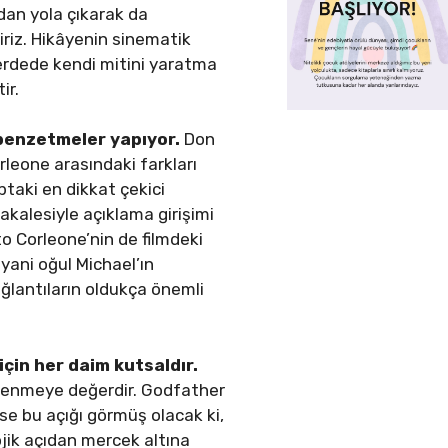
adan yola çıkarak da
iriz. Hikâyenin sinematik
zperdede kendi mitini yaratma
ir.
 benzetmeler yapıyor.
Don
rleone arasındaki farkları
ptaki en dikkat çekici
kalesiyle açıklama girişimi
to Corleone’nin de filmdeki
 yani oğul Michael’ın
ğlantıların oldukça önemli
için her daim kutsaldır.
elenmeye değerdir. Godfather
ise bu açığı görmüş olacak ki,
ojik açıdan mercek altına