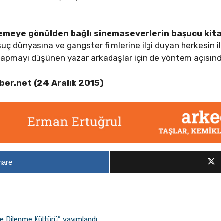
meye gönülden bağlı sinemaseverlerin başucu kitab
suç dünyasına ve gangster filmlerine ilgi duyan herkesin il
apmayı düşünen yazar arkadaşlar için de yöntem açısından
er.net (24 Aralık 2015)
hare
 ve Dilenme Kültürü” yayımlandı