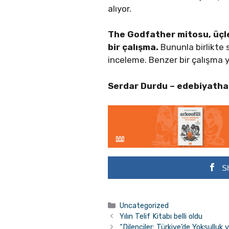
alıyor.
The Godfather mitosu, üçle
bir çalışma.
Bununla birlikte 
inceleme. Benzer bir çalışma y
Serdar Durdu –
edebiyathab
S
Kategoriler
Uncategorized
Yılın Telif Kitabı belli oldu
“Dilenciler: Türkiye’de Yoksulluk