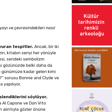
yayı ve çevresindekileri nasıl
 vuran tespitler.
Ancak, bir iki
n, kitabın seriyi her yönüyle
esi, serideki sembolizm
isi gözünüzde belki daha da
ap günümüze kadar gelen kimi
r?” sorusu Bonnie and Clyde ve
a yapılıyor.
lendiklerini söylüyor.
da Al Capone ve Don Vito
n alıntıyla gözler önüne