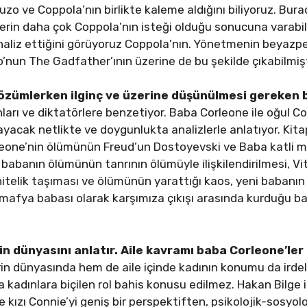
Puzo ve Coppola’nın birlikte kaleme aldığını biliyoruz. Bur
lerin daha çok Coppola’nın isteği olduğu sonucuna varabil
iyi analiz ettiğini görüyoruz Coppola’nın. Yönetmenin beya
’nun The Gadfather’ının üzerine de bu şekilde çıkabilmişt
çözümlerken ilginç ve üzerine düşünülmesi gereken
ları ve diktatörlere benzetiyor. Baba Corleone ile oğul Co
yacak netlikte ve doygunlukta analizlerle anlatıyor. Kita
leone’nin ölümünün Freud’un Dostoyevski ve Baba katli ma
babanın ölümünün tanrının ölümüyle ilişkilendirilmesi, Vi
 nitelik taşıması ve ölümünün yarattığı kaos, yeni babanın
afya babası olarak karşımıza çıkışı arasında kurduğu ba
in dünyasını anlatır. Aile kavramı baba Corleone’ler 
in dünyasında hem de aile içinde kadının konumu da ird
la kadınlara biçilen rol bahis konusu edilmez. Hakan Bilge 
e kızı Connie’yi geniş bir perspektiften, psikolojik-sosyol