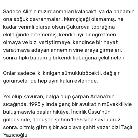
Sadece Alin’in mızırdanmaları kalacaktı ya da babamın
ona soğuk davranmaları. Mumçiçeği olamamış, ne
kadar verimli olursa olsun Çukurova toprağına
ekildiğinde bitememiş, kendini iyi bir öğretmen
olmaya ve bizi yetiştirmeye, kendince bir hayat
yaratmaya adayan annemin yine araya girmeleri,
sonra tıpkı babam gibi kendi kabuğuna çekilmeleri…
Onlar sadece iki kırılgan sümüklüböcekti, değişir
görünseler de hep aynı kalan evlerinde.
Yel olup kavuran, dalga olup çarpan Adana’nın
sıcağında, 1995 yılında genç bir avukatın müvekkiliyle
buluşmasıyla başlar hikâye. İncirlik Üssü’nün
gölgesinde, dönüşen şehrin 1966’sına savruluruz
sonra, bitmiş gitmiş bir acı olaya şahit yazar bizi Taçlı
Yazıcıoğlu.