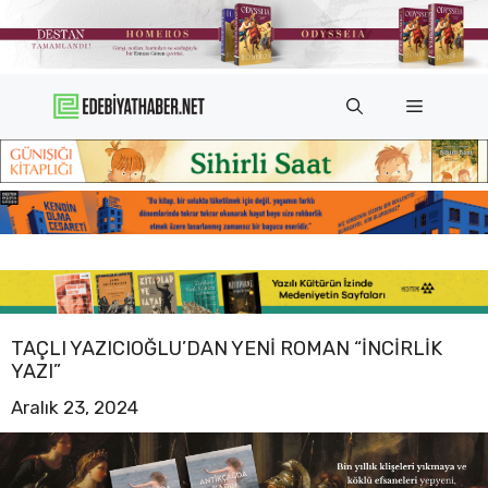
İçeriğe
atla
Menü
TAÇLI YAZICIOĞLU’DAN YENI ROMAN “İNCIRLIK
YAZI”
Aralık 23, 2024