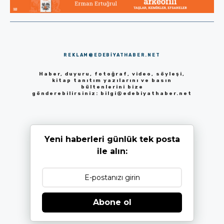
REKLAM@EDEBIYATHABER.NET
Haber, duyuru, fotoğraf, video, söyleşi,
kitap tanıtım yazılarını ve basın
bültenlerini bize
gönderebilirsiniz:
bilgi@edebiyathaber.net
Yeni haberleri günlük tek posta
ile alın:
Abone ol