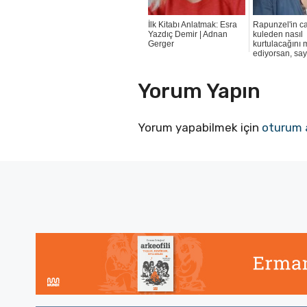
İlk Kitabı Anlatmak: Esra
Rapunzel'in c
Yazdıç Demir | Adnan
kuleden nasıl
Gerger
kurtulacağını
ediyorsan, sayf
Yorum Yapın
Yorum yapabilmek için
oturum 