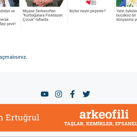
adıdan ve
Miyase Serbarut'tan
İkizler neyin peşinde?
Yalın öyküle
"Kurbağalara Fısıldayan
bucaksız bir
 merak
Çocuk" raflarda
dünyasına y
ayı çevir!
açmalısınız
.