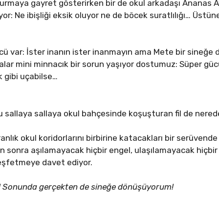
urmaya gayret gösterirken bir de okul arkadaşı Ananas Ayh
 Ne ibişliği eksik oluyor ne de böcek suratlılığı… Üstüne 
cü var: İster inanın ister inanmayın ama Mete bir sineğe d
sıralar mini minnacık bir sorun yaşıyor dostumuz: Süper gü
k gibi uçabilse…
allaya sallaya okul bahçesinde koşuşturan fil de nerede
karanlık okul koridorlarını birbirine katacakları bir serüven
an sonra aşılamayacak hiçbir engel, ulaşılamayacak hiçbir
eşfetmeye davet ediyor.
r! Sonunda gerçekten de sineğe dönüşüyorum!