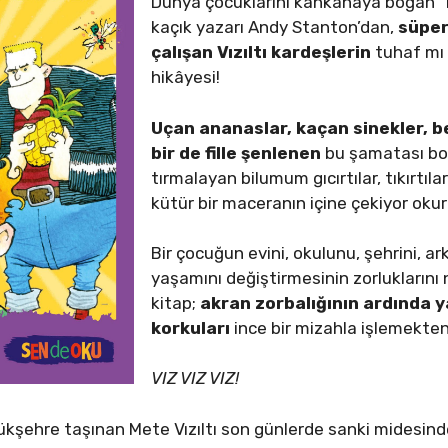
Dünya çocuklarını kahkahaya boğan ”B
kaçık yazarı Andy Stanton’dan,
süper
çalışan Vızıltı kardeşlerin
tuhaf mı 
hikâyesi!
Uçan ananaslar, kaçan sinekler, be
bir de fille şenlenen
bu şamatası bol
tırmalayan bilumum gıcırtılar, tıkırtılar
kütür bir maceranın içine çekiyor okur
Bir çocuğun evini, okulunu, şehrini, ar
yaşamını değiştirmesinin zorluklarını n
kitap;
akran zorbalığının ardında y
korkuları
ince bir mizahla işlemekten
VIZ VIZ VIZ!
üyükşehre taşınan Mete Vızıltı son günlerde sanki midesind