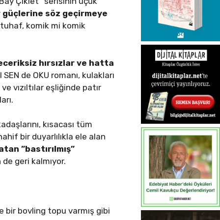
ay Çiklet” serisinin uçuk
 güçlerine söz geçirmeye
tuhaf, komik mi komik
ceriksiz hırsızlar ve hatta
 SEN de OKU romanı, kulakları
 ve vızıltılar eşliğinde patır
ları.
kadaşlarını, kısacası tüm
ahif bir duyarlılıkla ele alan
atan ”bastırılmış”
 de geri kalmıyor.
e bir bovling topu varmış gibi