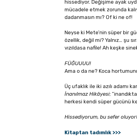
hissediyor. Değişime ayak uyd
mücadele etmek zorunda kalıyor:
dadanmasın mı? Of ki ne of!
Neyse ki Mete’nin süper bir gü
özellik, değil mi? Yalnız… şu 
vızıldasa nafile! Ah keşke sine
FÜĞUUUU!
Ama o da ne? Koca hortumunu s
Üç ufaklık ile iki azılı adamı 
İnanılmaz Hikâyesi
; ”inandıkt
herkesi kendi süper gücünü k
Hissediyorum, bu sefer oluyo
Kitaptan tadımlık >>>