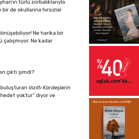
an’ın türlü zorbalıklarıyla
bir de okullarına hırsızlar
önüşebiliyor! Ne harika bir
cü çalışmıyor. Ne kadar
n çıktı şimdi?
de buluşturan
Vızıltı Kardeşlerin
 hedef yoktur” diyor ve