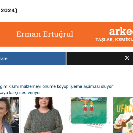
l 2024)
hare
iğim kısmı malzemeyi önüme koyup işleme aşaması oluyor”
asaya karşı ses veriyor