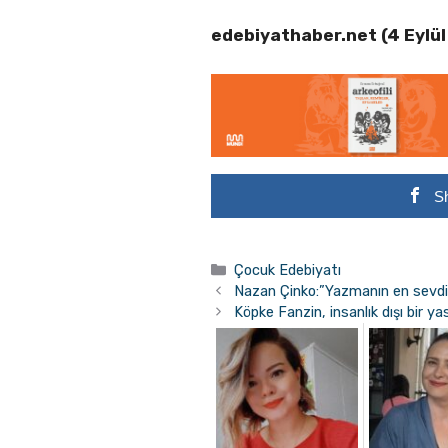
edebiyathaber.net (4 Eylü
S
Kategoriler
Çocuk Edebiyatı
Nazan Çinko:”Yazmanın en sevd
Köpke Fanzin, insanlık dışı bir y