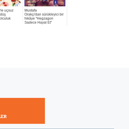
rle uçsuz
Mustafa
 düş
Orakçı'dan sürükleyici bir
olculuk
hikâye "Hegzagon
Sadece Hayal Et"