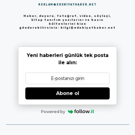
REKLAM@EDEBIYATHABER.NET
Haber, duyuru, fotoğraf, video, söyleşi,
kitap tanıtım yazılarını ve basın
bültenlerini bize
gönderebilirsiniz:
bilgi@edebiyathaber.net
Yeni haberleri günlük tek posta
ile alın:
Abone ol
Powered by