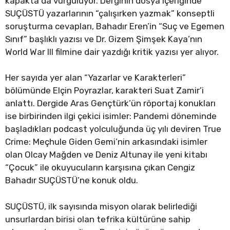
kapakta da vurguluyor. Derginin dosya içeriğinde
SUÇÜSTÜ yazarlarının “çalışırken yazmak” konseptli
soruşturma cevapları, Bahadır Eren’in “Suç ve Egemen
Sınıf” başlıklı yazısı ve Dr. Gizem Şimşek Kaya’nın
World War III filmine dair yazdığı kritik yazısı yer alıyor.
Her sayıda yer alan “Yazarlar ve Karakterleri”
bölümünde Elçin Poyrazlar, karakteri Suat Zamir’i
anlattı. Dergide Aras Gençtürk’ün röportaj konukları
ise birbirinden ilgi çekici isimler: Pandemi döneminde
başladıkları podcast yolculuğunda üç yılı deviren True
Crime: Meçhule Giden Gemi’nin arkasındaki isimler
olan Olcay Mağden ve Deniz Altunay ile yeni kitabı
“Çocuk” ile okuyucuların karşısına çıkan Cengiz
Bahadır SUÇÜSTÜ’ne konuk oldu.
SUÇÜSTÜ, ilk sayısında misyon olarak belirlediği
unsurlardan birisi olan tefrika kültürüne sahip