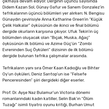
çıkmaya devam ediyor. Derginin üçüncü sayısında
Didem Kazan Sol, Günay Gafur ve Sanem Gonzalez’in
tefrikalarının üçüncü bölümleri yer alırken; N. Bengisu
Günaydın çevirisiyle Anna Katharine Green’in “Küçük
Çelik Halkalar” öyküsünün de ikinci ve final bölümü
dergide okurların karşısına çıkıyor. Ufuk Tekin’in üç
bölümden oluşacak olan “Bıçak, Muska, Ağaç”
öyküsünün ilk bölümü ve Azime Güç’ün “Zombi
Evreninden Suç Öyküleri” dizisinin de ilk bölümü
dergide bulunan tefrika çalışmalar arasında.
Tefrikaların yanı sıra Ömer Kaan Kadıoğlu ve Bihter
Oy’un öyküleri, Deniz Sarıtop’un ise “Felsefe
Penceresinden” şiiri dergideki diğer eserler.
Prof. Dr. Ayşe Naz Bulamur’un Victoria dönemi
romanlarındaki kadın katiller, Selin Bak’ın “Ölüm
Tuzağı” isimli tiyatro oyunu kritiği, Burhan Umut