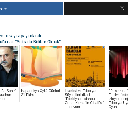
hare
yeni sayısı yayımlandı
l’a dair “Sofrada Birlikte Olmak”
 Bir Şehir”
Kapadokya Öykü Günleri
İstanbul ve Edebiyat
29. İstanbul 
urathan
21 Ekim’de
Söyleşileri dizisi
Festivali’nd
adı
“Edebiyatın İstanbul’u:
İzleyebilece
Orhan Kemal’in Cibali’si”
Edebiyat Uy
ile devam ...
Oyun