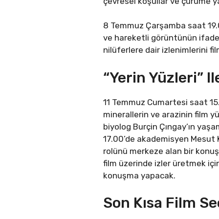
çevresel koşullar ve çürüme ya
8 Temmuz Çarşamba saat 19.00’
ve hareketli görüntünün ifade 
nilüferlere dair izlenimlerini f
“Yerin Yüzleri” 
11 Temmuz Cumartesi saat 15.00
minerallerin ve arazinin film y
biyolog Burçin Çıngay’ın yaşa
17.00’de akademisyen Mesut Kır
rolünü merkeze alan bir konuş
film üzerinde izler üretmek için
konuşma yapacak.
Son Kısa Film S