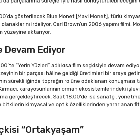
 da parçalanma süreçleriyle nasıl dönüştürülebileceğini 
da gösterilecek Blue Monet [Mavi Monet], türlü kimyasal 
olanaklarını irdeliyor. Carl Brown’un 2006 yapımı filmi, M
ilm yüzeyine aktarıyor.
Ile Devam Ediyor
’te “Yerin Yüzleri” adlı kısa film seçkisiyle devam ediyor.
üzeyinin bir parçası hâline geldiği üretimleri bir araya get
mın sürekliliğinde toprağın rolüne odaklanan konuşması t
macı, karayosunlarının orman ekosistemlerindeki işlevi ve
ma gerçekleştirecek. Saat 18.00’de ise sanatçı, yönetme
 bitkilerin kimyasal ve optik özelliklerinden yararlanan fit
eçkisi “Ortakyaşam”