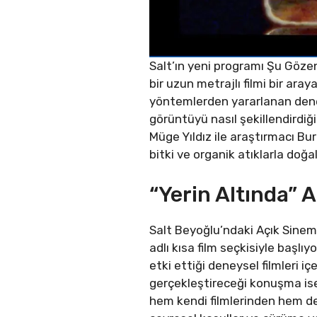
Salt’ın yeni programı Şu Gözene
bir uzun metrajlı filmi bir ar
yöntemlerden yararlanan deney
görüntüyü nasıl şekillendirdiğ
Müge Yıldız ile araştırmacı Bu
bitki ve organik atıklarla doğa
“Yerin Altında” A
Salt Beyoğlu’ndaki Açık Sinem
adlı kısa film seçkisiyle başlı
etki ettiği deneysel filmleri
gerçekleştireceği konuşma is
hem kendi filmlerinden hem de 