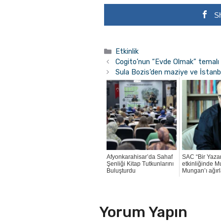
S
Kategoriler
Etkinlik
Cogito’nun “Evde Olmak” temalı 
Sula Bozis’den maziye ve İstanbu
Afyonkarahisar’da Sahaf
SAC “Bir Yazar
Şenliği Kitap Tutkunlarını
etkinliğinde M
Buluşturdu
Mungan’ı ağırl
Yorum Yapın