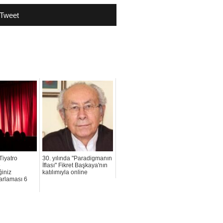
Tweet
Tiyatro
30. yılında "Paradigmanın
e
İflası" Fikret Başkaya'nın
ğiniz
katılımıyla online
arlaması 6