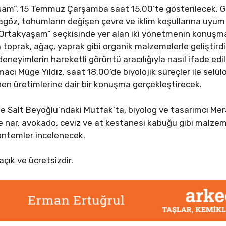
aşam”, 15 Temmuz Çarşamba saat 15.00’te gösterilecek. 
agöz, tohumların değişen çevre ve iklim koşullarına uyum
rtakyaşam” seçkisinde yer alan iki yönetmenin konuşmas
oprak, ağaç, yaprak gibi organik malzemelerle geliştirdiğ
 deneyimlerin hareketli görüntü aracılığıyla nasıl ifade edi
cı Müge Yıldız, saat 18.00’de biyolojik süreçler ile selülo
enen üretimlerine dair bir konuşma gerçekleştirecek.
 Salt Beyoğlu’ndaki Mutfak’ta, biyolog ve tasarımcı Mer
e nar, avokado, ceviz ve at kestanesi kabuğu gibi malzem
yöntemler incelenecek.
çık ve ücretsizdir.