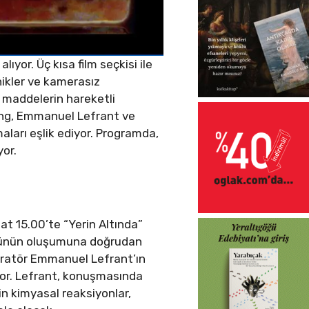
ıyor. Üç kısa film seçkisi ile
nikler ve kamerasız
k maddelerin hareketli
Doing, Emmanuel Lefrant ve
aları eşlik ediyor. Programda,
yor.
t 15.00’te “Yerin Altında”
örüntünün oluşumuna doğrudan
küratör Emmanuel Lefrant’ın
or. Lefrant, konuşmasında
in kimyasal reaksiyonlar,