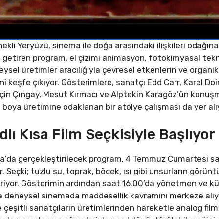
kli Yeryüzü, sinema ile doğa arasındaki ilişkileri odağına al
aya getiren program, el çizimi animasyon, fotokimyasal tek
sel üretimler aracılığıyla çevresel etkenlerin ve organi
ini keşfe çıkıyor. Gösterimlere, sanatçı Edd Carr, Karel 
rçin Çıngay, Mesut Kırmacı ve Alptekin Karagöz’ün konuşm
l boya üretimine odaklanan bir atölye çalışması da yer alı
dlı Kısa Film Seçkisiyle Başlıyor
a’da gerçekleştirilecek program, 4 Temmuz Cumartesi saa
yor. Seçki; tuzlu su, toprak, böcek, ısı gibi unsurların g
 içeriyor. Gösterimin ardından saat 16.00’da yönetmen ve 
e deneysel sinemada maddesellik kavramını merkeze alıy
çeşitli sanatçıların üretimlerinden hareketle analog film