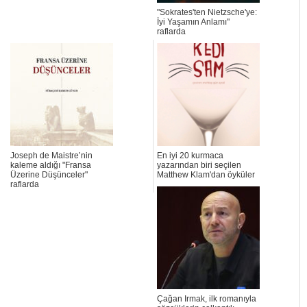
"Sokrates'ten Nietzsche'ye:
İyi Yaşamın Anlamı"
raflarda
Joseph de Maistre’nin
En iyi 20 kurmaca
kaleme aldığı "Fransa
yazarından biri seçilen
Üzerine Düşünceler"
Matthew Klam'dan öyküler
raflarda
Çağan Irmak, ilk romanıyla