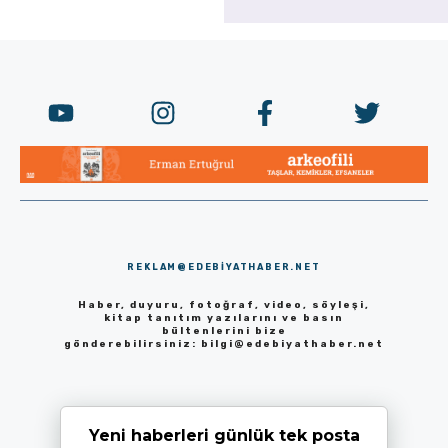
REKLAM@EDEBIYATHABER.NET
Haber, duyuru, fotoğraf, video, söyleşi,
kitap tanıtım yazılarını ve basın
bültenlerini bize
gönderebilirsiniz:
bilgi@edebiyathaber.net
Yeni haberleri günlük tek posta