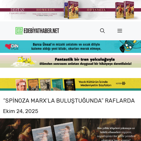
İçeriğe
atla
Menü
“SPINOZA MARX’LA BULUŞTUĞUNDA” RAFLARDA
Ekim 24, 2025