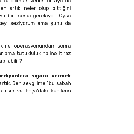
tta bilimsel veriler ortaya da
en artık neler olup bittiğini
rı bir mesai gerekiyor. Oysa
 şeyi seziyorum ama şunu da
 çökme operasyonundan sonra
r ama tutukluluk haline itiraz
pılabilir?
ardiyanlara sigara vermek
artık. Ben sevgilime “bu sabah
kalsın ve Foça’daki kedilerin