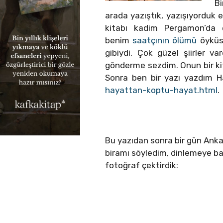
Bi
arada yazıştık, yazışıyorduk 
kitabı kadim Pergamon’da 
benim
saatçının ölümü
öyküsü
gibiydi. Çok güzel şiirler v
gönderme sezdim. Onun bir kit
Sonra ben bir yazı yazdım Ha
hayattan-koptu-hayat.html
.
Bu yazıdan sonra bir gün Ankar
biramı söyledim, dinlemeye baş
fotoğraf çektirdik: