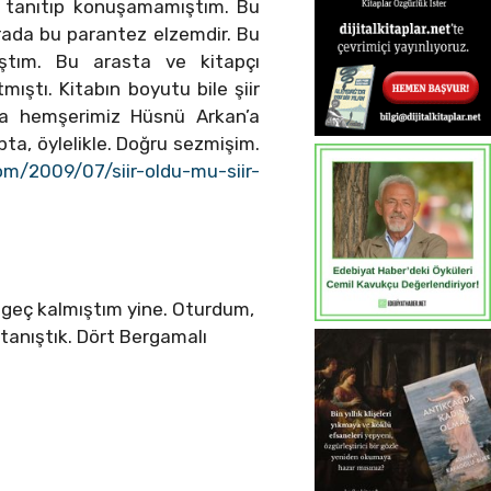
i tanıtıp konuşamamıştım. Bu
urada bu parantez elzemdir. Bu
ştım. Bu arasta ve kitapçı
ıştı. Kitabın boyutu bile şiir
aşka hemşerimiz Hüsnü Arkan’a
ta, öylelikle. Doğru sezmişim.
om/2009/07/siir-oldu-mu-siir-
n geç kalmıştım yine. Oturdum,
 tanıştık. Dört Bergamalı