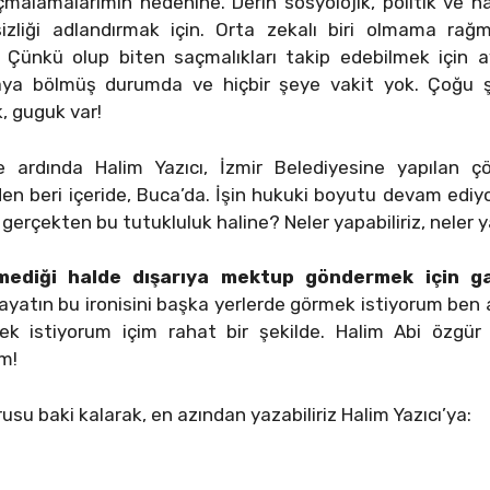
alamalarımın nedenine. Derin sosyolojik, politik ve ha
sizliği adlandırmak için. Orta zekalı biri olmama rağm
ünkü olup biten saçmalıkları takip edebilmek için ay
aya bölmüş durumda ve hiçbir şeye vakit yok. Çoğu
, guguk var!
e ardında Halim Yazıcı, İzmir Belediyesine yapılan
en beri içeride, Buca’da. İşin hukuki boyutu devam ediyo
gerçekten bu tutukluluk haline? Neler yapabiliriz, neler ya
çmediği halde dışarıya mektup göndermek için g
yatın bu ironisini başka yerlerde görmek istiyorum ben 
ek istiyorum içim rahat bir şekilde. Halim Abi özgür 
um!
orusu baki kalarak, en azından yazabiliriz Halim Yazıcı’ya: