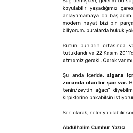
Suç demişken, gelelim bu saçm
koyulabilir yaşadığımız çare
anlayamamaya da başladım. Ç
modern hayat bizi bin parç
biliyorum: buralarda hukuk yok
Bütün bunların ortasında v
tutuklandı ve 22 Kasım 2011’d
etmemiz gerekli. Gerek var mı 
Şu anda içeride,
sigara i
zorunda olan bir şair var.
Ha
tenin/zeytin ağacı” diyebilm
kirpiklerine bakabilsin istiyor
Son olarak, neler yapılabilir s
Abdülhalim Cumhur Yazıcı