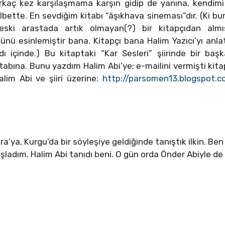
rkaç kez karşılaşmama karşın gidip de yanına, kendim
elbette. En sevdiğim kitabı “âşıkhava sineması”dır. (Ki b
eski arastada artık olmayan(?) bir kitapçıdan almı
nü esinlemiştir bana. Kitapçı bana Halim Yazıcı’yı anlatm
ardı içinde.) Bu kitaptaki “Kar Sesleri” şiirinde bir b
abına. Bunu yazdım Halim Abi’ye; e-mailini vermişti kitap
lim Abi ve şiiri üzerine:
http://parsomen13.blogspot.c
a’ya, Kurgu’da bir söyleşiye geldiğinde tanıştık ilkin. Be
ladım. Halim Abi tanıdı beni. O gün orda Önder Abiyle de