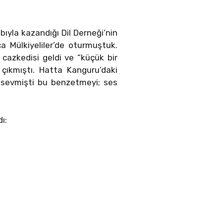
abıyla kazandığı Dil Derneği’nin
a Mülkiyeliler’de oturmuştuk.
cazkedisi geldi ve “küçük bir
 çıkmıştı. Hatta Kanguru’daki
k sevmişti bu benzetmeyi; ses
ı: