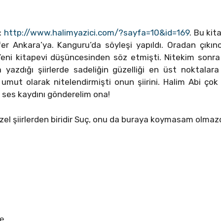
ı:
http://www.halimyazici.com/?sayfa=10&id=169
. Bu kit
r Ankara’ya. Kanguru’da söyleşi yapıldı. Oradan çıkınc
Yeni kitapevi düşüncesinden söz etmişti. Nitekim sonra 
 yazdığı şiirlerde sadeliğin güzelliği en üst noktalara
 umut olarak nitelendirmişti onun şiirini. Halim Abi ço
 ses kaydını gönderelim ona!
el şiirlerden biridir Suç, onu da buraya koymasam olmazd
se