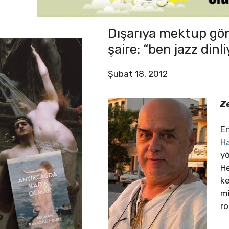
Dışarıya mektup gön
şaire: “ben jazz di
Şubat 18, 2012
Ze
En
Ha
yö
He
k
mi
ro