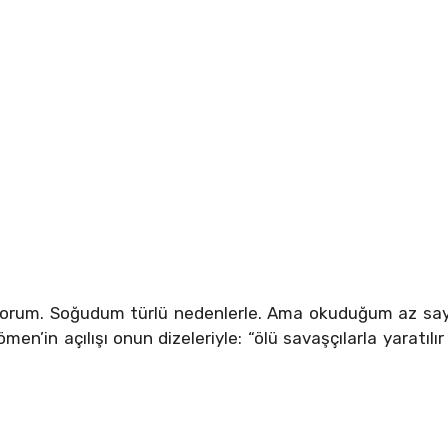
yorum. Soğudum türlü nedenlerle. Ama okuduğum az sayıd
n’in açılışı onun dizeleriyle: “ölü savaşçılarla yaratıl