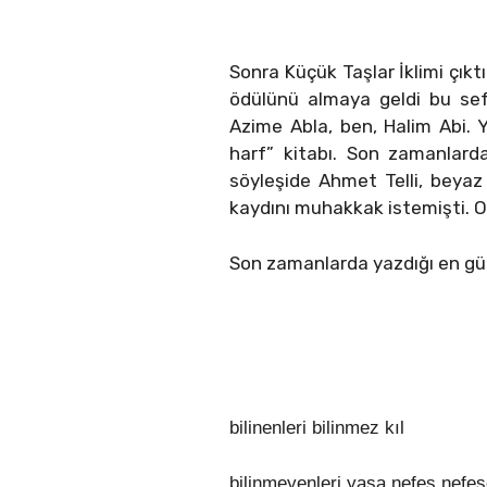
Sonra Küçük Taşlar İklimi çıkt
ödülünü almaya geldi bu sefe
Azime Abla, ben, Halim Abi. 
harf” kitabı. Son zamanlarda
söyleşide Ahmet Telli, beyaz
kaydını muhakkak istemişti. O
Son zamanlarda yazdığı en güz
bilinenleri bilinmez kıl
bilinmeyenleri yaşa nefes nefe