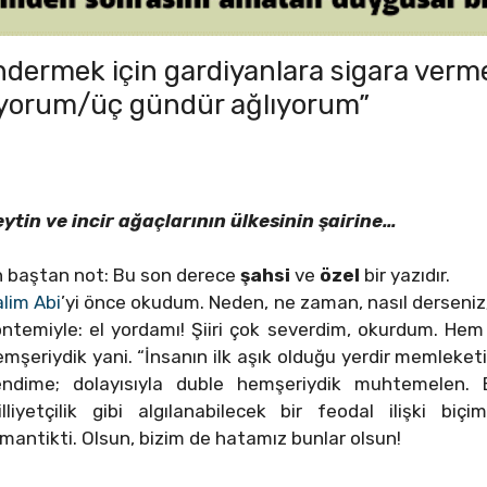
dermek için gardiyanlara sigara verm
nliyorum/üç gündür ağlıyorum”
ytin ve incir ağaçlarının ülkesinin şairine…
 baştan not: Bu son derece
şahsi
ve
özel
bir yazıdır.
lim Abi
’yi önce okudum. Neden, ne zaman, nasıl derseniz;
ntemiyle: el yordamı! Şiiri çok severdim, okurdum. He
mşeriydik yani. “İnsanın ilk aşık olduğu yerdir memleke
endime; dolayısıyla duble hemşeriydik muhtemelen. Bu
lliyetçilik gibi algılanabilecek bir feodal ilişki biçim
mantikti. Olsun, bizim de hatamız bunlar olsun!