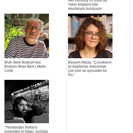
Akif Kurtuluş 20 Eylül’de
Yakın Kitabevi’nde
okurlarıyla buluşuyor
İlhan Berk Bodrum’dur,
Berçem Akbaş: “Çocukların
Bodrum İlhan Berk | Metin
iyi kalplerine dokunmak
Celâl
çok özel ve ayrıcalıklı bir
his.”
"Yeraltından Notlar'a
insanlığın el kitabı, sözlüğü