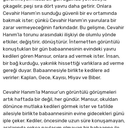
çıkagelir, peşi sıra dört yavru daha getirir. Onlara
Cevahir Hanım’ın sunduğu güvenli bir ev ortamında
bakmak ister; çünkü Cevahir Hanım’ın yavrulara bir
zarar vermeyeceğinin farkındadır. Bu gelişme, Cevahir
Hanım’la torunu arasındaki ilişkiyi de olumlu yönde
etkiler, değiştirir, dönüştürür. İnternetten görüntülü
konuştukları bir gün babaannesinin evindeki yavru
kedileri gören Mansur, onlara ad vermek ister. İnsan,
bir bağ kurduğu, yakınlık hissettiği varlıklara ad verme
gereği duyar. Babaannesiyle birlikte kedilere ad
verirler: Kaplan, Gece, Kayısı, Miyav ve Biber.
Cevahir Hanım’la Mansur’un görüntülü görüşmeleri
artık haftada bir değil, her gündür. Mansur, okuldan
dönünce mutlaka kedileri görmek ister ve tatilde
ailesiyle birlikte babaannesinin evine gidecekleri günü
iple çeker. Kediler, öncesinde uzun süre konuşamayan,
aralarında çokça paylaşım olmayan bir babaanne ile