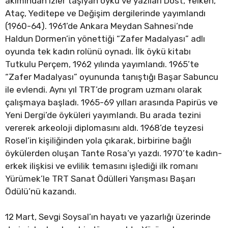
akımından izler taşıyan öykü ve yazıları Dost, Yelken,
Ataç, Yeditepe ve Değişim dergilerinde yayımlandı
(1960-64). 1961’de Ankara Meydan Sahnesi’nde
Haldun Dormen’in yönettiği “Zafer Madalyası” adlı
oyunda tek kadın rolünü oynadı. İlk öykü kitabı
Tutkulu Perçem, 1962 yılında yayımlandı. 1965’te
“Zafer Madalyası” oyununda tanıştığı Başar Sabuncu
ile evlendi. Aynı yıl TRT’de program uzmanı olarak
çalışmaya başladı. 1965-69 yılları arasında Papirüs ve
Yeni Dergi’de öyküleri yayımlandı. Bu arada tezini
vererek arkeoloji diplomasını aldı. 1968’de teyzesi
Rosel’in kişiliğinden yola çıkarak, birbirine bağlı
öykülerden oluşan Tante Rosa’yı yazdı. 1970’te kadın-
erkek ilişkisi ve evlilik temasını işlediği ilk romanı
Yürümek’le TRT Sanat Ödülleri Yarışması Başarı
Ödülü’nü kazandı.
12 Mart, Sevgi Soysal’ın hayatı ve yazarlığı üzerinde