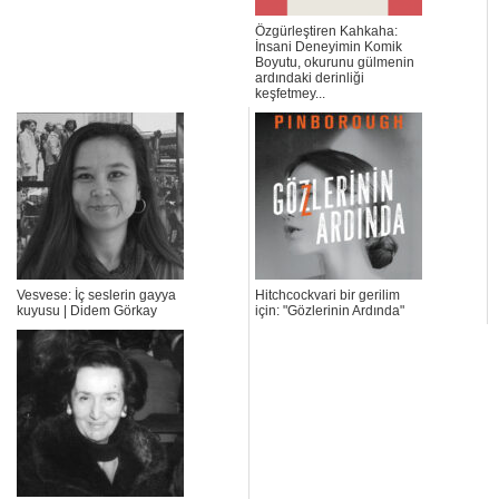
Özgürleştiren Kahkaha:
İnsani Deneyimin Komik
Boyutu, okurunu gülmenin
ardındaki derinliği
keşfetmey...
Vesvese: İç seslerin gayya
Hitchcockvari bir gerilim
kuyusu | Didem Görkay
için: "Gözlerinin Ardında"