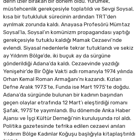
derin izler bırakan bir dönem oldu. Yürümek,
müstehcenlik gerekçesiyle toplatıldı ve Sevgi Soysal,
kısa bir tutukluluk sürecinin ardından TRT’den
ayrılmak zorunda kaldı. Anayasa Profesörü Mümtaz
Soysal’la, Soysal’ın komünizm propagandası yaptığı
gerekçesiyle tutuklu kaldığı Mamak Cezaevi’nde
evlendi. Siyasal nedenlerle tekrar tutuklandı ve sekiz
ay Yıldırım Bölge’de, iki buçuk ay da sürgüne
gönderildiği Adana’da kaldı. Cezaevinde yazdığı
Yenişehir’de Bir Öğle Vakti adlı romanıyla 1974 yılında
Orhan Kemal Roman Armağanı’nı kazandı. Kızları
Defne Aralık 1973’te, Funda ise Mart 1975’te doğdu.
Adana’da sürgünde bulunan bir kadının başından
geçen olaylar etrafında 12 Mart’ı eleştirdiği romanı
Şafak, 1975’te yayımlandı. Bu dönemde Anka Haber
Ajansı ve İşçi Kültür Derneği’nin kuruluşunda rol aldı.
Politika gazetesinde tefrika edilen cezaevi anıları
Yıldırım Bölge Kadınlar Koğuşu başlığıyla kitaplaştırıldı