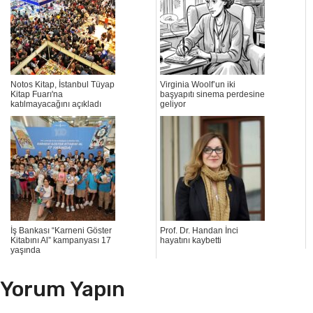
Notos Kitap, İstanbul Tüyap
Virginia Woolf’un iki
Kitap Fuarı'na
başyapıtı sinema perdesine
katılmayacağını açıkladı
geliyor
İş Bankası “Karneni Göster
Prof. Dr. Handan İnci
Kitabını Al” kampanyası 17
hayatını kaybetti
yaşında
Yorum Yapın