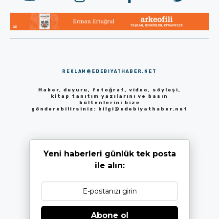
REKLAM@EDEBIYATHABER.NET
Haber, duyuru, fotoğraf, video, söyleşi,
kitap tanıtım yazılarını ve basın
bültenlerini bize
gönderebilirsiniz:
bilgi@edebiyathaber.net
Yeni haberleri günlük tek posta
ile alın:
Abone ol