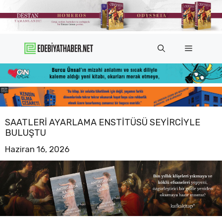
İçeriğe
atla
Menü
SAATLERI AYARLAMA ENSTITÜSÜ SEYIRCIYLE
BULUŞTU
Haziran 16, 2026