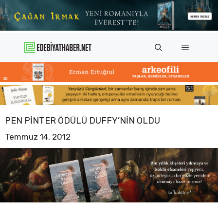
İçeriğe
atla
Menü
PEN PINTER ÖDÜLÜ DUFFY’NIN OLDU
Temmuz 14, 2012