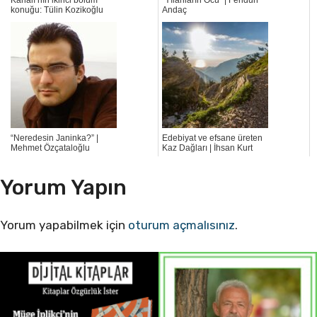
Kanalı’nın ikinci bölüm
“Yılanların Öcü” | Feridun
konuğu: Tülin Kozikoğlu
Andaç
“Neredesin Janinka?” |
Edebiyat ve efsane üreten
Mehmet Özçataloğlu
Kaz Dağları | İhsan Kurt
Yorum Yapın
Yorum yapabilmek için
oturum açmalısınız
.