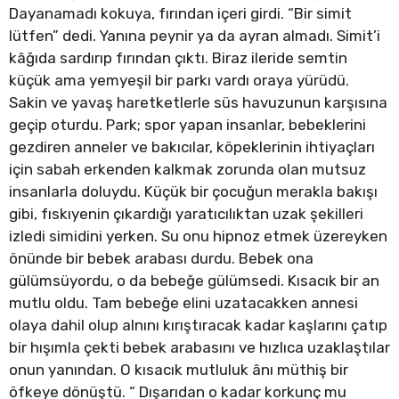
Dayanamadı kokuya, fırından içeri girdi. “Bir simit
lütfen” dedi. Yanına peynir ya da ayran almadı. Simit’i
kâğıda sardırıp fırından çıktı. Biraz ileride semtin
küçük ama yemyeşil bir parkı vardı oraya yürüdü.
Sakin ve yavaş haretketlerle süs havuzunun karşısına
geçip oturdu. Park; spor yapan insanlar, bebeklerini
gezdiren anneler ve bakıcılar, köpeklerinin ihtiyaçları
için sabah erkenden kalkmak zorunda olan mutsuz
insanlarla doluydu. Küçük bir çocuğun merakla bakışı
gibi, fıskıyenin çıkardığı yaratıcılıktan uzak şekilleri
izledi simidini yerken. Su onu hipnoz etmek üzereyken
önünde bir bebek arabası durdu. Bebek ona
gülümsüyordu, o da bebeğe gülümsedi. Kısacık bir an
mutlu oldu. Tam bebeğe elini uzatacakken annesi
olaya dahil olup alnını kırıştıracak kadar kaşlarını çatıp
bir hışımla çekti bebek arabasını ve hızlıca uzaklaştılar
onun yanından. O kısacık mutluluk ânı müthiş bir
öfkeye dönüştü. “ Dışarıdan o kadar korkunç mu