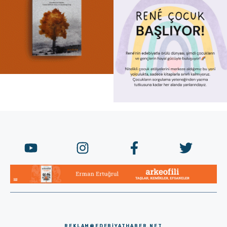
REKLAM@EDEBIYATHABER.NET