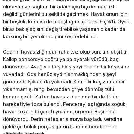
olmayan ve sağlam bir adam için hiç de mantıklı
değildi günlerini bu şekilde geçirmek. Hayat onun için
bir boşluk, kendisi de o boşluğun içindeki hiçlikti. Oysa,
biraz bakış açısını değiştirebilse yaşamın o kadar da
korkunç bir yer olmadığını keşfedebilirdi.
Odanın havasızlığından rahatsız olup suratını ekşitti.
Kalkıp pencereye doğru yalpalayarak yürüdü, başı
dönüyordu. Ayağıyla boş bir şişeyi odanın bir köşesine
yuvarladı. Oda henüz aydınlanmadığından şişeyi
göremedi. Işıkları da yakmadı. Kim bilir kaç zamandır
yıkanmamış, rengi beyazdan griye dönmüş tülü
kenara çekti. Zaten havasız olan oda bir de tülün
hareketiyle toza bulandı. Pencereyi açtığında soğuk
hava tokat gibi çarptı yüzüne, ürperdi. Başı hâlâ
dönüyordu. Derin nefesler almaya başladı. Kendine
geldikçe bölük pörçük görüntüler de beraberinde
zihninde canlandı.