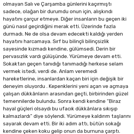
olmayan Salı ve Çarşamba günlerini kaçırmıştı
sadece, olağan bir durumdu onun için, alışkındı
hayatını çarçur etmeye. Diğer insanların bu geçen iki
günü nasıl geçirdiğini merak etti. Üzerinde fazla
durmadı. Ne de olsa devam edecekti kaldığı yerden
hayatını harcamaya. Sırf bu bilinçli bilinçsizlik
sayesinde kızmadı kendine, gülümsedi. Derin bir
pervasızlık vardı gülüşünde. Yürümeye devam etti.
Sokaktan geçen tanıdığı tanımadığı herkese selam
vermek istedi, verdi de. Anlam veremedi
hareketlerine, insanlardan kaçan biri için değişik bir
deneyim oluyordu . Kepenklerini yeni açan ve açmaya
çalışan dükkânların arasından geçti, birbirinden güzel
temennilerde bulundu. Sonra kendi kendine “Biraz
hayal güçleri olsaydı bu ufacık dükkânlara sıkışıp
kalmazlardı” diye söylendi. Yürümeye kaldırım taşlarını
sayarak devam etti. Bir iki adım attı, bütün sokağı
kendine çeken koku gelip onun da burnuna çarptı.