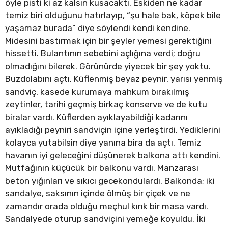
öyle pisti ki az kalsın kusacaktı. Eskiden ne kadar
temiz biri olduğunu hatırlayıp, “şu hale bak, köpek bile
yaşamaz burada” diye söylendi kendi kendine.
Midesini bastırmak için bir şeyler yemesi gerektiğini
hissetti. Bulantının sebebini açlığına verdi; doğru
olmadığını bilerek. Görünürde yiyecek bir şey yoktu.
Buzdolabını açtı. Küflenmiş beyaz peynir, yarısı yenmiş
sandviç, kasede kurumaya mahkum bırakılmış
zeytinler, tarihi geçmiş birkaç konserve ve de kutu
biralar vardı. Küflerden ayıklayabildiği kadarını
ayıkladığı peyniri sandviçin içine yerleştirdi. Yediklerini
kolayca yutabilsin diye yanına bira da açtı. Temiz
havanın iyi geleceğini düşünerek balkona attı kendini.
Mutfağının küçücük bir balkonu vardı. Manzarası
beton yığınları ve sıkıcı gecekondulardı. Balkonda; iki
sandalye, saksının içinde ölmüş bir çiçek ve ne
zamandır orada olduğu meçhul kırık bir masa vardı.
Sandalyede oturup sandviçini yemeğe koyuldu. İki