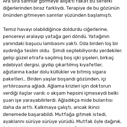
Ara sıra sanrılar görmeye alışıktı fakat bu seferki
diğerlerinden biraz farklıydı. Terapiye de bu gözünün
önünden gitmeyen sanrılar yüzünden başlamıştı.
Temiz havayı olabildiğince doldurdu ciğerlerine,
pencereyi aralayıp yatağa geri döndü. Yatağının
yanındaki başucu lambasını yaktı. Oda birden loş bir
aydınlığa teslim oldu. Şimdi seçilebiliyordu yerdekiler;
gelişi güzel etrafa saçılmış boş içki şişeleri, birkaç
edebiyat dergisi, giyilip çıkartılmış kıyafetler,
ağızlarına kadar dolu küllükler ve bitmiş sigara
paketleri… Birden yaşlar boşandı gözünden, içi
yırtılırcasına ağladı. Ağlama krizleri için doktorun
verdiği ilaçlar vardı; o akşam hepsini içmeseydi belki
şuan işe yarayabilirlerdi. Ağladıkça mide bulantısı
daha da arttı. Kalkmaya çalıştı, ancak ikinci
denemede başarabildi. Mutfağa gitmek istedi,
ayaklarını sürüye sürüye yürüdü. Mutfak öyle dağınık,