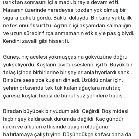
ısırıktan sonrasını içi almadı, birayla devam etti.
Masanın üzerinde neredeyse tozdan yok olmuş bir
sigara paketi gördü. Baktı, doluydu. Bir tane yaktı, ilk
nefes onu öksürttü. Ağzının içi akşamdan kalmalığın
ve uzun süredir fırçalanmamanın etkisiyle pas gibiydi.
Kendini zavallı gibi hissetti.
Güneş, hiç acelesi yokmuşçasına gökyüzüne doğru
yükseliyordu. Kuşların cıvıltılı seslerini işitti. Büyük bir
telaş içinde birbirlerine bir şeyler anlatıyorlardı sanki.
Bir süre sessizce kuşları dinledi. Üzüldü onlar için,
şehrin ortasında tek tük kalan ağaçlara muhtaç
çaresiz kuşlar, hepsi de bu ruhsuz şehirlere hapis…
Biradan büyücek bir yudum aldı. Geğirdi. Boş midesi
hiçbir şey kaldıracak durumda değildi. Kaç gündür
ilacın ve alkolün etkisinde baygın olduğunu
hatırlamaya çalıştı yine. Düşündükçe kafası daha da