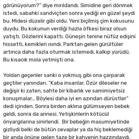
görünüyorum?” diye mırıldandı. Simidine geri dönmek
istedi, sabahki sandviçten sonra yediği en güzel şeydi
bu. Midesi düzelir gibi oldu. Yeni biçilmiş çim kokusunu
duydu. Bu kokunun verdiği hazla öfkesi biraz olsun
yatıştı. Gözlerini kapattı. Güneşin tenine nüfûz edişini
hissetti, kemikleri ısındı. Parktan gelen gürültüler
artınca daha fazla oturmak istemedi, kalkıp yürüdü.
Bu kısacık mola yetmişti ona.
Yoldan geçenler sanki o yokmuş gibi ona çarparak
geçtiler yanından. “Kaba insanlar. Özür dileseler ne
değişir ki zaten, sahte bir kibarlık ve samimiyetsiz
konuşmalar… Böylesi daha iyi en azından dürüstler”
dedi içinden. Sonra birden aklına gülümseyen bebek
geldi, sonra da annesi. Yetişkinlerin kötücül
önyargılarına sinirlendi. Bir bebeğin masumiyetinde
gizliydi belki de bütün cevaplar ya da hiç beklemediği
bir anda önüne gelen taze bir kahvenin hazzındaydı.