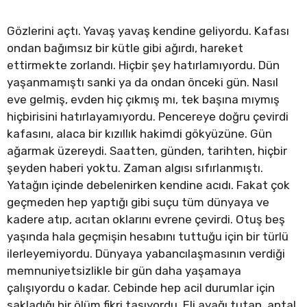
Gözlerini açtı. Yavaş yavaş kendine geliyordu. Kafası
ondan bağımsız bir kütle gibi ağırdı, hareket
ettirmekte zorlandı. Hiçbir şey hatırlamıyordu. Dün
yaşanmamıştı sanki ya da ondan önceki gün. Nasıl
eve gelmiş, evden hiç çıkmış mı, tek başına mıymış
hiçbirisini hatırlayamıyordu. Pencereye doğru çevirdi
kafasını, alaca bir kızıllık hakimdi gökyüzüne. Gün
ağarmak üzereydi. Saatten, günden, tarihten, hiçbir
şeyden haberi yoktu. Zaman algısı sıfırlanmıştı.
Yatağın içinde debelenirken kendine acıdı. Fakat çok
geçmeden hep yaptığı gibi suçu tüm dünyaya ve
kadere atıp, acıtan oklarını evrene çevirdi. Otuş beş
yaşında hala geçmişin hesabını tuttuğu için bir türlü
ilerleyemiyordu. Dünyaya yabancılaşmasının verdiği
memnuniyetsizlikle bir gün daha yaşamaya
çalışıyordu o kadar. Cebinde hep acil durumlar için
sakladığı bir ölüm fikri taşıyordu. Eli ayağı tutan, aptal