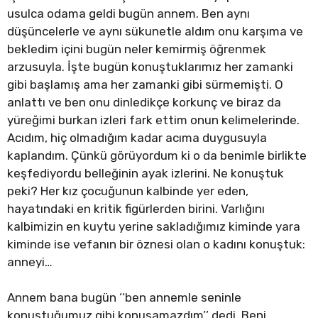
usulca odama geldi bugün annem. Ben aynı
düşüncelerle ve aynı sükunetle aldım onu karşıma ve
bekledim içini bugün neler kemirmiş öğrenmek
arzusuyla. İşte bugün konuştuklarımız her zamanki
gibi başlamış ama her zamanki gibi sürmemişti. O
anlattı ve ben onu dinledikçe korkunç ve biraz da
yüreğimi burkan izleri fark ettim onun kelimelerinde.
Acıdım, hiç olmadığım kadar acıma duygusuyla
kaplandım. Çünkü görüyordum ki o da benimle birlikte
keşfediyordu belleğinin ayak izlerini. Ne konuştuk
peki? Her kız çocuğunun kalbinde yer eden,
hayatındaki en kritik figürlerden birini. Varlığını
kalbimizin en kuytu yerine sakladığımız kiminde yara
kiminde ise vefanın bir öznesi olan o kadını konuştuk:
anneyi…
Annem bana bugün ‘‘ben annemle seninle
konuştuğumuz gibi konuşamazdım’’ dedi. Beni