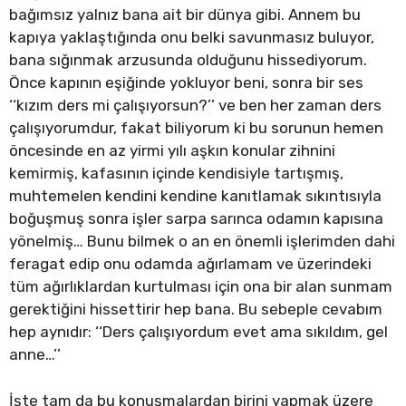
bağımsız yalnız bana ait bir dünya gibi. Annem bu
kapıya yaklaştığında onu belki savunmasız buluyor,
bana sığınmak arzusunda olduğunu hissediyorum.
Önce kapının eşiğinde yokluyor beni, sonra bir ses
‘‘kızım ders mi çalışıyorsun?’’ ve ben her zaman ders
çalışıyorumdur, fakat biliyorum ki bu sorunun hemen
öncesinde en az yirmi yılı aşkın konular zihnini
kemirmiş, kafasının içinde kendisiyle tartışmış,
muhtemelen kendini kendine kanıtlamak sıkıntısıyla
boğuşmuş sonra işler sarpa sarınca odamın kapısına
yönelmiş… Bunu bilmek o an en önemli işlerimden dahi
feragat edip onu odamda ağırlamam ve üzerindeki
tüm ağırlıklardan kurtulması için ona bir alan sunmam
gerektiğini hissettirir hep bana. Bu sebeple cevabım
hep aynıdır: ‘‘Ders çalışıyordum evet ama sıkıldım, gel
anne…’’
İşte tam da bu konuşmalardan birini yapmak üzere