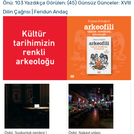
Önü: 103 Yazdıkça Görülen: (45) Günsüz Günceler: XVIII
Dilin Çağrısı | Feridun Andaç
Öykü: Suskunluk perdesi |
Öykü: Nakavt ustası