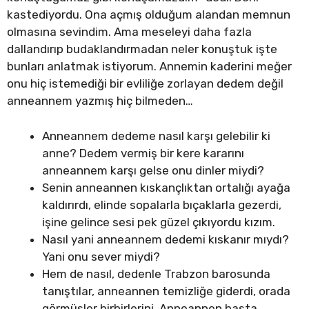
kastediyordu. Ona açmış olduğum alandan memnun
olmasına sevindim. Ama meseleyi daha fazla
dallandırıp budaklandırmadan neler konuştuk işte
bunları anlatmak istiyorum. Annemin kaderini meğer
onu hiç istemediği bir evliliğe zorlayan dedem değil
anneannem yazmış hiç bilmeden…
Anneannem dedeme nasıl karşı gelebilir ki
anne? Dedem vermiş bir kere kararını
anneannem karşı gelse onu dinler miydi?
Senin anneannen kıskançlıktan ortalığı ayağa
kaldırırdı, elinde sopalarla bıçaklarla gezerdi,
işine gelince sesi pek güzel çıkıyordu kızım.
Nasıl yani anneannem dedemi kıskanır mıydı?
Yani onu sever miydi?
Hem de nasıl, dedenle Trabzon barosunda
tanıştılar, anneannen temizliğe giderdi, orada
görmüşler birbirlerini. Anneannen başta