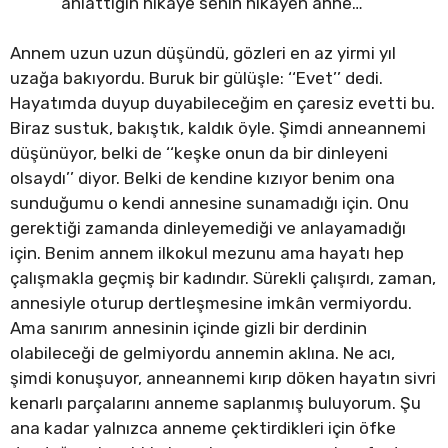
anlattığın hikâye senin hikâyen anne…
Annem uzun uzun düşündü, gözleri en az yirmi yıl
uzağa bakıyordu. Buruk bir gülüşle: ‘‘Evet’’ dedi.
Hayatımda duyup duyabileceğim en çaresiz evetti bu.
Biraz sustuk, bakıştık, kaldık öyle. Şimdi anneannemi
düşünüyor, belki de ‘‘keşke onun da bir dinleyeni
olsaydı’’ diyor. Belki de kendine kızıyor benim ona
sunduğumu o kendi annesine sunamadığı için. Onu
gerektiği zamanda dinleyemediği ve anlayamadığı
için. Benim annem ilkokul mezunu ama hayatı hep
çalışmakla geçmiş bir kadındır. Sürekli çalışırdı, zaman,
annesiyle oturup dertleşmesine imkân vermiyordu.
Ama sanırım annesinin içinde gizli bir derdinin
olabileceği de gelmiyordu annemin aklına. Ne acı,
şimdi konuşuyor, anneannemi kırıp döken hayatın sivri
kenarlı parçalarını anneme saplanmış buluyorum. Şu
ana kadar yalnızca anneme çektirdikleri için öfke