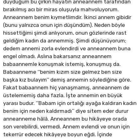
duyduğum bu çirkin hayatın anneannem tarafından
bırakılmış acı bir miras oluşuyla mahvoluyorum.
Anneannem benim kıymetlimdir. İkinci annem gibidir
(bunu yalnızca onun için düşündüm). Neden böyle
hissettiğimi şimdi anlıyorum, onun gözlerinde rast
geldiğim kadın da annemmiş. Şimdi düşünüyorum;
dedem annemi zorla evlendirdi ve anneannem buna
engel olmadı. Aslına bakarsanız anneannem
babaannemle konuşmak istemiş, konuşmuş da.
Babaanneme ‘‘benim kızım size gelmez ben size
başka kız bulayım’’ demiş annemin söylediğine göre.
Fakat babaannem hiç yanaşmamış, anneannem de
üstelememiş daha fazla. İşte annemin en büyük
yarası budur. ‘‘Babam için ortalığı ayağa kaldıran kadın
benim için neden kaldırmadı’’ diye sitem eder durur
anneanneme hâlâ. Anneannem bu hikâyeye orada
son verebilirdi, vermedi. Annem evlendi ve onun için
tekerrür edecek hikâyeye boyun eğdi. İçinde