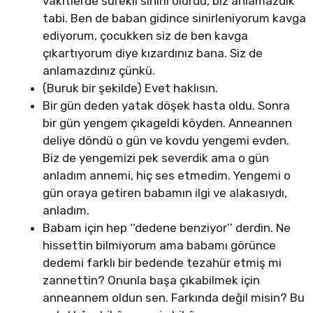
vakitlerde sürekli sinirli olurdu, biz anlamazdık
tabi. Ben de baban gidince sinirleniyorum kavga
ediyorum, çocukken siz de ben kavga
çıkartıyorum diye kızardınız bana. Siz de
anlamazdınız çünkü.
(Buruk bir şekilde) Evet haklısın.
Bir gün deden yatak döşek hasta oldu. Sonra
bir gün yengem çıkageldi köyden. Anneannen
deliye döndü o gün ve kovdu yengemi evden.
Biz de yengemizi pek severdik ama o gün
anladım annemi, hiç ses etmedim. Yengemi o
gün oraya getiren babamın ilgi ve alakasıydı,
anladım.
Babam için hep ‘‘dedene benziyor’’ derdin. Ne
hissettin bilmiyorum ama babamı görünce
dedemi farklı bir bedende tezahür etmiş mi
zannettin? Onunla başa çıkabilmek için
anneannem oldun sen. Farkında değil misin? Bu