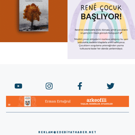
REKLAM@EDEBIYATHABER.NET