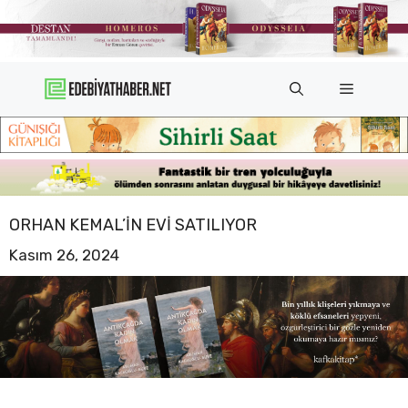
İçeriğe
atla
Menü
ORHAN KEMAL’IN EVI SATILIYOR
Kasım 26, 2024