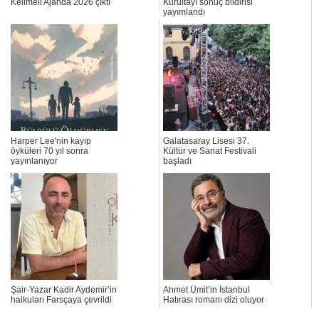
Kelimeli Ajanda 2026 çıktı
Kurultayı sonuç bildirisi
yayımlandı
Harper Lee'nin kayıp
Galatasaray Lisesi 37.
öyküleri 70 yıl sonra
Kültür ve Sanat Festivali
yayınlanıyor
başladı
Şair-Yazar Kadir Aydemir’in
Ahmet Ümit’in İstanbul
haikuları Farsçaya çevrildi
Hatırası romanı dizi oluyor