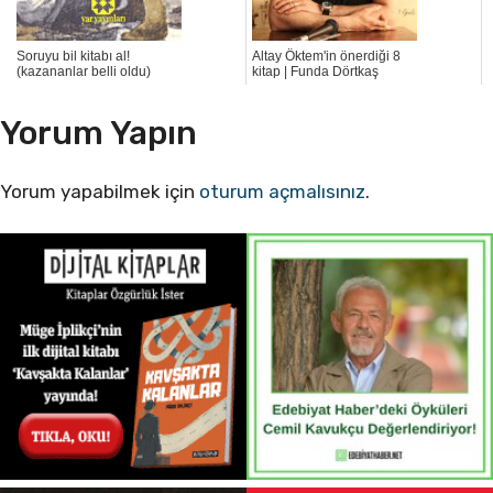
Soruyu bil kitabı al!
Altay Öktem'in önerdiği 8
(kazananlar belli oldu)
kitap | Funda Dörtkaş
Yorum Yapın
Yorum yapabilmek için
oturum açmalısınız
.