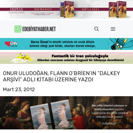
İçeriğe
atla
Menü
ONUR ULUDOĞAN, FLANN O’BRIEN’IN “DALKEY
ARŞIVI” ADLI KITABI ÜZERINE YAZDI
Mart 23, 2012