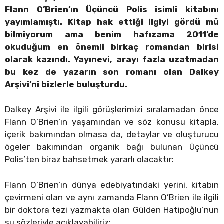
Flann O’Brien’ın Üçüncü Polis isimli kitabını
yayımlamıştı. Kitap hak ettiği ilgiyi gördü mü
bilmiyorum ama benim hafızama 2011’de
okuduğum en önemli birkaç romandan birisi
olarak kazındı. Yayınevi, arayı fazla uzatmadan
bu kez de yazarın son romanı olan Dalkey
Arşivi’ni bizlerle buluşturdu.
Dalkey Arşivi ile ilgili görüşlerimizi sıralamadan önce
Flann O’Brien’ın yaşamından ve söz konusu kitapla,
içerik bakımından olmasa da, detaylar ve oluşturucu
ögeler bakımından organik bağı bulunan Üçüncü
Polis’ten biraz bahsetmek yararlı olacaktır:
Flann O’Brien’ın dünya edebiyatındaki yerini, kitabın
çevirmeni olan ve aynı zamanda Flann O’Brien ile ilgili
bir doktora tezi yazmakta olan Gülden Hatipoğlu’nun
şu sözleriyle açıklayabiliriz: