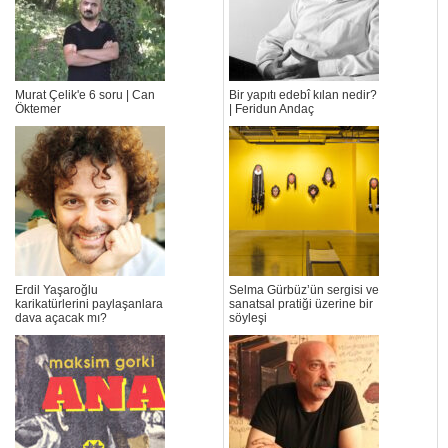
Murat Çelik'e 6 soru | Can
Bir yapıtı edebî kılan nedir?
Öktemer
| Feridun Andaç
Erdil Yaşaroğlu
Selma Gürbüz’ün sergisi ve
karikatürlerini paylaşanlara
sanatsal pratiği üzerine bir
dava açacak mı?
söyleşi