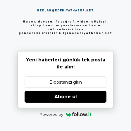
REKLAM@EDEBIYATHABER.NET
Haber, duyuru, fotoğraf, video, söyleşi,
kitap tanıtım yazılarını ve basın
bültenlerini bize
gönderebilirsiniz:
bilgi@edebiyathaber.net
Yeni haberleri günlük tek posta
ile alın:
Abone ol
Powered by