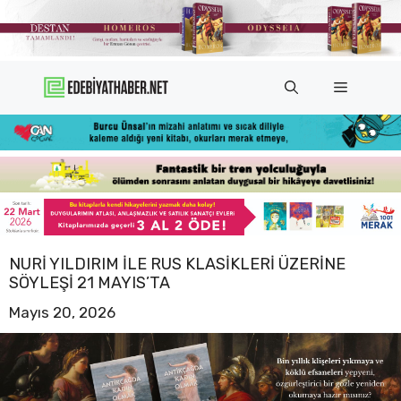
İçeriğe
atla
Menü
NURI YILDIRIM ILE RUS KLASIKLERI ÜZERINE
SÖYLEŞI 21 MAYIS’TA
Mayıs 20, 2026