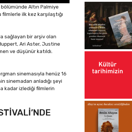
ni bölümünde Altın Palmiye
ilmlerle ilk kez karşılaştığı
ra sağlayan bir arşiv olan
Huppert, Ari Aster, Justine
men ve düşünür katıldı.
 Bergman sinemasıyla henüz 16
min sinemadan anladığı şeyi
 kadar izlediği filmlerin
STİVALİ’NDE