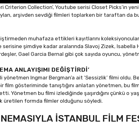
 Criterion Collection’, Youtube serisi Closet Picks’in ye
an, arşivden sevdiği filmleri toplarken bir taraftan da bu f
 değiştirmeden muhafaza ettikleri kayıtlarını koleksiyoncula
e serisine şimdiye kadar aralarında Slavoj Zizek, Isabella 
rdeşler, Gael Garcia Bernal gibi çok sayıda oyuncu, yönet
EMA ANLAYIŞIMI DEĞİŞTİRDİ’
eçli yönetmen Ingmar Bergman’a ait ‘Sessizlik’ filmi oldu.
r film gösteriminde tanıştığını anlatan yönetmen, bu fil
ti. Yönetmen bu filmi izlediğinde şaşırdığını çünkü o yaşa
k üretilen formda filmler olduğunu söyledi.
İNEMASIYLA İSTANBUL FİLM FE