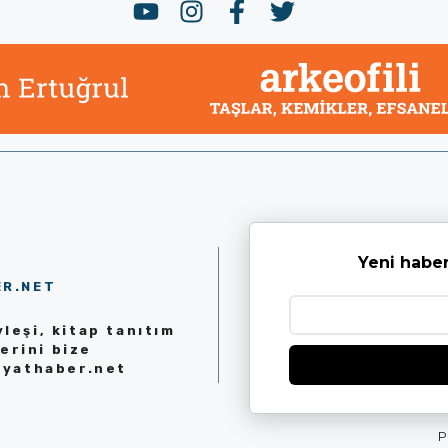
Yeni haber
ER.NET
leşi, kitap tanıtım
erini bize
iyathaber.net
P