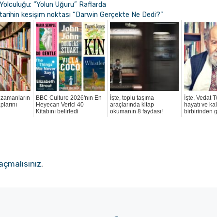
Yolculuğu: “Yolun Uğuru” Raflarda
ve tarihin kesişim noktası “Darwin Gerçekte Ne Dedi?”
 zamanların
BBC Culture 2026'nın En
İşte, toplu taşıma
İşte, Vedat T
plarını
Heyecan Verici 40
araçlarında kitap
hayatı ve ka
Kitabını belirledi
okumanın 8 faydası!
birbirinden g
açmalısınız
.