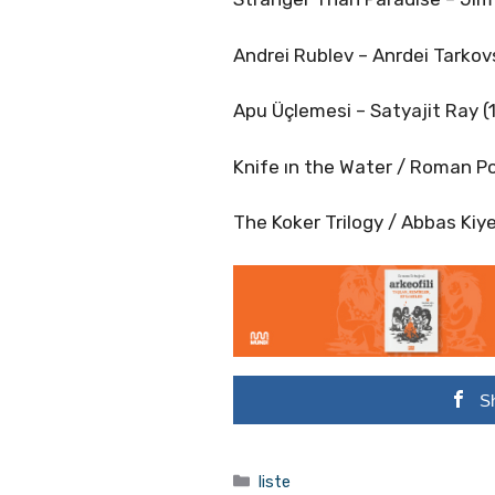
Andrei Rublev – Anrdei Tarkovs
Apu Üçlemesi – Satyajit Ray 
Knife ın the Water / Roman Po
The Koker Trilogy / Abbas Kiy
S
Kategoriler
liste