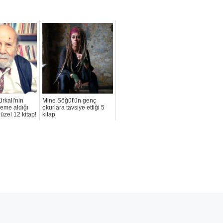
ürkali'nin
Mine Söğüt'ün genç
leme aldığı
okurlara tavsiye ettiği 5
üzel 12 kitap!
kitap