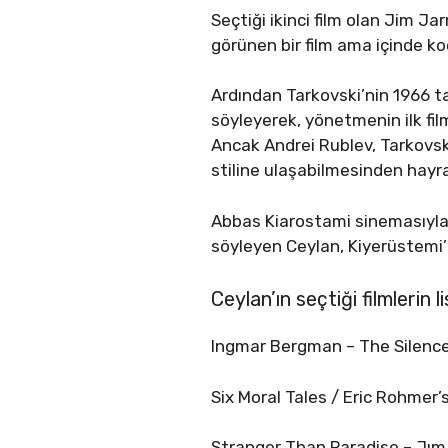
Seçtiği ikinci film olan Jim J
görünen bir film ama içinde ko
Ardından Tarkovski’nin 1966 ta
söyleyerek, yönetmenin ilk fil
Ancak Andrei Rublev, Tarkovsk
stiline ulaşabilmesinden hayra
Abbas Kiarostami sinemasıyla il
söyleyen Ceylan, Kiyerüstemi’n
Ceylan’ın seçtiği filmlerin l
Ingmar Bergman – The Silenc
Six Moral Tales / Eric Rohmer’
Stranger Than Paradise – Jı