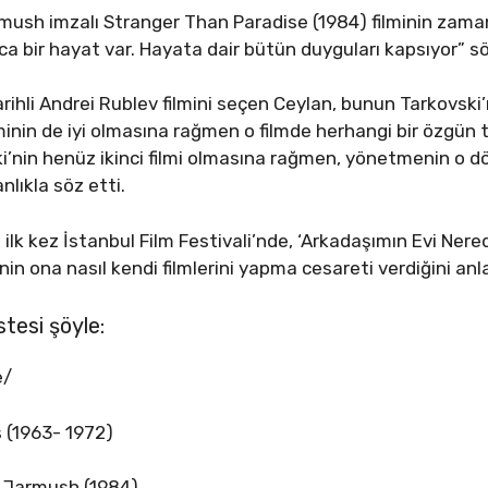
armush imzalı Stranger Than Paradise (1984) filminin zaman
ca bir hayat var. Hayata dair bütün duyguları kapsıyor” sö
rihli Andrei Rublev filmini seçen Ceylan, bunun Tarkovski’n
minin de iyi olmasına rağmen o filmde herhangi bir özgün ta
i’nin henüz ikinci filmi olmasına rağmen, yönetmenin o 
nlıkla söz etti.
k kez İstanbul Film Festivali’nde, ‘Arkadaşımın Evi Nerede
in ona nasıl kendi filmlerini yapma cesareti verdiğini anla
istesi şöyle:
e/
s (1963- 1972)
m Jarmush (1984)