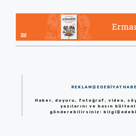
REKLAM@EDEBIYATHAB
Haber, duyuru, fotoğraf, video, söy
yazılarını ve basın bültenl
gönderebilirsiniz:
bilgi@edeb