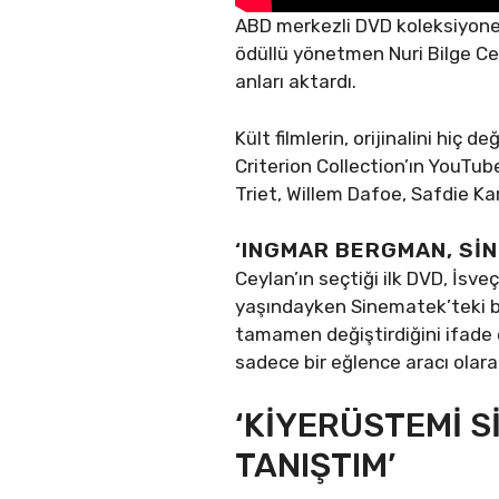
ABD merkezli DVD koleksiyoneri
ödüllü yönetmen Nuri Bilge Ceyl
anları aktardı.
Kült filmlerin, orijinalini hiç
Criterion Collection’ın YouTub
Triet, Willem Dafoe, Safdie Ka
‘INGMAR BERGMAN, SİN
Ceylan’ın seçtiği ilk DVD, İsv
yaşındayken Sinematek’teki bi
tamamen değiştirdiğini ifade et
sadece bir eğlence aracı olara
‘KİYERÜSTEMİ S
TANIŞTIM’