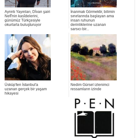
Ayrıntı Yayınları, Dîvan şairi
İnanmak Görmektir, bilimin
Nefî'nin kasîdelerini,
sınırlarında başlayan ama
günümüz Türkçesiyle
insan ruhunun
okurlarla buluşturuyor
derinliklerine uzanan
sarsıcı bir...
Üsküp'ten İstanbul'a
Nedim Gürsel izlenimci
uzanan gerçek bir yaşam
ressamların izinde
hikayesi