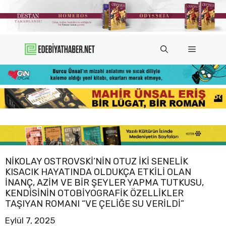
İçeriğe
atla
Menü
NIKOLAY OSTROVSKI’NIN OTUZ IKI SENELIK
KISACIK HAYATINDA OLDUKÇA ETKILI OLAN
INANÇ, AZIM VE BIR ŞEYLER YAPMA TUTKUSU,
KENDISININ OTOBIYOGRAFIK ÖZELLIKLER
TAŞIYAN ROMANI “VE ÇELIĞE SU VERILDI”
Eylül 7, 2025