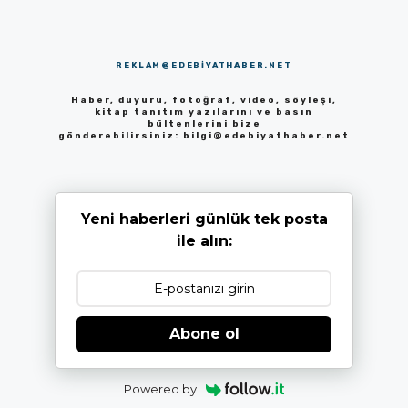
REKLAM@EDEBIYATHABER.NET
Haber, duyuru, fotoğraf, video, söyleşi,
kitap tanıtım yazılarını ve basın
bültenlerini bize
gönderebilirsiniz:
bilgi@edebiyathaber.net
Yeni haberleri günlük tek posta
ile alın:
Abone ol
Powered by