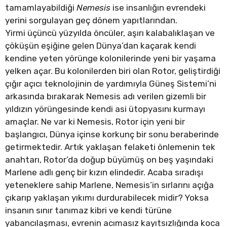
tamamlayabildiği
Nemesis
ise insanlığın evrendeki
yerini sorgulayan geç dönem yapıtlarından.
Yirmi üçüncü yüzyılda öncüler, aşırı kalabalıklaşan ve
çöküşün eşiğine gelen Dünya’dan kaçarak kendi
kendine yeten yörünge kolonilerinde yeni bir yaşama
yelken açar. Bu kolonilerden biri olan Rotor, geliştirdiği
çığır açıcı teknolojinin de yardımıyla Güneş Sistemi’ni
arkasında bırakarak Nemesis adı verilen gizemli bir
yıldızın yörüngesinde kendi asi ütopyasını kurmayı
amaçlar. Ne var ki Nemesis, Rotor için yeni bir
başlangıcı, Dünya içinse korkunç bir sonu beraberinde
getirmektedir. Artık yaklaşan felaketi önlemenin tek
anahtarı, Rotor’da doğup büyümüş on beş yaşındaki
Marlene adlı genç bir kızın elindedir. Acaba sıradışı
yeteneklere sahip Marlene, Nemesis’in sırlarını açığa
çıkarıp yaklaşan yıkımı durdurabilecek midir? Yoksa
insanın sınır tanımaz kibri ve kendi türüne
yabancılaşması, evrenin acımasız kayıtsızlığında koca