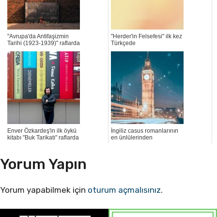
"Avrupa'da Antifaşizmin
"Herder'in Felsefesi" ilk kez
Tarihi (1923-1939)" raflarda
Türkçede
Enver Özkardeş'in ilk öykü
İngiliz casus romanlarının
kitabı "Buk Tarikatı" raflarda
en ünlülerinden
Yorum Yapın
Yorum yapabilmek için
oturum açmalısınız
.