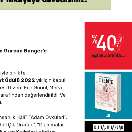
n Gürcan Banger’e
yle birlikte
at Ödülü 2022
yılı için kabul
Üyesi Gizem Ece Gönül, Merve
tarafından değerlendirildi. Ve
u.
nsanlık Hâli”, “Adam Öyküleri”,
hâl Çık Oradan”, “Diplomalar
Ağlayan Kadınlar Lahdi ve