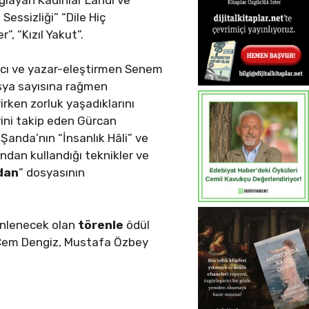
Sessizliği” “Dile Hiç
, “Kızıl Yakut”.
Balcı ve yazar-eleştirmen Senem
sya sayısına rağmen
rirken zorluk yaşadıklarını
erini takip eden Gürcan
Şanda’nın “İnsanlık Hâli” ve
ndan kullandığı teknikler ve
dan
” dosyasının
enlenecek olan
törenle
ödül
ü Cem Dengiz, Mustafa Özbey