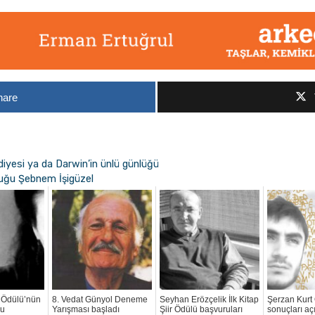
hare
ediyesi ya da Darwin’in ünlü günlüğü
uğu Şebnem İşigüzel
 Ödülü’nün
8. Vedat Günyol Deneme
Seyhan Erözçelik İlk Kitap
Şerzan Kurt
du
Yarışması başladı
Şiir Ödülü başvuruları
sonuçları aç