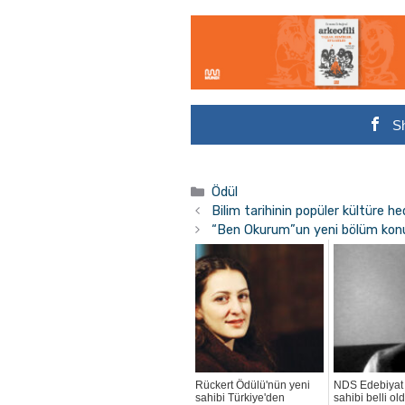
S
Kategoriler
Ödül
Bilim tarihinin popüler kültüre h
“Ben Okurum”un yeni bölüm kon
Rückert Ödülü'nün yeni
NDS Edebiyat
sahibi Türkiye'den
sahibi belli ol