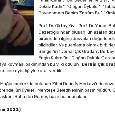
Dokuz Kadın”, “Olağan Öyküler”, “Tablo 
Dayanamam Benim Zaafım Bu”, “Kimler”
Prof. Dr. Oktay Yivli, Prof. Dr. Yunus 
Gezeroğlu’ndan oluşan jüri azalan do
birbirinden ilginç dosyaları değerlendi
bildirdiler. Ve puanlama olarak birbirl
Banger’in “Derhâl Çık Oradan”, Berkay 
Engin Kükrer’in “Olağan Öyküler” arası
rtaya koyması bakımından bu yılki ödülün “
Derhâl Çık Ora
lmesine oybirliğiyle karar verdiler.
 Muğla merkezde bulunan Zihni Derin İş Merkezi’nde düz
örende jüri üyeleri, Menteşe Belediyesinin basın Müdür
Başkanı Bahattin Gümüş hazır bulunacaklar.
sım 2022)