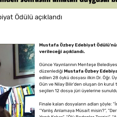
iyat Ödülü açıklandı
Mustafa Özbey Edebiyat Ödülü’nü
verileceği açıklandı.
Günce Yayınlarının Menteşe Belediyesi
düzenlediği
Mustafa Özbey Edebiy
edilen 28 öykü dosyası ilkin Dr. Öğr. 
Gün ve Nilay Bilir’den oluşan ön kurul 
seçilen 12 dosya jüri üyelerine sunuld
Finale kalan dosyaların adları şöyle: “İ
“Yanlış Anlamaya Müsait misin?”, “Der
Yanık Kokar”, “Ölü Bedenler Terzisi”, “