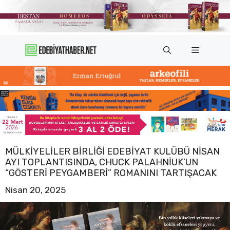
İçeriğe
atla
Menü
MÜLKIYELILER BIRLIĞI EDEBIYAT KULÜBÜ NISAN
AYI TOPLANTISINDA, CHUCK PALAHNIUK’UN
“GÖSTERI PEYGAMBERI” ROMANINI TARTIŞACAK
Nisan 20, 2025