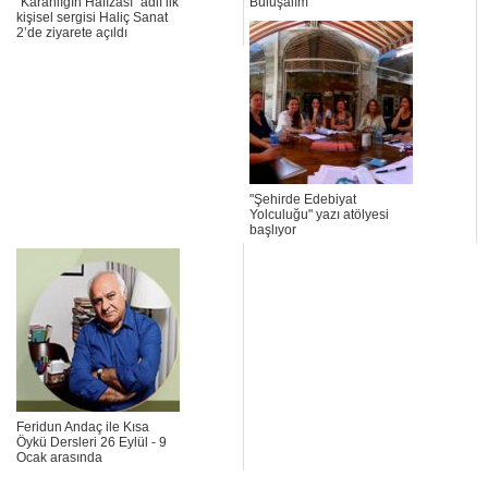
“Karanlığın Hafızası” adlı ilk
Buluşalım
kişisel sergisi Haliç Sanat
2’de ziyarete açıldı
"Şehirde Edebiyat
Yolculuğu" yazı atölyesi
başlıyor
Feridun Andaç ile Kısa
Öykü Dersleri 26 Eylül - 9
Ocak arasında