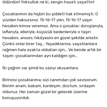
öldürdün! Yoksulluk ne ki, zengin hayatı yaşattın!
Çocuklarımın da hiçbiri bu şiddeti hak etmemişti. O
yüzden haksızsınız. 15-16-17 yılın, 15-16-17 yaşın
hesabını kimse veremez. Ama o çocuklar; duruşlarıyla,
laflarıyla, elleriyle, küçücük bedenleriyle o taşın
hesabını, anısını, hikâyesini en güzel şekilde anlatır.
Çünkü onlar birer taş… Yaşadıklarına, yaşatılanlara
rağmen hala ayakta oldukları için… Ve bende artık bir
taşım; çocuklarımdan ayrı kaldığım için…
İki çağrım var şimdi bu yazıyı okuyanlara.
Birincisi çocuklarıma; sizi canımdan çok seviyorum.
Benim anam, babam, kardeşim, dostum, sırdaşım
oldunuz. Her zaman güzel bir gelecek üzerine
konuşuyorduk.