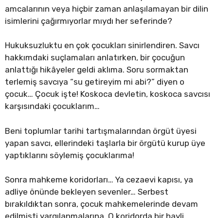
amcalarının veya hiçbir zaman anlaşılamayan bir dilin
isimlerini çağırmıyorlar mıydı her seferinde?
Hukuksuzluktu en çok çocukları sinirlendiren. Savcı
hakkımdaki suçlamaları anlatırken, bir çocuğun
anlattığı hikâyeler geldi aklıma. Soru sormaktan
terlemiş savcıya “su getireyim mi abi?” diyen o
çocuk… Çocuk işte! Koskoca devletin, koskoca savcısı
karşısındaki çocuklarım…
Beni toplumlar tarihi tartışmalarından örgüt üyesi
yapan savcı, ellerindeki taşlarla bir örgütü kurup üye
yaptıklarını söylemiş çocuklarıma!
Sonra mahkeme koridorları… Ya cezaevi kapısı, ya
adliye önünde bekleyen sevenler… Serbest
bırakıldıktan sonra, çocuk mahkemelerinde devam
edilmişti yargılanmalarına. O koridorda bir hayli