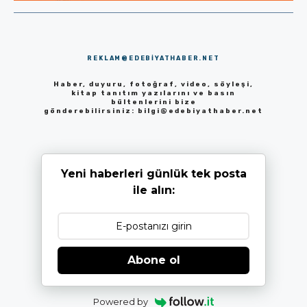
REKLAM@EDEBIYATHABER.NET
Haber, duyuru, fotoğraf, video, söyleşi,
kitap tanıtım yazılarını ve basın
bültenlerini bize
gönderebilirsiniz:
bilgi@edebiyathaber.net
Yeni haberleri günlük tek posta
ile alın:
Abone ol
Powered by