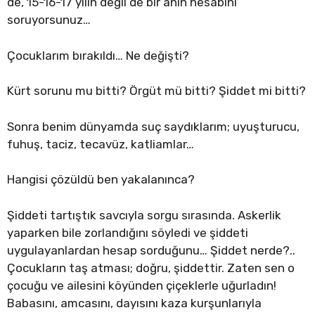
de, 15-16-17 yılın değil de bir anın hesabını
soruyorsunuz…
Çocuklarım bırakıldı… Ne değişti?
Kürt sorunu mu bitti? Örgüt mü bitti? Şiddet mi bitti?
Sonra benim dünyamda suç saydıklarım; uyuşturucu,
fuhuş, taciz, tecavüz, katliamlar…
Hangisi çözüldü ben yakalanınca?
Şiddeti tartıştık savcıyla sorgu sırasında. Askerlik
yaparken bile zorlandığını söyledi ve şiddeti
uygulayanlardan hesap sorduğunu… Şiddet nerde?..
Çocukların taş atması; doğru, şiddettir. Zaten sen o
çocuğu ve ailesini köyünden çiçeklerle uğurladın!
Babasını, amcasını, dayısını kaza kurşunlarıyla