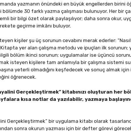
zamanda yazmanın önündeki en büyük engellerden birini öğ
nci bölümde 30 farklı yazma çalışması bulunuyor. Her bir 
nemli bir bilgi özet olarak paylaşılıyor; daha sonra okur, 
arekete geçirme imkânı buluyor.
teyen kişiler şu üç sorunun cevabını merak ederler: “Nas
Kitapta yer alan çalışma metodu ve ipuçları ilk sorunun
ilgili bölüm ikinci sorunun; uygulamalar ise üçüncü sorunu
ak isteyen kişilere tam anlamıyla bir çalışma sistemi s
şına yeterli olmadığını keşfedecek ve sonuç almak için 
eğini öğrenecek.
Hayalini Gerçekleştirmek” kitabınızı oluşturan her
ayfalara kısa notlar da yazılabilir, yazmaya başlayın
lini Gerçekleştirmek”
bir uygulama kitabı olarak tasarland
dan sonra okurun yazması için bir defter görevi görecek