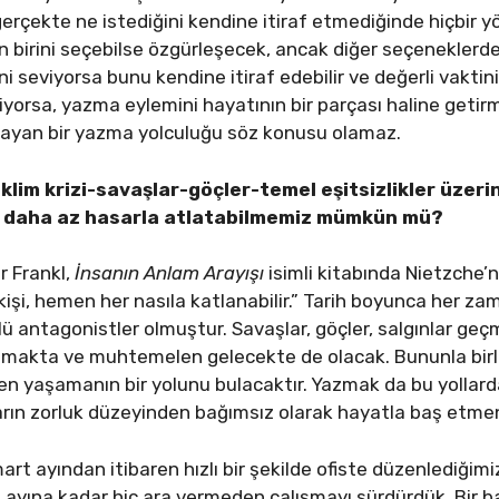
rçekte ne istediğini kendine itiraf etmediğinde hiçbir 
en birini seçebilse özgürleşecek, ancak diğer seçenekler
ni seviyorsa bunu kendine itiraf edebilir ve değerli vaktin
orsa, yazma eylemini hayatının bir parçası haline getir
mayan bir yazma yolculuğu söz konusu olamaz.
iklim krizi-savaşlar-göçler-temel eşitsizlikler üz
ini daha az hasarla atlatabilmemiz mümkün mü?
r Frankl,
İnsanın Anlam Arayışı
isimli kitabında Nietzche’n
kişi, hemen her nasıla katlanabilir.” Tarih boyunca her z
rlü antagonistler olmuştur. Savaşlar, göçler, salgınlar geç
kta ve muhtemelen gelecekte de olacak. Bununla birlik
en yaşamanın bir yolunu bulacaktır. Yazmak da bu yollarda
arın zorluk düzeyinden bağımsız olarak hayatla baş etmeni
art ayından itibaren hızlı bir şekilde ofiste düzenlediğim
os ayına kadar hiç ara vermeden çalışmayı sürdürdük. Bir