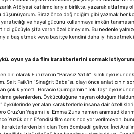
zarlık Atölyesi katılımcılarıyla birlikte, yazarak atlatmış 
ı düşünüyorum. Biraz önce değindiğim gibi yazmak her koş
yaratıcılığı ve hayal gücünü kullanmaya imkân tanımasının
leştirici gücüyle şifa veren özel bir eylem. Bu nedenle ya
arıyla baş etmek veya basitçe kendini daha iyi hissetmek is
ykü, oyun ya da film karakterlerini sormak istiyorum
n biri olarak Füruzan’ın “Parasız Yatılı” isimli öyküsündeki
rum. Sait Faik’in “Sinağrit Baba”sı, olayı önce anlatıcının 
n çok kıymetli. Horacio Quiroga’nın “Tek Taş” öyküsündeki
aklıma gelenlerden. Öykücülüğüne hayran olduğum Haldun T
” öykülerinde yer alan karakterlerle insana dair özellikleri
ro Cruz’un Yaşamı ile Emma Zuns hemen anımsadıklarımd
Yüzüklerin Efendisi film serisinde yer verilmeyen, bunu
li karakterlerden biri olan Tom Bombadil geliyor. İnci Aral’