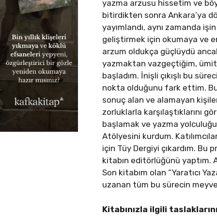
yazma arzusu hissetim ve böy
bitirdikten sonra Ankara’ya d
yayımlandı, aynı zamanda işi
geliştirmek için okumaya ve 
arzum oldukça güçlüydü ancak
yazmaktan vazgeçtiğim, ümitsi
başladım. İnişli çıkışlı bu sü
nokta olduğunu fark ettim. Bu
sonuç alan ve alamayan kişile
zorluklarla karşılaştıklarını 
başlamak ve yazma yolculuğunda
Atölyesini kurdum. Katılımcıl
için Tüy Dergiyi çıkardım. Bu 
kitabın editörlüğünü yaptım. A
Son kitabım olan “Yaratıcı Yaz
uzanan tüm bu sürecin meyvele
Kitabınızla ilgili taslaklar