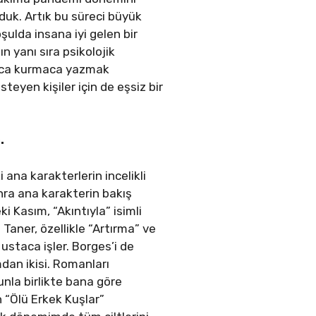
olduk. Artık bu süreci büyük
ulda insana iyi gelen bir
 yanı sıra psikolojik
lnızca kurmaca yazmak
teyen kişiler için de eşsiz bir
.
 ana karakterlerin incelikli
sonra ana karakterin bakış
 Kasım, “Akıntıyla” isimli
aner, özellikle “Artırma” ve
 ustaca işler. Borges’i de
an ikisi. Romanları
nla birlikte bana göre
ın “Ölü Erkek Kuşlar”