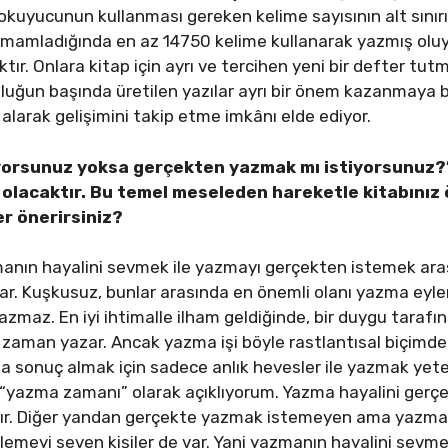
yucunun kullanması gereken kelime sayısının alt sınırı be
 tamamladığında en az 14750 kelime kullanarak yazmış ol
ır. Onlara kitap için ayrı ve tercihen yeni bir defter tu
ğun başında üretilen yazılar ayrı bir önem kazanmaya baş
 alarak gelişimini takip etme imkânı elde ediyor.
iyorsunuz yoksa gerçekten yazmak mı istiyorsunuz?
lı olacaktır. Bu temel meseleden hareketle kitabınız 
ler önerirsiniz?
nın hayalini sevmek ile yazmayı gerçekten istemek arası
var. Kuşkusuz, bunlar arasında en önemli olanı yazma eyl
 yazmaz. En iyi ihtimalle ilham geldiğinde, bir duygu taraf
 zaman yazar. Ancak yazma işi böyle rastlantısal biçimde y
onuç almak için sadece anlık hevesler ile yazmak yeterli 
“yazma zamanı” olarak açıklıyorum. Yazma hayalini gerçe
r. Diğer yandan gerçekte yazmak istemeyen ama yazma eyle
lemeyi seven kişiler de var. Yani yazmanın hayalini sevme