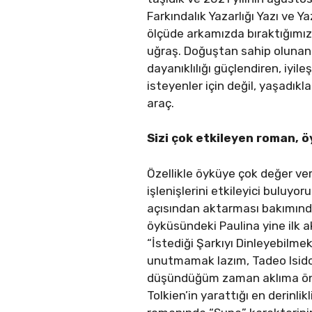
Farkındalık Yazarlığı Yazı ve Ya
ölçüde arkamızda bıraktığımız
uğraş. Doğuştan sahip olunan 
dayanıklılığı güçlendiren, iyi
isteyenler için değil, yaşadıkl
araç.
Sizi çok etkileyen roman, ö
Özellikle öyküye çok değer vere
işlenişlerini etkileyici buluyo
açısından aktarması bakımında
öyküsündeki Paulina yine ilk 
“İstediği Şarkıyı Dinleyebilmek
unutmamak lazım, Tadeo Isido
düşündüğüm zaman aklıma önce 
Tolkien’in yarattığı en derinlik