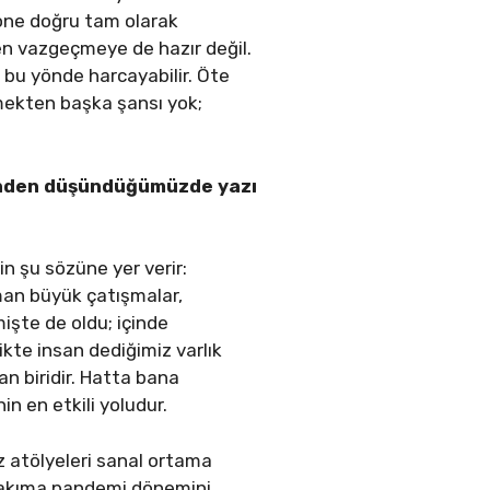
yöne doğru tam olarak
den vazgeçmeye de hazır değil.
i bu yönde harcayabilir. Öte
mekten başka şansı yok;
erinden düşündüğümüzde yazı
in şu sözüne yer verir:
aman büyük çatışmalar,
mişte de oldu; içinde
te insan dediğimiz varlık
n biridir. Hatta bana
n en etkili yoludur.
iz atölyeleri sanal ortama
 bakıma pandemi dönemini