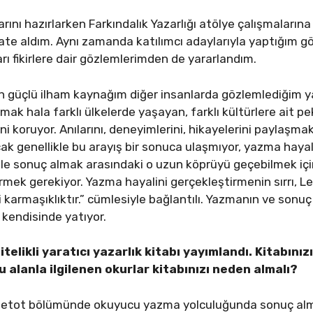
rını hazırlarken Farkındalık Yazarlığı atölye çalışmalarına k
ikkate aldım. Aynı zamanda katılımcı adaylarıyla yaptığım
ları fikirlere dair gözlemlerimden de yararlandım.
n güçlü ilham kaynağım diğer insanlarda gözlemlediğim y
azmak hala farklı ülkelerde yaşayan, farklı kültürlere ait p
ini koruyor. Anılarını, deneyimlerini, hikayelerini paylaşmak
k genellikle bu arayış bir sonuca ulaşmıyor, yazma haya
le sonuç almak arasındaki o uzun köprüyü geçebilmek içi
rmek gerekiyor. Yazma hayalini gerçekleştirmenin sırrı, L
 karmaşıklıktır.” cümlesiyle bağlantılı. Yazmanın ve sonuç
 kendisinde yatıyor.
itelikli yaratıcı yazarlık kitabı yayımlandı. Kitabınız
u alanla ilgilenen okurlar kitabınızı neden almalı?
 Metot bölümünde okuyucu yazma yolculuğunda sonuç alma