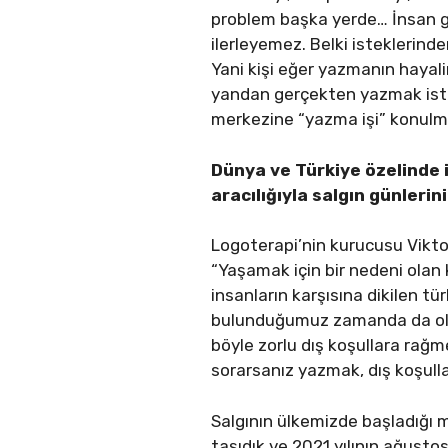
problem başka yerde… İnsan ge
ilerleyemez. Belki isteklerind
Yani kişi eğer yazmanın hayali
yandan gerçekten yazmak istiy
merkezine “yazma işi” konul
Dünya ve Türkiye özelinde 
aracılığıyla salgın günler
Logoterapi’nin kurucusu Vikto
“Yaşamak için bir nedeni olan 
insanların karşısına dikilen tü
bulunduğumuz zamanda da olma
böyle zorlu dış koşullara rağm
sorarsanız yazmak, dış koşull
Salgının ülkemizde başladığı m
taşıdık ve 2021 yılının ağust