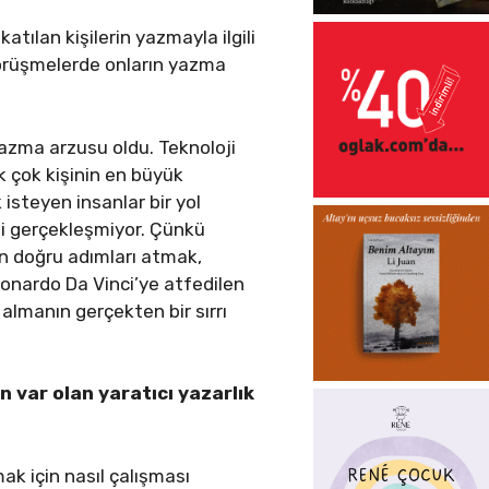
atılan kişilerin yazmayla ilgili
 görüşmelerde onların yazma
azma arzusu oldu. Teknoloji
ek çok kişinin en büyük
 isteyen insanlar bir yol
li gerçekleşmiyor. Çünkü
n doğru adımları atmak,
eonardo Da Vinci’ye atfedilen
 almanın gerçekten bir sırrı
ın var olan yaratıcı yazarlık
k için nasıl çalışması