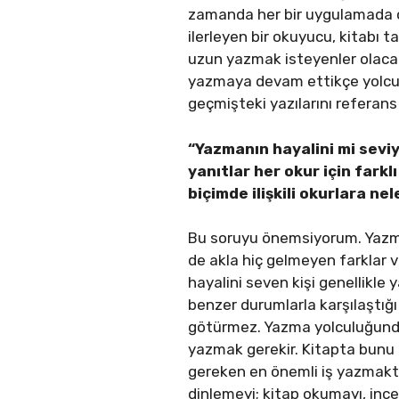
zamanda her bir uygulamada oku
ilerleyen bir okuyucu, kitabı
uzun yazmak isteyenler olacakt
yazmaya devam ettikçe yolculu
geçmişteki yazılarını referans
“Yazmanın hayalini mi sev
yanıtlar her okur için fark
biçimde ilişkili okurlara ne
Bu soruyu önemsiyorum. Yazma
de akla hiç gelmeyen farklar 
hayalini seven kişi genellikle
benzer durumlarla karşılaştığı
götürmez. Yazma yolculuğunda s
yazmak gerekir. Kitapta bunu 
gereken en önemli iş yazmaktı
dinlemeyi; kitap okumayı, ince