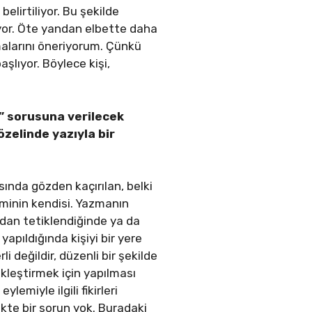
lirtiliyor. Bu şekilde
uyor. Öte yandan elbette daha
tmalarını öneriyorum. Çünkü
lıyor. Böylece kişi,
” sorusuna verilecek
özelinde yazıyla bir
nda gözden kaçırılan, belki
eminin kendisi. Yazmanın
ından tetiklendiğinde ya da
apıldığında kişiyi bir yere
değildir, düzenli bir şekilde
kleştirmek için yapılması
miyle ilgili fikirleri
kte bir sorun yok. Buradaki