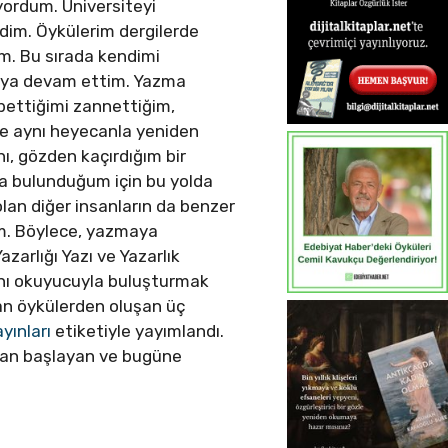
ordum. Üniversiteyi
dim. Öykülerim dergilerde
m. Bu sırada kendimi
maya devam ettim. Yazma
bettiğimi zannettiğim,
de aynı heyecanla yeniden
ı, gözden kaçırdığım bir
da bulunduğum için bu yolda
an diğer insanların da benzer
tim. Böylece, yazmaya
zarlığı Yazı ve Yazarlık
ını okuyucuyla buluşturmak
lan öykülerden oluşan üç
ayınları
etiketiyle yayımlandı.
ından başlayan ve bugüne