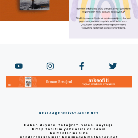
REKLAM@EDEBIYATHABER.NET
Haber, duyuru, fotoğraf, video, söyleşi,
kitap tanıtım yazılarını ve basın
bültenlerini bize
gönderebilirsiniz:
bilgi@edebiyathaber.net