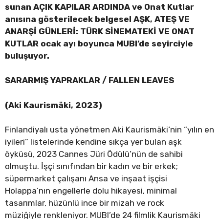
sunan AÇIK KAPILAR ARDINDA ve Onat Kutlar
anısına gösterilecek belgesel AŞK, ATEŞ VE
ANARŞİ GÜNLERİ: TÜRK SİNEMATEKİ VE ONAT
KUTLAR ocak ayı boyunca MUBI’de seyirciyle
buluşuyor.
SARARMIŞ YAPRAKLAR / FALLEN LEAVES
(Aki Kaurismäki, 2023)
Finlandiyalı usta yönetmen Aki Kaurismäki‘nin “yılın en
iyileri” listelerinde kendine sıkça yer bulan aşk
öyküsü, 2023 Cannes Jüri Ödülü’nün de sahibi
olmuştu. İşçi sınıfından bir kadın ve bir erkek;
süpermarket çalışanı Ansa ve inşaat işçisi
Holappa’nın engellerle dolu hikayesi, minimal
tasarımlar, hüzünlü ince bir mizah ve rock
müziğiyle renkleniyor. MUBI’de 24 filmlik Kaurismäki