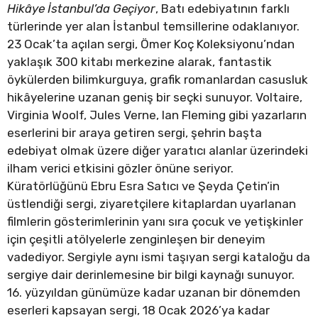
Hikâye İstanbul’da Geçiyor
, Batı edebiyatının farklı
türlerinde yer alan İstanbul temsillerine odaklanıyor.
23 Ocak’ta açılan sergi, Ömer Koç Koleksiyonu’ndan
yaklaşık 300 kitabı merkezine alarak, fantastik
öykülerden bilimkurguya, grafik romanlardan casusluk
hikâyelerine uzanan geniş bir seçki sunuyor. Voltaire,
Virginia Woolf, Jules Verne, Ian Fleming gibi yazarların
eserlerini bir araya getiren sergi, şehrin başta
edebiyat olmak üzere diğer yaratıcı alanlar üzerindeki
ilham verici etkisini gözler önüne seriyor.
Küratörlüğünü Ebru Esra Satıcı ve Şeyda Çetin’in
üstlendiği sergi, ziyaretçilere kitaplardan uyarlanan
filmlerin gösterimlerinin yanı sıra çocuk ve yetişkinler
için çeşitli atölyelerle zenginleşen bir deneyim
vadediyor. Sergiyle aynı ismi taşıyan sergi kataloğu da
sergiye dair derinlemesine bir bilgi kaynağı sunuyor.
16. yüzyıldan günümüze kadar uzanan bir dönemden
eserleri kapsayan sergi, 18 Ocak 2026’ya kadar