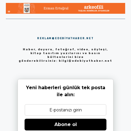
REKLAM@EDEBIYATHABER.NET
Haber, duyuru, fotoğraf, video, söyleşi,
kitap tanıtım yazılarını ve basın
bültenlerini bize
gönderebilirsiniz:
bilgi@edebiyathaber.net
Yeni haberleri günlük tek posta
ile alın:
Abone ol