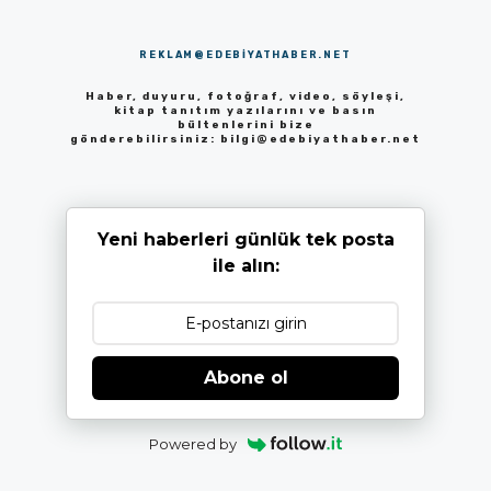
REKLAM@EDEBIYATHABER.NET
Haber, duyuru, fotoğraf, video, söyleşi,
kitap tanıtım yazılarını ve basın
bültenlerini bize
gönderebilirsiniz:
bilgi@edebiyathaber.net
Yeni haberleri günlük tek posta
ile alın:
Abone ol
Powered by