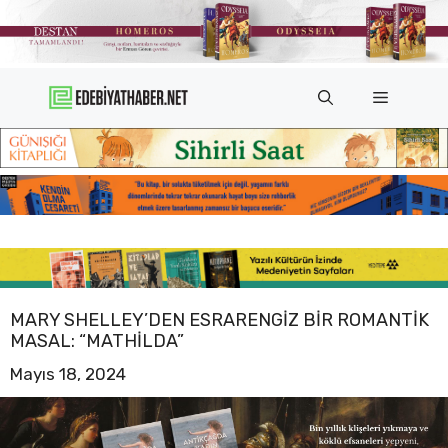
İçeriğe
atla
Menü
MARY SHELLEY’DEN ESRARENGIZ BIR ROMANTIK
MASAL: “MATHILDA”
Mayıs 18, 2024