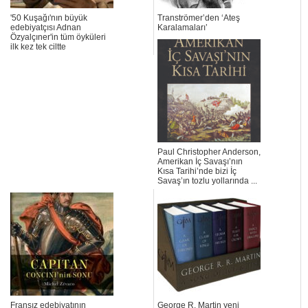
'50 Kuşağı'nın büyük
Tranströmer’den ‘Ateş
edebiyatçısı Adnan
Karalamaları’
Özyalçıner'in tüm öyküleri
ilk kez tek ciltte
Paul Christopher Anderson,
Amerikan İç Savaşı’nın
Kısa Tarihi’nde bizi İç
Savaş’ın tozlu yollarında ...
Fransız edebiyatının
George R. Martin yeni