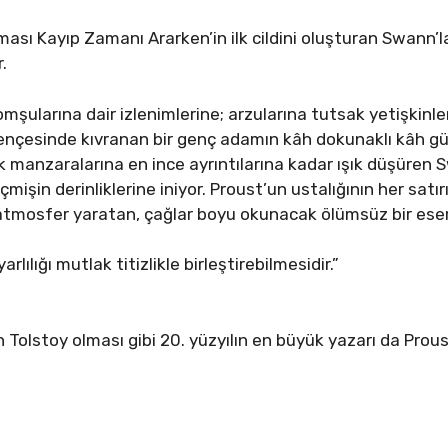
ması Kayıp Zamanı Ararken’in ilk cildini oluşturan Swann’la
.
omşularına dair izlenimlerine; arzularına tutsak yetişkinleri
 pençesinde kıvranan bir genç adamın kâh dokunaklı kâh gülü
ık manzaralarına en ince ayrıntılarına kadar ışık düşüren 
mişin derinliklerine iniyor. Proust’un ustalığının her satı
r atmosfer yaratan, çağlar boyu okunacak ölümsüz bir eser
lılığı mutlak titizlikle birleştirebilmesidir.”
n Tolstoy olması gibi 20. yüzyılın en büyük yazarı da Prous