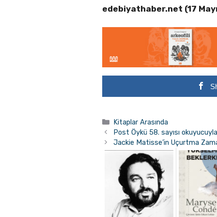
edebiyathaber.net (17 May
S
Kategoriler
Kitaplar Arasında
Post Öykü 58. sayısı okuyucuyla
Jackie Matisse’in Uçurtma Zaman