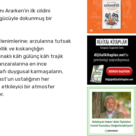
Ararken’in ilk cildini
i gücüyle dokunmuş bir
zlenimlerine; arzularına tutsak
ellik ve kıskançlığın
aklı kâh gülünç kâh trajik
manzaralarına en ince
rafı duygusal karmaşaların,
ust’un ustalığının her
 etkileyici bir atmosfer
r.