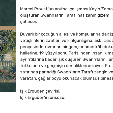
Marcel Proust’un anıtsal çalışması Kayıp Zamanı 
oluşturan Swann’ların Tarafı hafızanın gizeml
şaheser.
Duyarlı bir çocuğun ailesi ve komşularına dair i
yetişkinlerin zaafları ve kırılganlığına; aşk, cins
pençesinde kıvranan bir genç adamın kâh dokun
hallerine; 19. yüzyıl sonu Parisi’nden insanlık 
ayrıntılarına kadar ışık düşüren Swann’ların Ta
tutkuların ve geçmişin derinliklerine iniyor. Pro
satırında parladığı Swann’ların Tarafı zengin ve
yaratan, çağlar boyu okunacak ölümsüz bir ese
Işık Ergüden çevirisi,
Işık Ergüden’in önsözü,