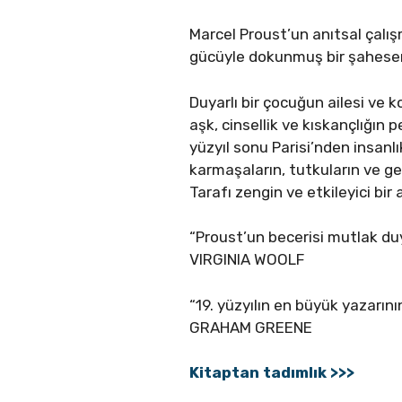
Marcel Proust’un anıtsal çalış
gücüyle dokunmuş bir şaheser
Duyarlı bir çocuğun ailesi ve k
aşk, cinsellik ve kıskançlığın
yüzyıl sonu Parisi’nden insanl
karmaşaların, tutkuların ve geç
Tarafı zengin ve etkileyici bi
“Proust’un becerisi mutlak duyar
VIRGINIA WOOLF
“19. yüzyılın en büyük yazarını
GRAHAM GREENE
Kitaptan tadımlık >>>