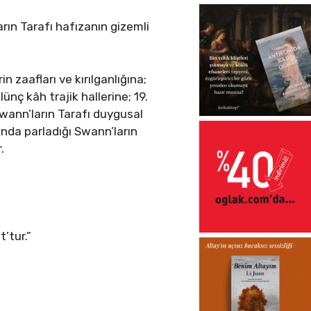
rın Tarafı hafızanın gizemli
n zaafları ve kırılganlığına;
nç kâh trajik hallerine; 19.
Swann’ların Tarafı duygusal
rında parladığı Swann’ların
.
t’tur.”