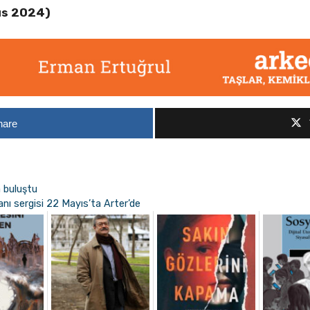
ıs 2024)
hare
 buluştu
ı sergisi 22 Mayıs’ta Arter’de