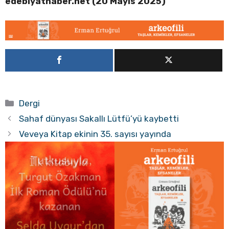
edebiyathaber.net (20 Mayıs 2025)
Kategoriler
Dergi
Sahaf dünyası Sakallı Lütfü’yü kaybetti
Veveya Kitap ekinin 35. sayısı yayında