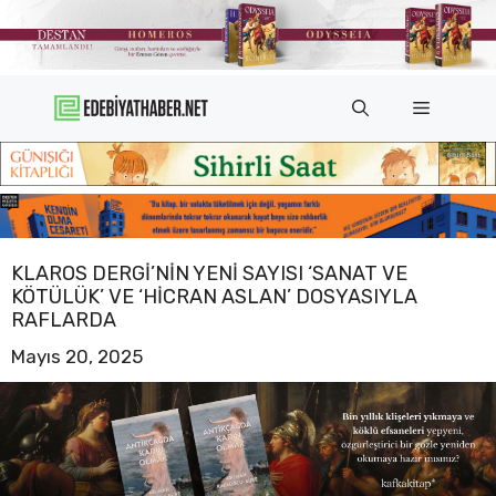
İçeriğe
atla
Menü
KLAROS DERGI’NIN YENI SAYISI ‘SANAT VE
KÖTÜLÜK’ VE ‘HICRAN ASLAN’ DOSYASIYLA
RAFLARDA
Mayıs 20, 2025