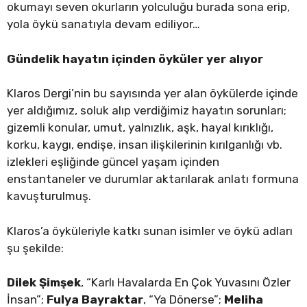
okumayı seven okurların yolculuğu burada sona erip,
yola öykü sanatıyla devam ediliyor…
Gündelik hayatın içinden öyküler yer alıyor
Klaros Dergi’nin bu sayısında yer alan öykülerde içinde
yer aldığımız, soluk alıp verdiğimiz hayatın sorunları;
gizemli konular, umut, yalnızlık, aşk, hayal kırıklığı,
korku, kaygı, endişe, insan ilişkilerinin kırılganlığı vb.
izlekleri eşliğinde güncel yaşam içinden
enstantaneler ve durumlar aktarılarak anlatı formuna
kavuşturulmuş.
Klaros’a öyküleriyle katkı sunan isimler ve öykü adları
şu şekilde:
Dilek Şimşek
, “Karlı Havalarda En Çok Yuvasını Özler
İnsan”;
Fulya Bayraktar
, “Ya Dönerse”;
Meliha