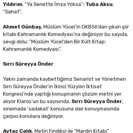
Yıldırım
, “Ya Senette İmza Yoksa”;
Tuba Aksu
,
“Sahaf”.
Ahmet Günbaş
, Müslüm Yücel’in OKB56’dan çıkan şiir
kitabı Kahramanlık Komedyası’na değiniyor bu sayıda,
sevgi dolu: “Müslüm Yücel’den Bir Kült Kitap:
Kahramanlık Komedyası”.
Sırrı Süreyya Önder
Yakın zamanda kaybettiğimiz Senarist ve Yönetmen
Sırrı Süreyya Önder’in İkinci Yüzyılın İktisat
Kongresi’nde yaptığı konuşmanın çözüm metni yer
alıyor Klaros’un bu sayısında.
Sırrı Süreyya Önder
,
sinemada ‘sadakat’ konusuna dair konuşmasında
çarpıcı konulara değiniyor.
Aytaç Çalık
, Metin Fındıkçı ile “Mardin Kitabı”