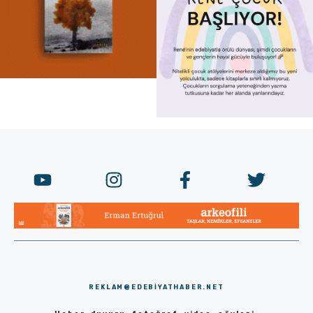
REKLAM@EDEBIYATHABER.NET