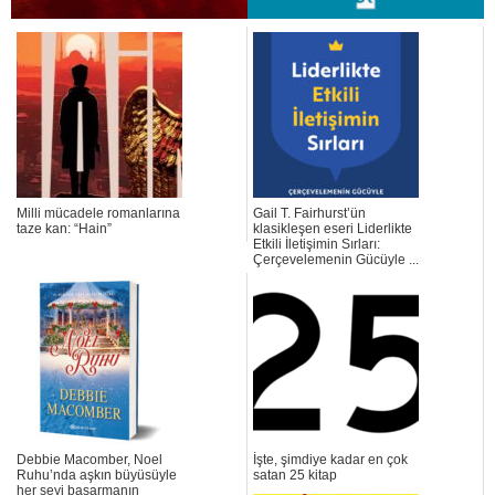
Milli mücadele romanlarına
Gail T. Fairhurst’ün
taze kan: “Hain”
klasikleşen eseri Liderlikte
Etkili İletişimin Sırları:
Çerçevelemenin Gücüyle ...
Debbie Macomber, Noel
İşte, şimdiye kadar en çok
Ruhu’nda aşkın büyüsüyle
satan 25 kitap
her şeyi başarmanın