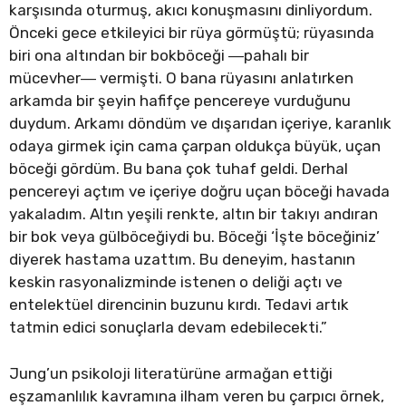
karşısında oturmuş, akıcı konuşmasını dinliyordum.
Önceki gece etkileyici bir rüya görmüştü; rüyasında
biri ona altından bir bokböceği ―pahalı bir
mücevher― vermişti. O bana rüyasını anlatırken
arkamda bir şeyin hafifçe pencereye vurduğunu
duydum. Arkamı döndüm ve dışarıdan içeriye, karanlık
odaya girmek için cama çarpan oldukça büyük, uçan
böceği gördüm. Bu bana çok tuhaf geldi. Derhal
pencereyi açtım ve içeriye doğru uçan böceği havada
yakaladım. Altın yeşili renkte, altın bir takıyı andıran
bir bok veya gülböceğiydi bu. Böceği ‘İşte böceğiniz’
diyerek hastama uzattım. Bu deneyim, hastanın
keskin rasyonalizminde istenen o deliği açtı ve
entelektüel direncinin buzunu kırdı. Tedavi artık
tatmin edici sonuçlarla devam edebilecekti.”
Jung’un psikoloji literatürüne armağan ettiği
eşzamanlılık kavramına ilham veren bu çarpıcı örnek,