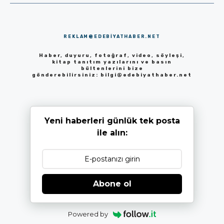
REKLAM@EDEBIYATHABER.NET
Haber, duyuru, fotoğraf, video, söyleşi,
kitap tanıtım yazılarını ve basın
bültenlerini bize
gönderebilirsiniz:
bilgi@edebiyathaber.net
Yeni haberleri günlük tek posta
ile alın:
Abone ol
Powered by