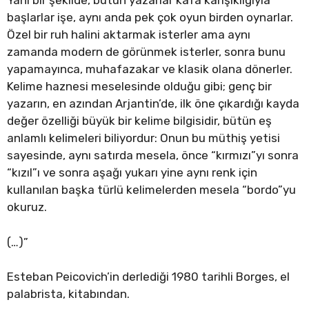
Yani bir şekilde, bütün yazarlar kafa karışıklığıyla
başlarlar işe, aynı anda pek çok oyun birden oynarlar.
Özel bir ruh halini aktarmak isterler ama aynı
zamanda modern de görünmek isterler, sonra bunu
yapamayınca, muhafazakar ve klasik olana dönerler.
Kelime haznesi meselesinde olduğu gibi; genç bir
yazarın, en azından Arjantin’de, ilk öne çıkardığı kayda
değer özelliği büyük bir kelime bilgisidir, bütün eş
anlamlı kelimeleri biliyordur: Onun bu müthiş yetisi
sayesinde, aynı satırda mesela, önce “kırmızı”yı sonra
“kızıl”ı ve sonra aşağı yukarı yine aynı renk için
kullanılan başka türlü kelimelerden mesela “bordo”yu
okuruz.
(…)”
Esteban Peicovich’in derlediği 1980 tarihli Borges, el
palabrista, kitabından.