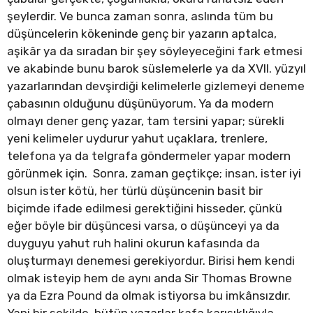
şeylerdir. Ve bunca zaman sonra, aslında tüm bu
düşüncelerin kökeninde genç bir yazarın aptalca,
aşikâr ya da sıradan bir şey söyleyeceğini fark etmesi
ve akabinde bunu barok süslemelerle ya da XVII. yüzyıl
yazarlarından devşirdiği kelimelerle gizlemeyi deneme
çabasının olduğunu düşünüyorum. Ya da modern
olmayı dener genç yazar, tam tersini yapar; sürekli
yeni kelimeler uydurur yahut uçaklara, trenlere,
telefona ya da telgrafa göndermeler yapar modern
görünmek için. Sonra, zaman geçtikçe; insan, ister iyi
olsun ister kötü, her türlü düşüncenin basit bir
biçimde ifade edilmesi gerektiğini hisseder, çünkü
eğer böyle bir düşüncesi varsa, o düşünceyi ya da
duyguyu yahut ruh halini okurun kafasında da
oluşturmayı denemesi gerekiyordur. Birisi hem kendi
olmak isteyip hem de aynı anda Sir Thomas Browne
ya da Ezra Pound da olmak istiyorsa bu imkânsızdır.