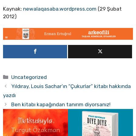
Kaynak:
newalaqasaba.wordpress.com
(29 Şubat
2012)
Kategoriler
Uncategorized
Yıldıray, Louis Sachar’ın “Çukurlar” kitabı hakkında
yazdı
Ben kitabı kapağından tanırım diyorsanız!