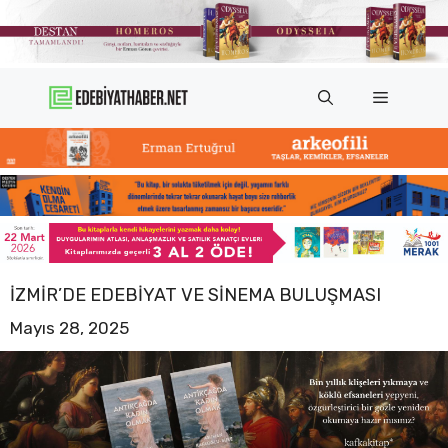
İçeriğe
atla
Menü
İZMIR’DE EDEBIYAT VE SINEMA BULUŞMASI
Mayıs 28, 2025