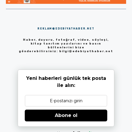
REKLAM@EDEBIYATHABER.NET
Haber, duyuru, fotoğraf, video, söyleşi,
kitap tanıtım yazılarını ve basın
bültenlerini bize
gönderebilirsiniz:
bilgi@edebiyathaber.net
Yeni haberleri günlük tek posta
ile alın:
Abone ol