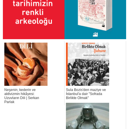
Neşenin, kederin ve
Sula Bozis'den maziye ve
aktivizmin hikâyesi:
İstanbul'a dair "Sofrada
Uzuvların Dili | Serkan
Birlikte Olmak"
Parlak