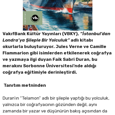
VakıfBank Kültür Yayınları (VBKY),
“İstanbul’dan
Londra’ya Şileple Bir Yolculuk”
adlı kitabı
okurlarla buluşturuyor. Jules Verne ve Camille
Flammarion gibi isimlerden etkilenerek coğrafya
ve yazmaya ilgi duyan Faik Sabri Duran, bu
merakını Sorbonne Üniversitesi’nde aldığı
coğrafya eğitimiyle derinleştirdi.
Tanıtım metninden
Duran’ın “Telamon” adlı bir şileple yaptığı bu yolculuk,
yalnızca bir coğrafyacının gözünden değil, aynı
zamanda bir yazar ve düşünürün bakış açısından da