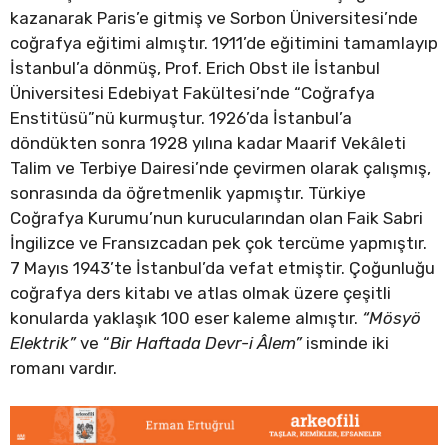
kazanarak Paris’e gitmiş ve Sorbon Üniversitesi’nde
coğrafya eğitimi almıştır. 1911’de eğitimini tamamlayıp
İstanbul’a dönmüş, Prof. Erich Obst ile İstanbul
Üniversitesi Edebiyat Fakültesi’nde “Coğrafya
Enstitüsü”nü kurmuştur. 1926’da İstanbul’a
döndükten sonra 1928 yılına kadar Maarif Vekâleti
Talim ve Terbiye Dairesi’nde çevirmen olarak çalışmış,
sonrasında da öğretmenlik yapmıştır. Türkiye
Coğrafya Kurumu’nun kurucularından olan Faik Sabri
İngilizce ve Fransızcadan pek çok tercüme yapmıştır.
7 Mayıs 1943’te İstanbul’da vefat etmiştir. Çoğunluğu
coğrafya ders kitabı ve atlas olmak üzere çeşitli
konularda yaklaşık 100 eser kaleme almıştır.
“Mösyö
Elektrik”
ve “
Bir Haftada Devr-i Âlem”
isminde iki
romanı vardır.