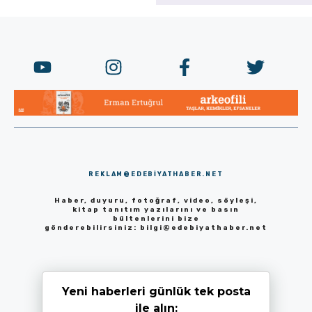
REKLAM@EDEBIYATHABER.NET
Haber, duyuru, fotoğraf, video, söyleşi,
kitap tanıtım yazılarını ve basın
bültenlerini bize
gönderebilirsiniz:
bilgi@edebiyathaber.net
Yeni haberleri günlük tek posta
ile alın: