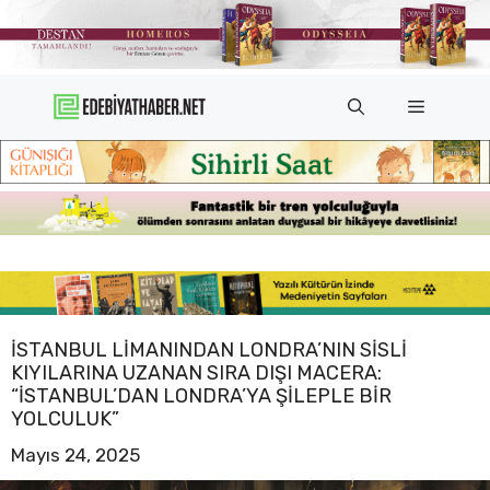
İçeriğe
atla
Menü
İSTANBUL LIMANINDAN LONDRA’NIN SISLI
KIYILARINA UZANAN SIRA DIŞI MACERA:
“İSTANBUL’DAN LONDRA’YA ŞILEPLE BIR
YOLCULUK”
Mayıs 24, 2025