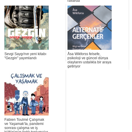
raflarda
Sevgi Saygı'nın yeni kitabı
Åsa Wikforss felsefe,
"Gezgin" yayımlandı
psikoloji ve güncel dünya
olaylarını ustalıkla bir araya
getiriyor
Fabien Toulmé Çalışmak
ve Yaşamak’ta, pandemi
sonrası çalışma ve iş
kültürünün farklı toplumalar