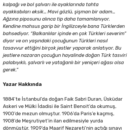
kalpağı ve bol şalvarı ile ayaklarında tahta
ayakkabıları eksik… Mavi gözlü, şişman bir adam…
Ağzına piposunu alınca tip daha tamamlanıyor.
Kendine mahsus garip bir İngilizceyle bana Türklerden
bahsediyor. “Balkanlılar içinde en çok Türkleri severim”
diyor ve on yaşındaki çocuğunun Türkleri nasıl
tasavvur ettiğini birçok jestler yaparak anlatıyor. Bu
jestlere nazaran çocuğun hayalinde doğan Türk tasviri
palabıyıklı, şalvarlı ve yatağanlı bir yeniçeri ağası olsa
gerek.”
Yazar Hakkında
1884’te İstanbul’da doğan Faik Sabri Duran, Üsküdar
Askeri ve Mülki İdadisi ile Saint Benoit’da okumuş,
1900’de mezun olmuştur. 1906’da Paris’e kaçmış,
1908’de Meşrutiyet’in ilan edilmesiyle yurda
dönmüştür. 1909’da Maarif Nezareti’nin açtığı sınavı