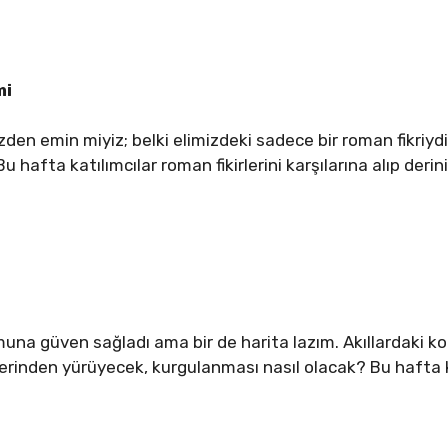
mi
den emin miyiz; belki elimizdeki sadece bir roman fikriyd
u hafta katılımcılar roman fikirlerini karşılarına alıp der
a güven sağladı ama bir de harita lazım. Akıllardaki ko
erinden yürüyecek, kurgulanması nasıl olacak? Bu hafta ka