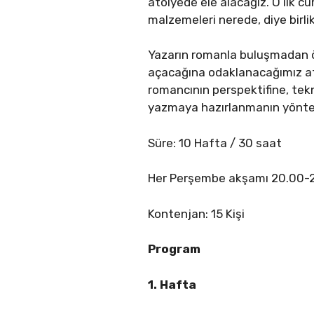
atölyede ele alacağız. O ilk c
malzemeleri nerede, diye birli
Yazarın romanla buluşmadan önc
açacağına odaklanacağımız at
romancının perspektifine, tek
yazmaya hazırlanmanın yönte
Süre: 10 Hafta / 30 saat
Her Perşembe akşamı 20.00-
Kontenjan: 15 Kişi
Program
1. Hafta