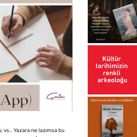
 çay, vs… Yazara ne lazımsa bu