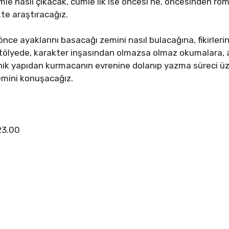
ümle nasıl çıkacak, cümle ilk ise öncesi ne, öncesinden r
kte araştıracağız.
e ayaklarını basacağı zemini nasıl bulacağına, fikirlerini
ölyede, karakter inşasından olmazsa olmaz okumalara, a
nik yapıdan kurmacanın evrenine dolanıp yazma süreci üz
mini konuşacağız.
23.00