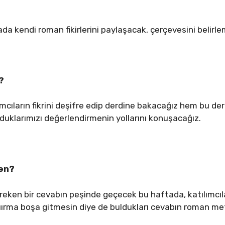
tada kendi roman fikirlerini paylaşacak, çerçevesini belirl
?
ımcıların fikrini deşifre edip derdine bakacağız hem bu de
duklarımızı değerlendirmenin yollarını konuşacağız.
den?
ken bir cevabın peşinde geçecek bu haftada, katılımcıl
tıırma boşa gitmesin diye de buldukları cevabın roman me