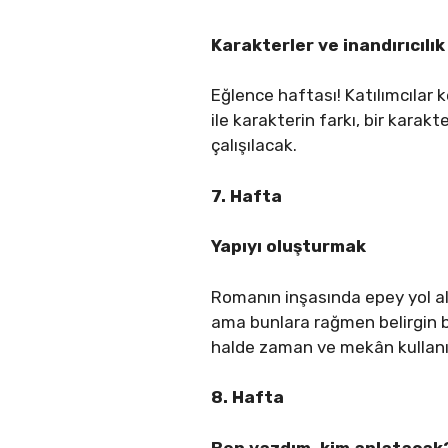
Karakterler ve inandırıcılık
Eğlence haftası! Katılımcılar
ile karakterin farkı, bir karak
çalışılacak.
7. Hafta
Yapıyı oluşturmak
Romanın inşasında epey yol aldık
ama bunlara rağmen belirgin bi
halde zaman ve mekân kullanım
8. Hafta
Ben yazdım, kim anlatacak