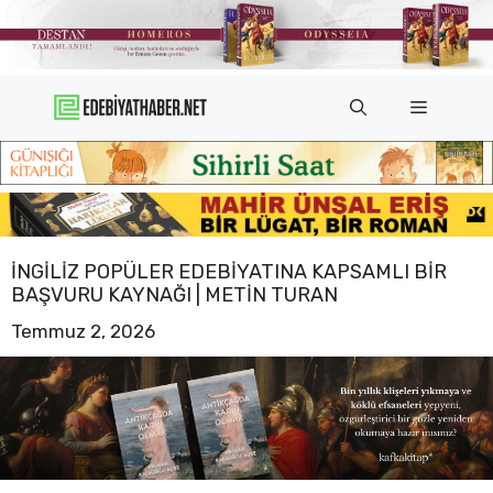
İçeriğe
atla
Menü
İNGILIZ POPÜLER EDEBIYATINA KAPSAMLI BIR
BAŞVURU KAYNAĞI | METIN TURAN
Temmuz 2, 2026