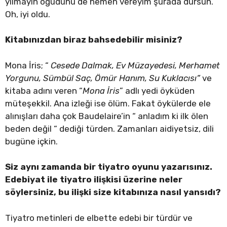
yılmayın öğüdünü de hemen vereyim şurada dursun.
Oh, iyi oldu.
Kitabınızdan biraz bahsedebilir misiniz?
Mona İris; “
Cesede Dalmak, Ev Müzayedesi, Merhamet
Yorgunu, Sümbül Saç, Ömür Hanım, Su Kuklacısı”
ve
kitaba adını veren “
Mona İris
” adlı yedi öyküden
müteşekkil. Ana izleği ise ölüm. Fakat öykülerde ele
alınışları daha çok Baudelaire’in “ anladım ki ilk ölen
beden değil “ dediği türden. Zamanları aidiyetsiz, dili
bugüne içkin.
Siz aynı zamanda bir tiyatro oyunu yazarısınız.
Edebiyat ile tiyatro ilişkisi üzerine neler
söylersiniz, bu ilişki size kitabınıza nasıl yansıdı?
Tiyatro metinleri de elbette edebi bir türdür ve