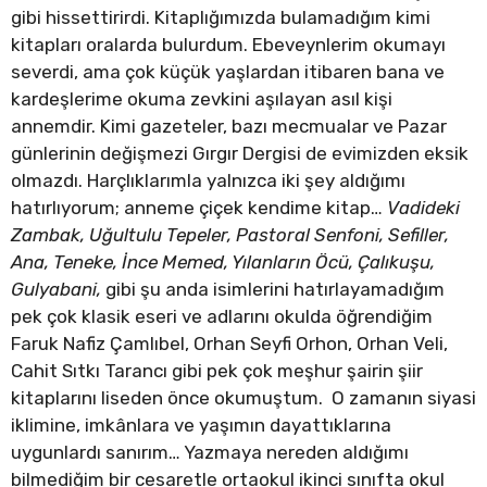
gibi hissettirirdi. Kitaplığımızda bulamadığım kimi
kitapları oralarda bulurdum. Ebeveynlerim okumayı
severdi, ama çok küçük yaşlardan itibaren bana ve
kardeşlerime okuma zevkini aşılayan asıl kişi
annemdir. Kimi gazeteler, bazı mecmualar ve Pazar
günlerinin değişmezi Gırgır Dergisi de evimizden eksik
olmazdı. Harçlıklarımla yalnızca iki şey aldığımı
hatırlıyorum; anneme çiçek kendime kitap…
Vadideki
Zambak, Uğultulu Tepeler, Pastoral Senfoni, Sefiller,
Ana, Teneke, İnce Memed, Yılanların Öcü, Çalıkuşu,
Gulyabani,
gibi şu anda isimlerini hatırlayamadığım
pek çok klasik eseri ve adlarını okulda öğrendiğim
Faruk Nafiz Çamlıbel, Orhan Seyfi Orhon, Orhan Veli,
Cahit Sıtkı Tarancı
gibi pek çok meşhur şairin şiir
kitaplarını liseden önce okumuştum. O zamanın siyasi
iklimine, imkânlara ve yaşımın dayattıklarına
uygunlardı sanırım… Yazmaya nereden aldığımı
bilmediğim bir cesaretle ortaokul ikinci sınıfta okul