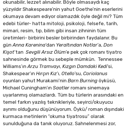
okunabilir, lezzet alınabilir. Böyle olmasaydı kaç
yüzyıldır Shakespeare’nin yahut Goethe’nin eserlerini
okumaya devam ediyor olamazdık öyle değil mi? Tüm
edebi türler- hatta mitoloji, psikoloji, felsefe, tarih,
mimari, resim, tıp, bilim gibi insan zihninin tüm
üretimleri- birbirini besler birbirinden faydalanır. Bu
gün
Anna Karenina
’dan
Yeraltından Notlar
’a,
Don
Kişot
’tan
Sevgili Arsız Ölüm
’e pek çok romanı tiyatro
sahnesinde görmek bu sebeple mümkün. Tennessee
Williams’ın
Arzu Tramvayı
,
Kızgın Damdaki Kedi
’si,
Shakespear’ın
Hırçın Kız
’ı,
Otello
’su,
Coriolanus
oyunları yahut Murakami’nin
Barn Burning
öyküsü,
Michael Cuningham’ın
Saatler
romanı sinemaya
uyarlanmış olamazlardı. Tüm bu türlerin arasındaki en
temel farkın yazılış teknikleriyle, seyirci/okuyucu
ayrımı olduğunu düşünüyorum. Öykü/ roman dışındaki
kurmaca metinlerin “okuma tiyatrosu” olarak
sunulduğuna da tanık oluyoruz. Sahnelenmesi zor,