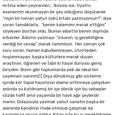
imtina eden yayınevleri… İkincisi ise, tiyatro
eserlerinin okunmayan bir şey olduğunu düşünerek
“niçin bir roman yahut öykü kitabı yazmıyorsun?” diye
soran tanıdıklarla, “benim kalemimi merak ettiğini”
söyleyen dostlar oldu. Bunlar elbette benim dışımda
etkenler. Adorno yazmayı; “insanın, iç gerekliliğine
verdiği bir cevap” olarak tanımlıyor. Her zaman çok
soru soran, hemen kabullenmeyen, otoriteden
hoşlanmayan, başka kültürlere merak duyan,
araştıran, öğrenen ve tabii ki hayal dünyası geniş
biriydim. Bizim gibi toplumlarda pek de ideal biri
sayılmam sanırım(!) Dışa dönükmüş gibi sistemin
içinde kör topal hayatınızı idame ettirmeye çalışırken
aslında su katılmamış bir içe dönük için bu sebepler
sözde hafif ama yaşamda bir hayli ağır şeylerdir
inanın. Dolayısıyla yazmak yahut sanatın başka bir
alanında kendinizi ifade etmeye çalışmak da
kaçınılmaz oluyor galiba. Kitap işte bu iç gerekliliklerle