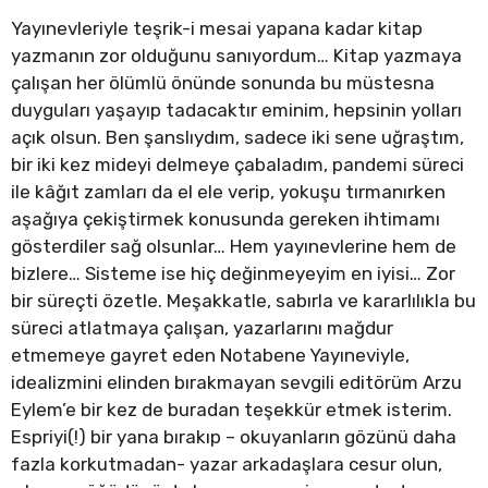
Yayınevleriyle teşrik-i mesai yapana kadar kitap
yazmanın zor olduğunu sanıyordum… Kitap yazmaya
çalışan her ölümlü önünde sonunda bu müstesna
duyguları yaşayıp tadacaktır eminim, hepsinin yolları
açık olsun. Ben şanslıydım, sadece iki sene uğraştım,
bir iki kez mideyi delmeye çabaladım, pandemi süreci
ile kâğıt zamları da el ele verip, yokuşu tırmanırken
aşağıya çekiştirmek konusunda gereken ihtimamı
gösterdiler sağ olsunlar… Hem yayınevlerine hem de
bizlere… Sisteme ise hiç değinmeyeyim en iyisi… Zor
bir süreçti özetle. Meşakkatle, sabırla ve kararlılıkla bu
süreci atlatmaya çalışan, yazarlarını mağdur
etmemeye gayret eden Notabene Yayıneviyle,
idealizmini elinden bırakmayan sevgili editörüm Arzu
Eylem’e bir kez de buradan teşekkür etmek isterim.
Espriyi(!) bir yana bırakıp – okuyanların gözünü daha
fazla korkutmadan- yazar arkadaşlara cesur olun,