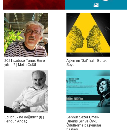
2021 sadece Yunus Emre
Aşkın en ‘Saf’ hali | Burak
yılı mı? | Metin Celâl
Soyer
Editörlük ne değildir? (I) |
Sennur Sezer Emek-
Feridun Andaç
Direniş Şiir ve Öykü
Ödülleri'ne başvurular
başladı