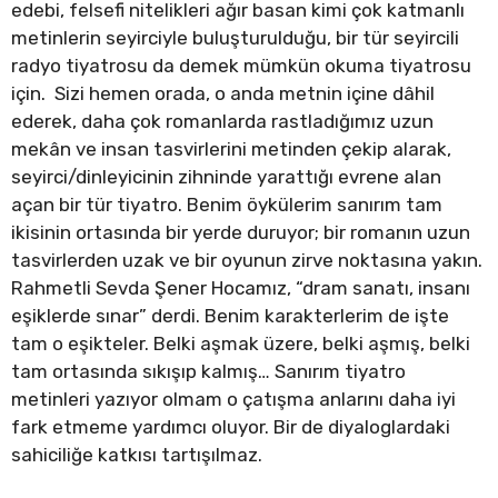
edebi, felsefi nitelikleri ağır basan kimi çok katmanlı
metinlerin seyirciyle buluşturulduğu, bir tür seyircili
radyo tiyatrosu da demek mümkün okuma tiyatrosu
için. Sizi hemen orada, o anda metnin içine dâhil
ederek, daha çok romanlarda rastladığımız uzun
mekân ve insan tasvirlerini metinden çekip alarak,
seyirci/dinleyicinin zihninde yarattığı evrene alan
açan bir tür tiyatro. Benim öykülerim sanırım tam
ikisinin ortasında bir yerde duruyor; bir romanın uzun
tasvirlerden uzak ve bir oyunun zirve noktasına yakın.
Rahmetli Sevda Şener Hocamız, “dram sanatı, insanı
eşiklerde sınar” derdi. Benim karakterlerim de işte
tam o eşikteler. Belki aşmak üzere, belki aşmış, belki
tam ortasında sıkışıp kalmış… Sanırım tiyatro
metinleri yazıyor olmam o çatışma anlarını daha iyi
fark etmeme yardımcı oluyor. Bir de diyaloglardaki
sahiciliğe katkısı tartışılmaz.