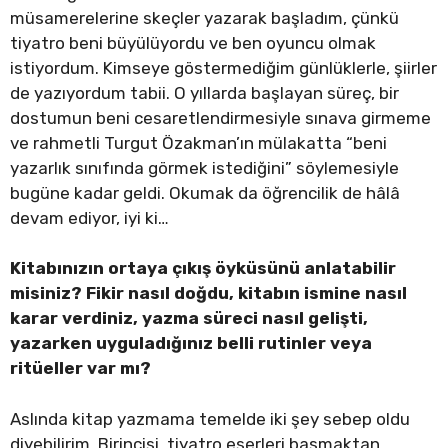
müsamerelerine skeçler yazarak başladım, çünkü
tiyatro beni büyülüyordu ve ben oyuncu olmak
istiyordum. Kimseye göstermediğim günlüklerle, şiirler
de yazıyordum tabii. O yıllarda başlayan süreç, bir
dostumun beni cesaretlendirmesiyle sınava girmeme
ve rahmetli Turgut Özakman’ın mülakatta “beni
yazarlık sınıfında görmek istediğini” söylemesiyle
bugüne kadar geldi. Okumak da öğrencilik de hâlâ
devam ediyor, iyi ki…
Kitabınızın ortaya çıkış öyküsünü anlatabilir
misiniz? Fikir nasıl doğdu, kitabın ismine nasıl
karar verdiniz, yazma süreci nasıl gelişti,
yazarken uyguladığınız belli rutinler veya
ritüeller var mı?
Aslında kitap yazmama temelde iki şey sebep oldu
diyebilirim. Birincisi, tiyatro eserleri basmaktan