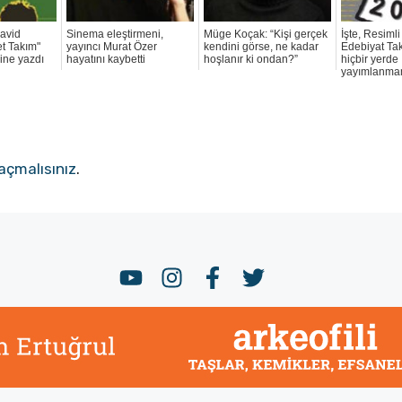
David
Sinema eleştirmeni,
Müge Koçak: “Kişi gerçek
İşte, Resiml
et Takım"
yayıncı Murat Özer
kendini görse, ne kadar
Edebiyat Ta
rine yazdı
hayatını kaybetti
hoşlanır ki ondan?”
hiçbir yerde
yayımlanmam
açmalısınız
.