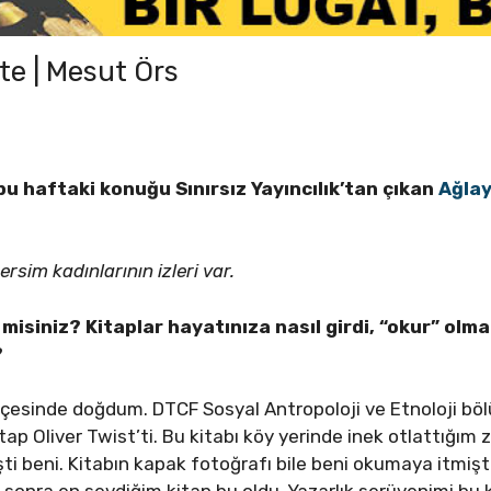
ete | Mesut Örs
 bu haftaki konuğu Sınırsız Yayıncılık’tan çıkan
Ağla
rsim kadınlarının izleri var.
r misiniz? Kitaplar hayatınıza nasıl girdi, “okur” ol
?
 ilçesinde doğdum. DTCF Sosyal Antropoloji ve Etnoloji 
tap Oliver Twist’ti. Bu kitabı köy yerinde inek otlattığ
i beni. Kitabın kapak fotoğrafı bile beni okumaya itmişt