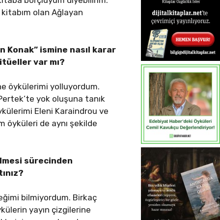
kitaba borçluyum diyebilirim.
 kitabım olan Ağlayan
an Konak” ismine nasıl karar
itüeller var mı?
ine öykülerimi yolluyordum.
Pertek’te yok oluşuna tanık
ykülerimi Eleni Karaindrou ve
m öyküleri de aynı şekilde
ilmesi sürecinden
tınız?
ceğimi bilmiyordum. Birkaç
külerin yayın çizgilerine