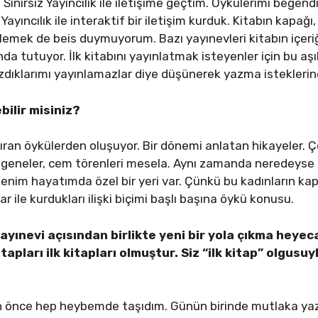
 Sınırsız Yayıncılık ile iletişime geçtim. Öykülerimi beğend
z Yayıncılık ile interaktif bir iletişim kurduk. Kitabın kapağ
öylemek de beis duymuyorum. Bazı yayınevleri kitabın içe
anda tutuyor. İlk kitabını yayınlatmak isteyenler için bu a
dıklarımı yayınlamazlar diye düşünerek yazma isteklerine 
ilir misiniz?
dıran öykülerden oluşuyor. Bir dönemi anlatan hikayeler.
 çingeneler, cem törenleri mesela. Aynı zamanda neredeyse
n benim hayatımda özel bir yeri var. Çünkü bu kadınların ka
 ile kurdukları ilişki biçimi başlı başına öykü konusu.
ayınevi açısından birlikte yeni bir yola çıkma heyec
tapları ilk kitapları olmuştur. Siz “ilk kitap” olgusuy
n önce hep heybemde taşıdım. Günün birinde mutlaka ya