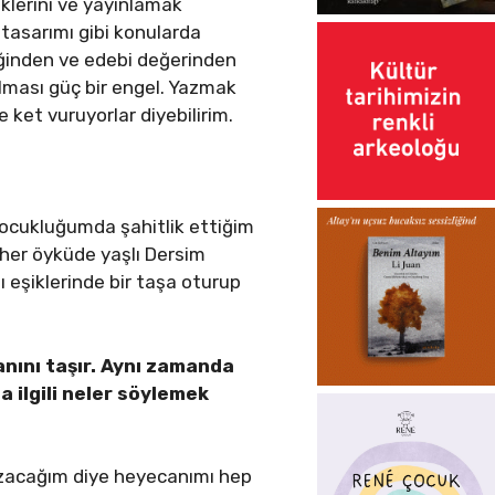
iklerini ve yayınlamak
ı, tasarımı gibi konularda
riğinden ve edebi değerinden
şılması güç bir engel. Yazmak
ket vuruyorlar diyebilirim.
 Çocukluğumda şahitlik ettiğim
 her öyküde yaşlı Dersim
pı eşiklerinde bir taşa oturup
anını taşır. Aynı zamanda
la ilgili neler söylemek
zacağım diye heyecanımı hep