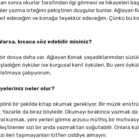
tan sonra okurlar tarafından ilgi görmesi ve hikayeleri baş
üler yazma isteğimi pekiştiren duygular bunlar. Ağlayan K
ret edeceğim ve konağa teşekkür edeceğim. Çünkü bu ko
 Varsa, kısaca söz edebilir misiniz?
ir dosya daha var. Ağlayan Konak yaşadıklarımdan süzüle
ladığım öyküler ise kurgusal kent öyküleri. Bu yeni öykü
anlatmaya çalışıyorum.
yeleriniz neler olur?
plinli bir şekilde kitap okumak gerekiyor. Bir müzik enstrü
. Yazarlık da biraz böyledir. Okumayı bırakınca yazmak da
al kurmak, yeni yerleri görme arzusu müthiş bir motivas
eleştirenler sizi bir anda yazmaktan soğutabilir. Onlara k
sizi ileri taşımayanları lütfen ciddiye almayın.