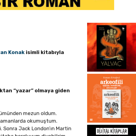
yan Konak
isimli kitabıyla
maktan “yazar” olmaya giden
bölümünden mezun oldum.
ım zamanlarda okumuştum.
i. Sonra Jack London’ın Martin