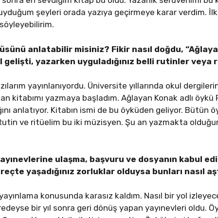
 sonra en sevdiğim kitap bu oldu. Yazarlık serüvenimi bu 
yduğum şeyleri orada yazıya geçirmeye karar verdim. İlk
söyleyebilirim.
küsünü anlatabilir misiniz? Fikir nasıl doğdu, “Ağlay
 gelişti, yazarken uyguladığınız belli rutinler veya r
larım yayınlanıyordu. Üniversite yıllarında okul dergiler
şan kitabımı yazmaya başladım. Ağlayan Konak adlı öykü 
nı anlatıyor. Kitabın ismi de bu öyküden geliyor. Bütün ö
Rutin ve ritüelim bu iki müzisyen. Şu an yazmakta olduğu
yayınevlerine ulaşma, başvuru ve dosyanın kabul ed
reçte yaşadığınız zorluklar olduysa bunları nasıl aş
 yayınlama konusunda karasız kaldım. Nasıl bir yol izleye
edeyse bir yıl sonra geri dönüş yapan yayınevleri oldu. Öy