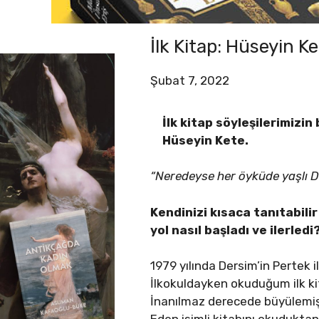
İlk Kitap: Hüseyin K
Şubat 7, 2022
İlk kitap söyleşilerimizin
Hüseyin Kete.
“Neredeyse her öyküde yaşlı De
Kendinizi kısaca tanıtabili
yol nasıl başladı ve ilerledi
1979 yılında Dersim’in Pertek
İlkokuldayken okuduğum ilk ki
İnanılmaz derecede büyülemişt