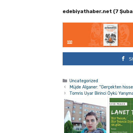
edebiyathaber.net (7 Şub
S
Kategoriler
Uncategorized
Müjde Alganer: “Gerçekten hiss
Tomris Uyar Birinci Öykü Yarışma