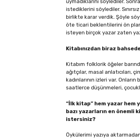
uymadıklarını söylediler. Sonra
istediklerini söylediler. Sınırsı
birlikte karar verdik. Şöyle s
öte ticari beklentilerini ön pl
isteyen birçok yazar zaten yaz
Kitabınızdan biraz bahsedeb
Kitabım folklorik öğeler barın
ağıtçılar, masal anlatıcıları,
kadınlarının izleri var. Onları
saatlerce düşünmeleri, çocuklar
“İlk kitap” hem yazar hem y
bazı yazarların en önemli ki
istersiniz?
Öykülerimi yazıya aktarmada