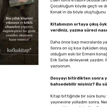
Eden isimli kitabını okuduktan
Çocukluğum köyde geçti ve du
Konak’ın da böyle oluştuğunu 
Kitabınızın ortaya çıkış öy
verdiniz, yazma süreci nasıl
Daha önce bazı mecralarda yazı
Sonra on üç kısa öyküden olu
olduğum eski bir Ermeni konağı
Erik Satie dinleyerek yazdım. 
yazıyorum.
Dosyayı bitirdikten sonra 
bahsedebilir misiniz? Bu sü
Kitap bittiğinde bir süre bunu
yayınevine yolladım sonra. Ner