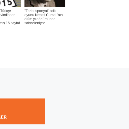
i Türkçe
"Zorla İspanyol" adlı
kvimi'nden
oyunu Necati Cumalı'nın
ölüm yıldönümünde
ış 16 sayfa!
sahneleniyor