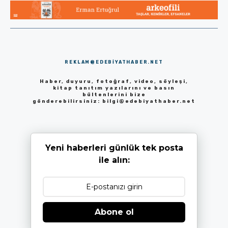
REKLAM@EDEBIYATHABER.NET
Haber, duyuru, fotoğraf, video, söyleşi,
kitap tanıtım yazılarını ve basın
bültenlerini bize
gönderebilirsiniz:
bilgi@edebiyathaber.net
Yeni haberleri günlük tek posta
ile alın:
Abone ol