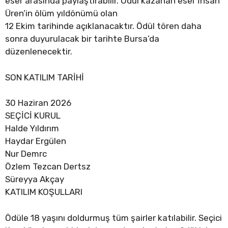
eser arasında paylaştırabilir. Ödül kazanan eser İhsan
Üren’in ölüm yıldönümü olan
12 Ekim tarihinde açıklanacaktır. Ödül tören daha
sonra duyurulacak bir tarihte Bursa’da
düzenlenecektir.
SON KATILIM TARİHİ
30 Haziran 2026
SEÇİCİ KURUL
Halde Yıldırım
Haydar Ergülen
Nur Demrc
Özlem Tezcan Dertsz
Süreyya Akçay
KATILIM KOŞULLARI
Ödüle 18 yaşını doldurmuş tüm şairler katılabilir. Seçici