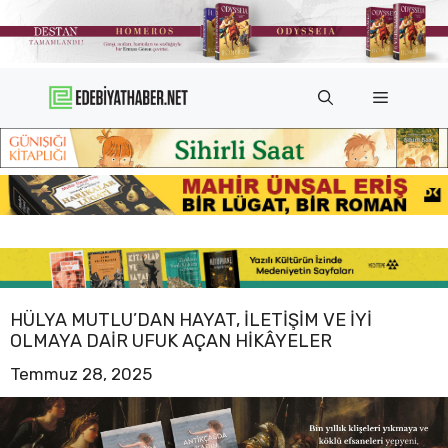
İçeriğe
atla
Menü
HÜLYA MUTLU’DAN HAYAT, İLETIŞIM VE İYI
OLMAYA DAIR UFUK AÇAN HIKÂYELER
Temmuz 28, 2025